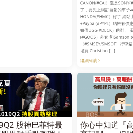
CANON(#CAJ）還是SONY(
了，要先上網訂自駕的車子🚗
HONDA(#HMC）好了 網
+Paypal(#PYPL）結帳有
姐借UGG(#DECK）的鞋、 🧥C
(#GOOS）外套 和Samsonit
（#SMSEY/SMSOF）行
場買 Christian […]
繼續閱讀 >
19Q2 股神巴菲特最
你心中知道『