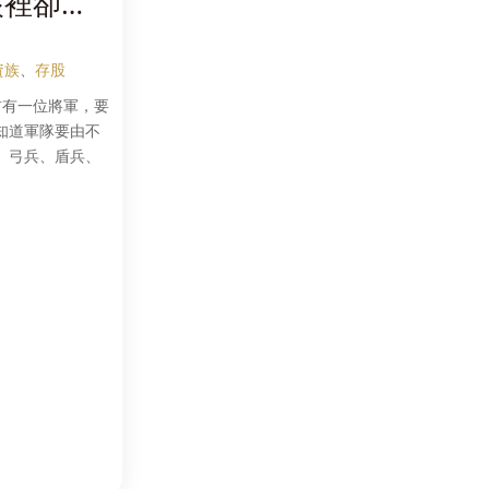
眼裡卻沒
-Part
資族
、
存股
前有一位將軍，要
知道軍隊要由不
、弓兵、盾兵、