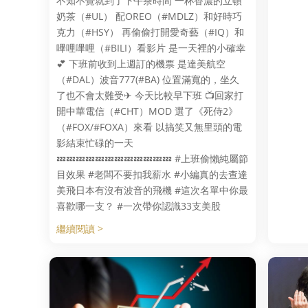
不知不覺就到了下午茶時間 一杯香濃的立頓
奶茶（#UL） 配OREO（#MDLZ）和好時巧
克力（#HSY） 再偷偷打開愛奇藝（#IQ）和
嗶哩嗶哩（#BILI）看影片 是一天裡的小確幸
💕 下班前收到上週訂的機票 是達美航空
（#DAL）波音777(#BA) 位置滿寬的，坐久
了也不會太難受✈ 今天比較早下班 📺回家打
開中華電信（#CHT）MOD 選了《死侍2》
（#FOX/#FOXA）來看 以搞笑又無里頭的電
影結束忙碌的一天
💤💤💤💤💤💤💤💤💤💤💤💤 #上班偷懶純屬節
目效果 #老闆不要扣我薪水 #小編真的去查達
美飛日本有沒有波音的飛機 #這次名單中你最
喜歡哪一支？ #一次帶你認識33支美股
繼續閱讀 >