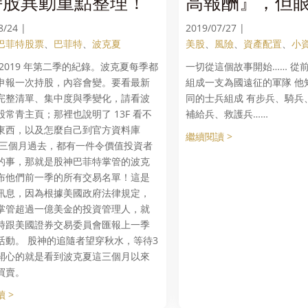
持股異動重點整理！
高報酬』，但
有風險只有報酬！ 
8/24 |
2019/07/27 |
1
巴菲特股票
、
巴菲特
、
波克夏
美股
、
風險
、
資產配置
、
小
是2019 年第二季的紀錄。波克夏每季都
一切從這個故事開始…… 從
申報一次持股，內容會變。要看最新
組成一支為國遠征的軍隊 他
完整清單、集中度與季變化，請看波
同的士兵組成 有步兵、騎兵
股常青主頁；那裡也說明了 13F 看不
補給兵、救護兵……
東西，以及怎麼自己到官方資料庫
繼續閱讀 >
每三個月過去，都有一件令價值投資者
的事，那就是股神巴菲特掌管的波克
布他們前一季的所有交易名單！這是
訊息，因為根據美國政府法律規定，
掌管超過一億美金的投資管理人，就
時跟美國證券交易委員會匯報上一季
活動。 股神的追隨者望穿秋水，等待3
開心的就是看到波克夏這三個月以來
買賣。
 >