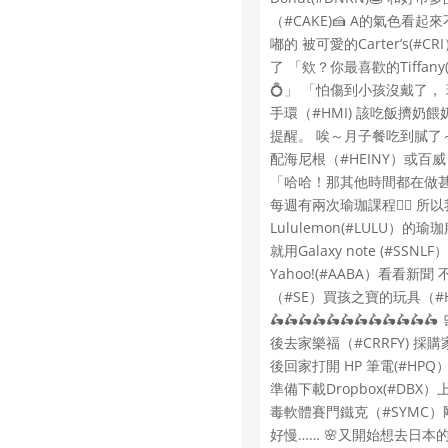
（#CAKE)🍰 A的氣色看
嘟的 被可愛的Carter’s(#
了 「欸？你最喜歡的Tiffany
💍」 「怕傷到小孩沒戴了，
手環（#HMI) 該吃飯擠奶
提醒。 唉～月子餐吃到膩了～
配海尼根（#HEINY）或百威
「哈哈！那其他時間都在做甚
每週有兩次瑜珈課程🧘‍♀ 所
Lululemon(#LULU）的
就用Galaxy note (#SSN
Yahoo!(#AABA）看看新
（#SE）買孩之寶的玩具（#HA
🛵🛵🛵🛵🛵🛵🛵🛵🛵🛵
後去家樂福（#CRRFY) 採
後回家打開 HP 筆電(#HPQ
準備下載Dropbox(#DBX
毒軟體賽門鐵克（#SYMC）
好慢…… 🌸又開始想去日本