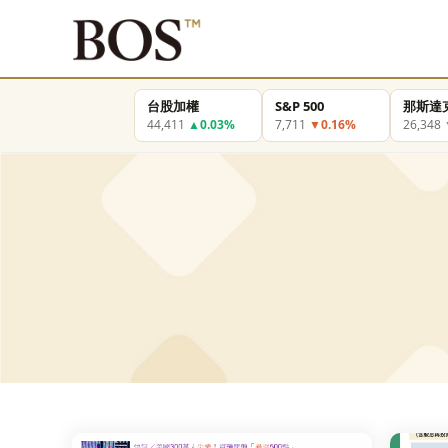
台股加權
S&P 500
那斯達
44,411
▲0.03%
7,711
▼0.16%
26,348