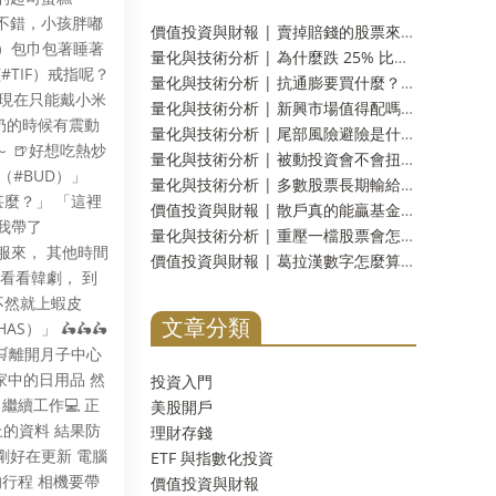
起來不錯，小孩胖嘟
價值投資與財報 | 賣掉賠錢的股票來抵稅，划算嗎？三十三年實測：財富只多 2.9%，而台灣人這一步用不上
CRI）包巾包著睡著
量化與技術分析 | 為什麼跌 25% 比崩盤 50% 更可怕？水下時間與潰瘍指數，風險的另一個量法
(#TIF）戒指呢？
量化與技術分析 | 抗通膨要買什麼？八種工具十九年實測：名字裡有抗通膨的那一個，反而測不出反應
 現在只能戴小米
量化與技術分析 | 新興市場值得配嗎？二十三年實測：報酬差距分不出勝負，但台灣人多買了一份自己
餵奶的時候有震動
量化與技術分析 | 尾部風險避險是什麼？崩盤保險的真實成本，以及一個更省事的替代方案
 🍺好想吃熱炒
量化與技術分析 | 被動投資會不會扭曲市場？三十年實測：齊漲齊跌是真的，指數基金的責任卻查不出來
（#BUD）」
量化與技術分析 | 多數股票長期輸給國庫券是真的嗎？一千多家公司實測：輸的只有兩成，真正該怕的是另一件事
麼？」 「這裡
價值投資與財報 | 散戶真的能贏基金經理人嗎？《彼得林區選股戰略》重點整理，十壘打實測與被誤解的一句話
以我帶了
量化與技術分析 | 重壓一檔股票會怎樣？四千多次十年實測：分散到五檔，賠錢機率從一成四掉到不到百分之一
瑜珈服來， 其他時間
價值投資與財報 | 葛拉漢數字怎麼算？淨流動資產撿菸蒂實測：台股剩九檔，美股一檔不剩
LF）看看韓劇， 到
聞 不然就上蝦皮
文章分類
S）」 🛵🛵🛵
🛵 🛒離開月子中心
購家中的日用品 然
投資入門
）繼續工作💻 正
美股開戶
）上的資料 結果防
理財存錢
剛好在更新 電腦
ETF 與指數化投資
的行程 相機要帶
價值投資與財報