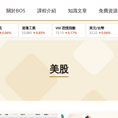
關於BOS
課程介紹
知識文章
免費資源
克
道瓊工業
VIX 恐慌指數
美元/台幣
▼0.06%
53,885
▼0.85%
15.15
▼4.17%
32.22
▼0.06%
美股