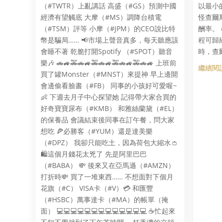
（#TWTR）上亂講話 高盛（#GS）預測中國
以最小
經濟有望觸底 大摩（#MS）調降台積電
怪查爾
（#TSM）評等 小摩（#JPM）的CEO說比特
酬率。
幣是騙局…… 📢市場上聲音真多，每天聽應該
程可歸
會睡不著 乾脆打開Spotify （#SPOT）聽音
時，查
樂🎶 🚗🚙🚕🚗🚙🚕🚗🚙🚕🚗🚙🚕🚗🚙 上班前
繼續閱讀
買了罐Monster（#MNST）來提神 早上邊開
會邊偷看臉書（#FB） 同事的小孩好可愛喔~
👶 下週去月子中心探望她 記得帶大家合買的
好奇寶寶尿布（#KMB） 和雅絲蘭黛（#EL）
的保養品 會議結束後同事在訂午餐，問大家
想吃 🍕必勝客（#YUM）還是達美樂
（#DPZ） 我卻只能吃土，因為荷包大縮水👛
🛍這個月錢花太兇了 先是阿里巴巴
（#BABA） 💸 後來又在亞馬遜（#AMZN）
打折時💸 買了一堆東西…… 不想面對下個月
花旗（#C） VISA卡（#V）💳 和匯豐
（#HSBC）萬事達卡（#MA）的帳單（掩
面） 💻💻💻💻💻💻💻💻💻💻💻💻💻 ☕忙起來