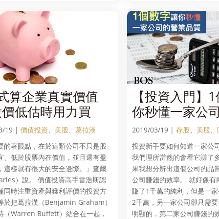
公式算企業真實價值
【投資入門】1
股價低估時用力買
你秒懂一家公
品質
3/19 |
價值投資
、
美股
、
葛拉漢
2019/03/19 |
存股
、
美股
、
要的著眼點，在於這類公司不只是股
投資新手要如何知道一家公
宜、低於股票內在價值，並且還有盈
我們理所當然的會看它賺了多
，這樣就有很大的安全邊際。」查爾
果我想分辨出這個公司的品
arles）說。 價值投資高手雷浩斯認
公司賺錢的效率。 就好像有
種同時注重資產與獲利評價的投資方
賺了1千萬的純利，但是一
於把葛拉漢（Benjamin Graham）
2千萬，另一家公司卻只需要
（Warren Buffett）結合在一起，
明顯的，第二家公司賺錢的