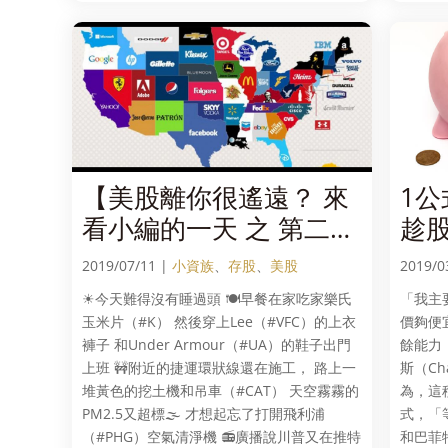
【美股離你很遙遠？ 來
1
看小編的一天 之 第二
趁
彈】
2019/07/11 |
小資族
、
存股
、
美股
2019/0
☀今天難得沒有睡過頭 🍽早餐在家吃家樂氏
「我主
玉米片（#K） 然後穿上Lee（#VFC）的上衣
價夠便
褲子 和Under Armour（#UA）的鞋子出門
餘能力
上班 🚧附近的捷運環狀線還在施工， 路上一
斯（Ch
堆黃色的挖土機和吊車（#CAT） 天空霧霧的
為，這
PM2.5又超標🌫 才想起忘了打開飛利浦
式，「等
（#PHG）空氣清淨機 📻廣播說川普又在推特
和巴菲特