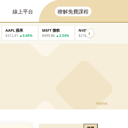
線上平台
瞭解免費課程
AAPL 蘋果
MSFT 微軟
NVDA 輝達
GOOGL
›
$312.41
▲0.45%
$499.86
▲2.54%
$218.99
▼0.10%
$357.7
Home