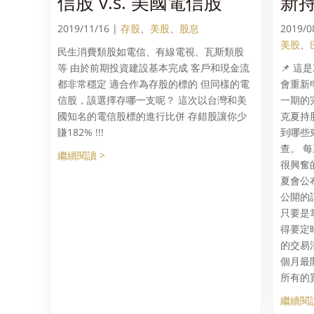
信股 v.s. 美國電信股
新
2019/11/16 |
存股
、
美股
、
股息
2019/0
美股
、
民生消費類股如電信、有線電視、瓦斯類股
等 由於前期投資建設基本完成 客戶和現金流
📌 這
都非常穩定 適合作為存股的標的 但同樣的電
會重新
信股，該選擇存哪一支呢？ 這次以台灣和美
一期的
國知名的電信股標的進行比併 存錯股讓你少
克夏持
賺182% !!!
到哪些
查。 
繼續閱讀 >
很興奮
夏會公
公開的
只要是
得要定
的交易
個月最
所有的
繼續閱讀