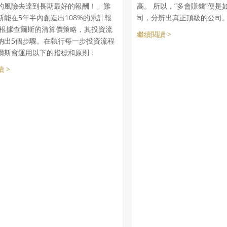
的風險去達到長期最好的報酬！」難
高。 所以，”多會賺錢”便是
斯能在5年半內創造出108%的累計報
司，分辨出真正頂級的公司
 根據查爾斯的清算價策略，其投資流
繼續閱讀 >
納出5個步驟。在執行每一步投資流程
爾斯會運用以下的指標和原則：
 >