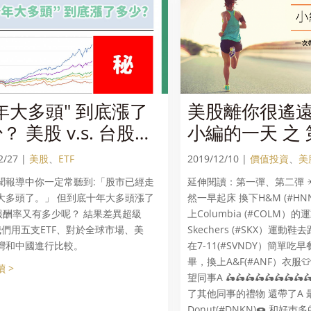
年大多頭" 到底漲了
美股離你很遙遠
？ 美股 v.s. 台股
小編的一天 之
s. 陸股報酬率大對
2/27 |
美股
、
ETF
2019/12/10 |
價值投資
、
美
!
聞報導中你一定常聽到:「股市已經走
延伸閱讀：第一彈、第二彈 
大多頭了。」 但到底十年大多頭漲了
然一早起床 換下H&M (#H
 報酬率又有多少呢？ 結果差異超級
上Columbia (#COLM）的
 我們用五支ETF、對於全球市場、美
Skechers (#SKX）運動鞋
灣和中國進行比較。
在7-11(#SVNDY）簡單吃
畢，換上A&F(#ANF）衣服
 >
望同事A 🛵🛵🛵🛵🛵🛵🛵🛵🛵
了其他同事的禮物 還帶了A 最
Donut(#DNKN)🍩 和好