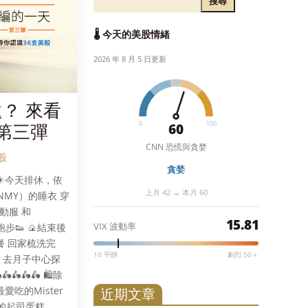
搜尋
🌡️ 今天的美股情緒
2026 年 8 月 5 日更新
？ 來看
0
100
 第三彈
60
CNN 恐慌與貪婪
股
貪婪
☀今天排休，依
上月 42 → 本月 60
NNMY）的睡衣 穿
運動服 和
15.81
VIX 波動率
去跑步👟 🍙結束後
早餐 回家梳洗完
10 平靜
劇烈 50＋
 去月子中心探
🛵🛵🛵🛵 🛍除
愛吃的Mister
近期文章
巿多的起司蛋糕