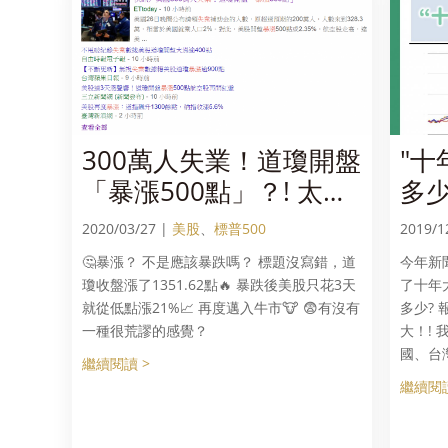
300萬人失業！道瓊開盤
"十
「暴漲500點」？! 太荒
多少
謬了吧？
v.
2020/03/27 |
美股
、
標普500
2019/1
決！
🤔暴漲？ 不是應該暴跌嗎？ 標題沒寫錯，道
今年新
瓊收盤漲了1351.62點🔥 暴跌後美股只花3天
了十年
就從低點漲21%📈 再度邁入牛市🐮 😨有沒有
多少?
一種很荒謬的感覺？
大！!
國、台
繼續閱讀 >
繼續閱讀