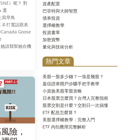
#SNE）呢？ 對
資產配置
 選
巴菲特與大師智慧
站上寫早鳥
債券投資
價惠 👢打電話跟表
選擇權教學
anada Goose
投資書單
e
加密貨幣
李箱 她請我幫她在機
量化與技術分析
熱門文章
美股一股多少錢？一張是幾股？
嘉信證券開戶步驟手把手教學
小資族美股零股攻略
日本股票怎麼買？台灣人完整指南
股票交割是什麼？交割日一次搞懂
ETF 配息怎麼算？
美股選擇權教學：完整入門
ETF 內扣費用完整解析
高風險，