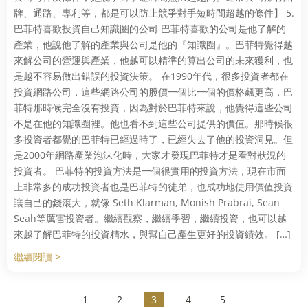
牌、通路、專利等，都是可以防止競爭對手短時間超越的條件】 5.
巴菲特喜歡投資自己知識圈的公司 巴菲特喜歡的公司是他了解的
產業，他說他了解的產業與公司是他的『知識圈』。巴菲特覺得越
來解公司的營運與產業，他越可以精準的算出公司的未來獲利，也
是越不容易做出錯誤的投資決策。 在1990年代，很多投資者都在
投資網路公司，這些網路公司的股價一個比一個的價格飆更高，巴
菲特那時候完全沒有投資，因為對於巴菲特來說，他覺得這些公司
不是在他的知識圈裡。他也看不到這些公司提供的價值。那時候很
多投資者都覺的巴菲特已經過時了，已經失去了他的投資洞見。但
是2000年網路產業泡沫化時，大家才發現巴菲特才是看對狀況的
投資者。 巴菲特的投資方法是一個很實用的投資方法，現在市面
上非常多的成功投資者也是巴菲特的徒弟，也成功地使用價值投資
讓自己的錢滾大，就像 Seth Klarman, Monish Prabrai, Sean
Seah等厲害投資者。繼續觀察，繼續學習，繼續投資，也可以越
來越了解巴菲特的投資精水，與幫自己產生更好的投資績效。 […]
繼續閱讀 >
1
2
3
4
5