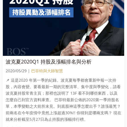
波克夏2020Q1 持股及漲幅排名與分析
2020/05/29 |
巴菲特與大師智慧
📌 這是2020 年第一季的紀錄。波克夏每季都會重新申報一次持
股，內容會變。要看最新一期的完整清單、集中度與季變化，請看
波克夏持股常青主頁；那裡也說明了 13F 看不到哪些東西，以及
怎麼自己到官方資料庫查。 巴菲特最新公佈的2020第一季持股名
單，本季變動之大前所未見。到底股神這季怎麼出手？誰漲最兇？
前兩名在今年疫情中竟然上漲超過30%!! 你猜到是哪兩支嗎？ 現在
就來分析截至5月27日為止持股的漲幅排行榜。