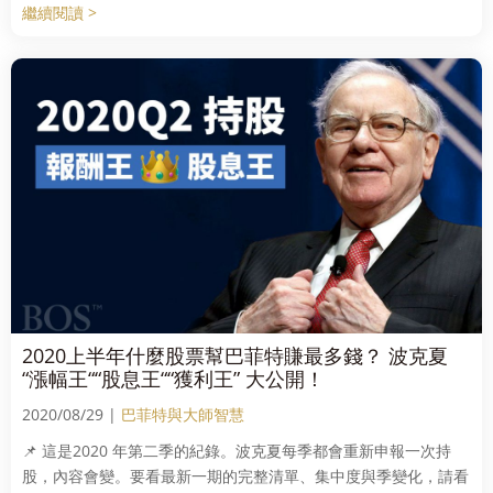
繼續閱讀 >
2020上半年什麼股票幫巴菲特賺最多錢？ 波克夏
“漲幅王““股息王““獲利王” 大公開！
2020/08/29 |
巴菲特與大師智慧
📌 這是2020 年第二季的紀錄。波克夏每季都會重新申報一次持
股，內容會變。要看最新一期的完整清單、集中度與季變化，請看