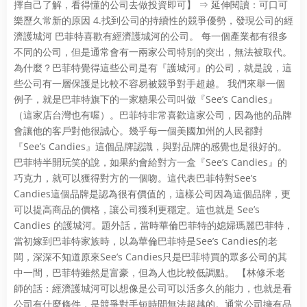
擇自己了解，看得懂的公司去做投資即可】 ⇒ 延伸閱讀：可口可
樂歷久常新的原因 4.找到公司的持續性的競爭優勢，發現公司的經
濟護城河 巴菲特喜歡有經濟護城河的公司。 每一個產業都有很多
不同的公司，但是通常會有一兩家公司特別的突出，無法被取代。
為什麼？巴菲特覺得這些公司是有『護城河』的公司，就是說，這
些公司有一層保護是比較不容易被競爭對手超越。 我們來舉一個
例子，就是巴菲特旗下的一家糖果公司叫做『See’s Candies』
（這家店台灣也有喔）。巴菲特非常喜歡這家公司，因為他的品牌
會讓他的客戶對他很誠心。幾乎每一個美國加州的人民都對
『See’s Candies』這個品牌認識，與對品牌的感覺也是很好的。
巴菲特半開玩笑的說，如果約會給對方一盒『See’s Candies』的
巧克力，就可以獲得對方的一個吻。這代表巴菲特對See’s
Candies這個品牌是認為很有價值的，這樣公司因為這個品牌，更
可以提高商品的價格，讓公司獲利更穩定。這也就是 See’s
Candies 的護城河。題外話，當時華倫巴菲特的媳婦瑪麗巴菲特，
當初嫁到巴菲特家族時，以為華倫巴菲特是See’s Candies的老
闆，深深不知道原來See’s Candies只是巴菲特買的眾多公司的其
中一間，巴菲特雖然是富豪，但為人也比較低調點。 【林修禾老
師的話：經濟護城河可以想像是公司可以活多久的能力，也就是看
公司有什麼條件，是競爭對手短時間無法超越的。通常公司擁有品