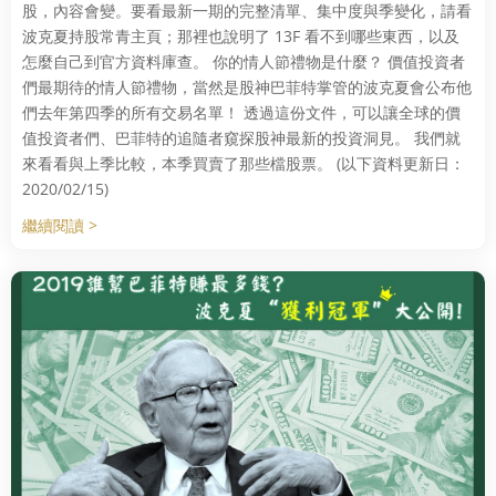
股，內容會變。要看最新一期的完整清單、集中度與季變化，請看
波克夏持股常青主頁；那裡也說明了 13F 看不到哪些東西，以及
怎麼自己到官方資料庫查。 你的情人節禮物是什麼？ 價值投資者
們最期待的情人節禮物，當然是股神巴菲特掌管的波克夏會公布他
們去年第四季的所有交易名單！ 透過這份文件，可以讓全球的價
值投資者們、巴菲特的追隨者窺探股神最新的投資洞見。 我們就
來看看與上季比較，本季買賣了那些檔股票。 (以下資料更新日：
2020/02/15)
繼續閱讀 >