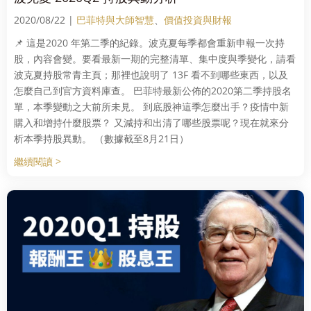
2020/08/22 |
巴菲特與大師智慧
、
價值投資與財報
📌 這是2020 年第二季的紀錄。波克夏每季都會重新申報一次持
股，內容會變。要看最新一期的完整清單、集中度與季變化，請看
波克夏持股常青主頁；那裡也說明了 13F 看不到哪些東西，以及
怎麼自己到官方資料庫查。 巴菲特最新公佈的2020第二季持股名
單，本季變動之大前所未見。 到底股神這季怎麼出手？疫情中新
購入和增持什麼股票？ 又減持和出清了哪些股票呢？現在就來分
析本季持股異動。 （數據截至8月21日）
繼續閱讀 >