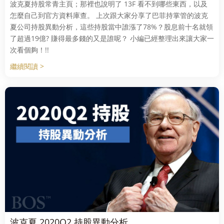
波克夏持股常青主頁；那裡也說明了 13F 看不到哪些東西，以及
怎麼自己到官方資料庫查。 上次跟大家分享了巴菲持掌管的波克
夏公司持股異動分析，這些持股當中誰漲了78%？股息前十名就領
了超過19億? 賺得最多錢的又是誰呢？ 小編已經整理出來讓大家一
次看個夠！!!
繼續閱讀 >
波克夏 2020Q2 持股異動分析