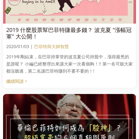
2019 什麼股票幫巴菲特賺最多錢？ 波克夏 "漲幅冠
軍" 大公開！
2020/01/03 |
巴菲特與大師智慧
2019年剛結束，在巴菲持掌管的波克夏公司持股中，漲得最兇的
是誰呢？ 小編已經整理出來讓大家一次看個夠！!! 第一名可能大家
都沒聽過，第二名讓巴菲特賺到不要不要的！!
繼續閱讀 >