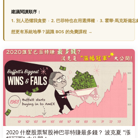
建議閱讀順序：
1. 別人恐懼我貪婪
›
2. 巴菲特也在用選擇權
›
3. 霍華·馬克斯備忘
想更有系統地學？認識 BOS 的免費課程 →
2020 什麼股票幫股神巴菲特賺最多錢？ 波克夏 "漲