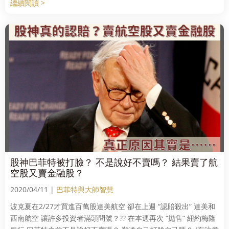
繼續閱讀 >
股神巴菲特被打臉？ 不是說好不賣嗎？ 結果賣了航
空股又賣金融股？
2020/04/11 |
巴菲特與大師智慧
波克夏在2/27才買進百萬股達美航空 卻在上週 “認賠殺出” 達美和
西南航空 讓許多投資者滿頭問號？?? 在本週再次 “拋售” 紐約梅隆