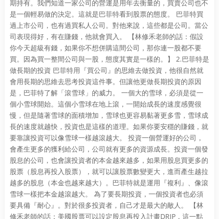
期持有。我們知道一家公司的營運是用年去衡量的，買賣公司也不
是一個輕易做的決定。這就是巴菲特看到股票的態度。 巴菲特買
過上市公司，也有過買私人公司。對他來說，這些都是公司。當公
司表現得好，有在賺錢，他就會買入。 【林修禾老師的話：假設
你今天超級有錢，如果你不想併購這間公司，那你連一股都不要
買。因為買一整間公司與一股，態度其實是一樣的。】 2.巴菲特是
做長期的投資 巴菲特用『買公司』的思維去做投資，他很自然就
會用長期的思維去思考投資這件事。但讓他更做長期投資的原因
是，巴菲特了解「滾雪球」的威力。 一個大的雪球，必須是從一
個小雪球開始。這個小雪球在地上滾，一開始成長的速度感覺很
慢，但是隨著雪球的面積增加，雪球也更容易黏著更多雪，雪球成
長的速度就越快，投資也是這樣的道理。如果你要安穩的賺錢，就
要靠讓投資可以像雪球一樣越滾越大。 投資一個營運好的公司，
會產生更多的獲利給公司，公司就有更多的資源成長。投資一個發
股息的公司，也會讓投資者的本金越來越多，如果用股息買更多的
股票（股息再投入股票），就可以讓股票數變更大，進而產生越拉
越多的股息（本金也越來越大）。巴菲特就是運用『複利』、像滾
雪球一樣把本金越滾越大。 為了要長期投資，一個投資者也必須
要具備『耐心』。對於很多投資者，自己才是最大的敵人。 【林
修禾老師的話：美國股票可以設定股息再投入計畫DRIP，這一點