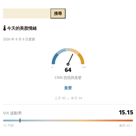
搜尋
🌡️ 今天的美股情緒
2026 年 8 月 6 日更新
0
100
64
CNN 恐慌與貪婪
貪婪
上月 40 → 本月 64
15.15
VIX 波動率
10 平靜
劇烈 50＋