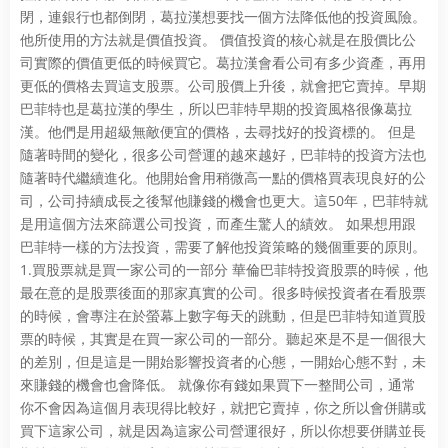
閉，連銀行也都倒閉，葛拉漢想要找一個方法降低他的投資風險。
他所使用的方法就是價值投資。 價值投資的核心就是在股價比公
司實際的價值更低的時候買它。葛拉漢會看公司有多少資產，再用
更低的價格去買這支股票。公司股價上升後，就會把它賣掉。早期
巴菲特也是葛拉漢的學生，所以巴菲特早期的投資風格很像葛拉
漢。他們是用超級無敵便宜的價格，去尋找好的投資標的。 但是
隨著時間的變化，很多公司營運的越來越好，巴菲特的投資方法也
隨著時代繼續進化。他開始會用稍微高一點的價格買表現良好的公
司，公司持續成長之後幫他賺錢的機會也更大。這50年，巴菲特就
是用這個方法來篩選公司投資，而產生驚人的績效。 如果想用跟
巴菲特一樣的方法投資，需要了解他投資策略的幾個重要的原則。
1.買股票就是買一家公司的一部分 華倫巴菲特投資股票的時候，他
最在意的是股票後面的那家真實的公司。很多時候投資者在看股票
的時候，會專注在於螢幕上數字每天的跳動，但是巴菲特知道買股
票的時候，其實是在買一家公司的一部分。聽起來是不是一個很大
的差別，但是這是一開始影響投資者的心態，一開始心態不對，未
來賺錢的機會也會降低。 就像你有錢如果買下一整間公司，通常
你不會因為這個月表現得比較好，就把它賣掉，你之所以會併購或
買下這家公司，就是因為這家公司營運很好，所以你想要併購並長