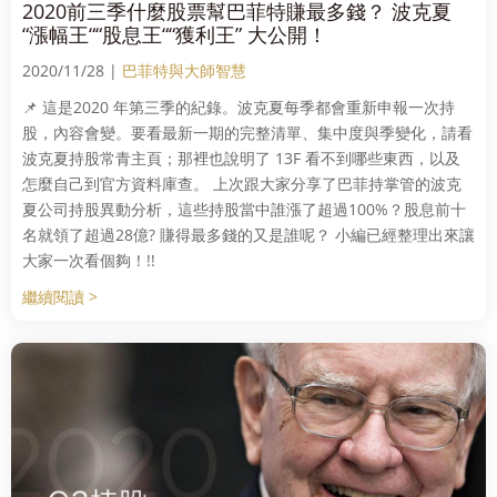
2020前三季什麼股票幫巴菲特賺最多錢？ 波克夏
“漲幅王““股息王““獲利王” 大公開！
2020/11/28 |
巴菲特與大師智慧
📌 這是2020 年第三季的紀錄。波克夏每季都會重新申報一次持
股，內容會變。要看最新一期的完整清單、集中度與季變化，請看
波克夏持股常青主頁；那裡也說明了 13F 看不到哪些東西，以及
怎麼自己到官方資料庫查。 上次跟大家分享了巴菲持掌管的波克
夏公司持股異動分析，這些持股當中誰漲了超過100%？股息前十
名就領了超過28億? 賺得最多錢的又是誰呢？ 小編已經整理出來讓
大家一次看個夠！!!
繼續閱讀 >