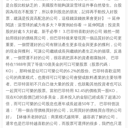
是台股比較缺乏的，美國股市能夠讓滾雪球這件事自然發生。台股
因為現在不配股了，所以拿到股息的朋友，記得再手動投入好股
票，建議是投資高配息的公司，這樣錢滾錢效果會更好】 ⇒ 延伸
閱讀：滾雪球的威力有多大？舉實例給你看 ⇒ 延伸閱讀：投資美
股的好處５大好處。新手必學！ 3.巴菲特喜歡好的公司 雖然一開
始用很好的價格買公司，但巴菲特後來發現買一個品質好的公司更
重要。一個營運好的公司有辦法產生更多現金與更多的獲利，公司
的現金與獲利，可讓公司繼續成長與繼續的產生正向的循環。反過
來，一個營運不好的公司，很容易把原本的資產都腐蝕掉。 巴菲
特在1988年買了等值10億美金的可口可樂股票（股票代碼：
KO）。那時候是佔可口可樂公司的6.2%的股份。巴菲特喜歡這間
公司的商業模式，也覺得可口可樂公司會變成飲料產業的主要領導
者。巴菲特當初不只自己做大量的投資，也鼓勵其他投資者也可以
一起買可口可樂的股票。當初巴菲特用 $2.45的價格買一股KO，
現在KO的股價已經50多美金，原本投入的金額已經成長了超過20
倍，而可口可樂的公司股息也逐年成長超過50年了。 巴菲特曾說
過：『用一個合理價格買好的公司，比用買好的價格買合理的公司
好』 【林修禾老師的話：商業模式越簡單、越容易了解的公司，
通常也是巴菲特越喜歡的公司，而股票可選擇的很多，我們也只選