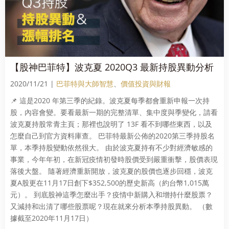
【股神巴菲特】波克夏 2020Q3 最新持股異動分析
2020/11/21 |
巴菲特與大師智慧
、
價值投資與財報
📌 這是2020 年第三季的紀錄。波克夏每季都會重新申報一次持
股，內容會變。要看最新一期的完整清單、集中度與季變化，請看
波克夏持股常青主頁；那裡也說明了 13F 看不到哪些東西，以及
怎麼自己到官方資料庫查。 巴菲特最新公佈的2020第三季持股名
單，本季持股變動依然很大。 由於波克夏持有不少對經濟敏感的
事業，今年年初，在新冠疫情初發時股價受到嚴重衝擊，股價表現
落後大盤。 隨著經濟重新開放，波克夏的股價也逐步回穩，波克
夏A股更在11月17日創下$352,500的歷史新高（約台幣1,015萬
元）。 到底股神這季怎麼出手？疫情中新購入和增持什麼股票？
又減持和出清了哪些股票呢？現在就來分析本季持股異動。 （數
據截至2020年11月17日）