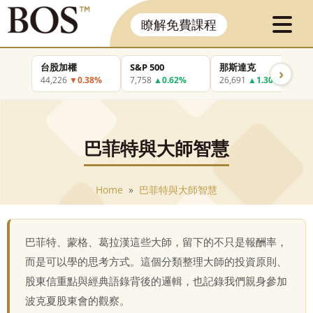
瞭解免費課程
台股加權
S&P 500
那斯達克
›
44,226
▼0.38%
7,758
▲0.62%
26,691
▲1.30%
巴菲特與大師智慧
Home
»
巴菲特與大師智慧
巴菲特、蒙格、葛拉漢這些大師，留下的不只是報酬率，
而是可以學的思考方式。這個分類整理大師的投資原則、
股東信重點與經典語錄背後的邏輯，也記錄我們親身參加
波克夏股東會的觀察。