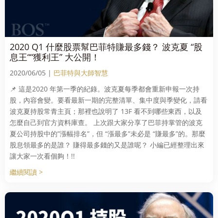
2020 Q1 什麼股票幫巴菲特賺最多錢？ 波克夏 “股
息王““獲利王” 大公開！
2020/06/05 |
巴菲特與大師智慧
📌 這是2020 年第一季的紀錄。波克夏每季都會重新申報一次持
股，內容會變。要看最新一期的完整清單、集中度與季變化，請看
波克夏持股常青主頁；那裡也說明了 13F 看不到哪些東西，以及
怎麼自己到官方資料庫查。 上次跟大家分享了巴菲持掌管的波克
夏公司持股中的”漲幅排名”，但 “漲最多”未必是 “賺最多”的。那麼
股息領最多的是誰？ 賺得最多錢的又是誰呢？ 小編已經整理出來
讓大家一次看個夠！!!
繼續閱讀 >