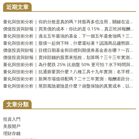
近期文章
量化與技術分析 | 你的分散是真的嗎？持股再多也沒用，關鍵在這個被忽略的數字
價值投資與財報 | 買美債的成本：你比的是 0.15%，真正吃掉報酬的可能是那 1.5%
量化與技術分析 | 過去五年最強的基金，下一個五年還會強嗎？三十三年實測：留在前段和掉到墊底的機率一樣高
量化與技術分析 | 股債一起倒下時，什麼還站著？認識商品趨勢跟蹤這個防禦資產
價值投資與財報 | 目標日期基金和目標到期債券基金差在哪？一百五十四年實測：到期還你的是票面，不是購買力
價值投資與財報 | 賣掉賠錢的股票來抵稅，划算嗎？三十三年實測：財富只多 2.9%，而台灣人這一步用不上
量化與技術分析 | 為什麼跌 25% 比崩盤 50% 更可怕？水下時間與潰瘍指數，風險的另一個量法
量化與技術分析 | 抗通膨要買什麼？八種工具十九年實測：名字裡有抗通膨的那一個，反而測不出反應
量化與技術分析 | 新興市場值得配嗎？二十三年實測：報酬差距分不出勝負，但台灣人多買了一份自己
量化與技術分析 | 尾部風險避險是什麼？崩盤保險的真實成本，以及一個更省事的替代方案
文章分類
投資入門
美股開戶
理財存錢