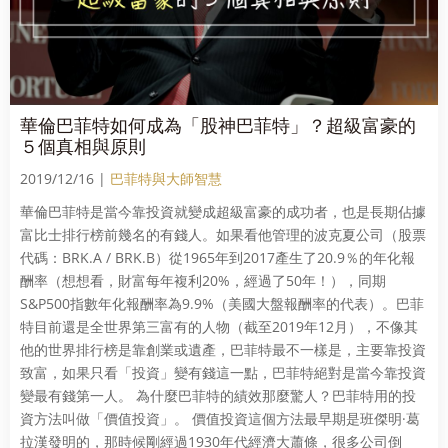
華倫巴菲特如何成為「股神巴菲特」？超級富豪的
５個真相與原則
2019/12/16 |
巴菲特與大師智慧
華倫巴菲特是當今靠投資就變成超級富豪的成功者，也是長期佔據
富比士排行榜前幾名的有錢人。如果看他管理的波克夏公司（股票
代碼：BRK.A / BRK.B）從1965年到2017產生了20.9％的年化報
酬率（想想看，財富每年複利20%，經過了50年！），同期
S&P500指數年化報酬率為9.9%（美國大盤報酬率的代表）。巴菲
特目前還是全世界第三富有的人物（截至2019年12月），不像其
他的世界排行榜是靠創業或遺產，巴菲特最不一樣是，主要靠投資
致富，如果只看「投資」變有錢這一點，巴菲特絕對是當今靠投資
變最有錢第一人。 為什麼巴菲特的績效那麼驚人？巴菲特用的投
資方法叫做「價值投資」。 價值投資這個方法最早期是班傑明·葛
拉漢發明的，那時候剛經過1930年代經濟大蕭條，很多公司倒