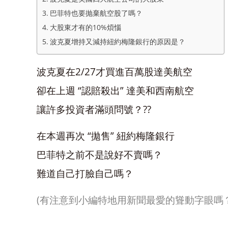
巴菲特也要抛棄航空股了嗎？
大股東才有的10%煩惱
波克夏增持又減持紐約梅隆銀行的原因是？
波克夏在2/27才買進百萬股達美航空
卻在上週 “認賠殺出” 達美和西南航空
讓許多投資者滿頭問號？??
在本週再次 “拋售” 紐約梅隆銀行
巴菲特之前不是說好不賣嗎？
難道自己打臉自己嗎？
(有注意到小編特地用新聞最愛的聳動字眼嗎？