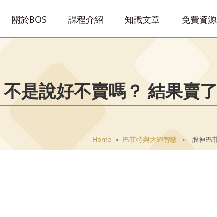
關於BOS
課程介紹
知識文章
免費資源
 不是說好不賣嗎？ 結果賣
Home
»
巴菲特與大師智慧
» 股神巴菲