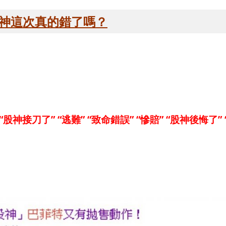
 股神這次真的錯了嗎？
元
 “股神接刀了” “逃難” “致命錯誤” “慘賠”
“股神後悔了” 