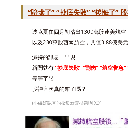
“賠慘了” “抄底失敗” “後悔了”
波克夏在四月初沽出1300萬股達美航空
以及230萬股西南航空，共值3.88億美
減持的訊息一出現
新聞就有
“抄底失敗” “割肉” “航空告急”
等等字眼
股神這次真的錯了嗎？
(小編好認真的收集新聞標題啊 XD)