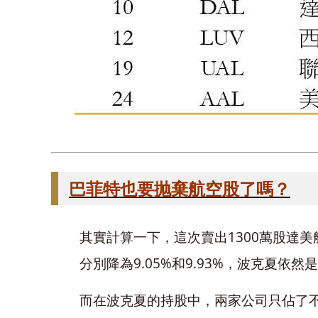
巴菲特也要抛棄航空股了嗎？
其實計算一下，這次賣出1300萬股達美
分別降為9.05%和9.93%，波克夏依
而在波克夏的持股中，兩家公司只佔了不