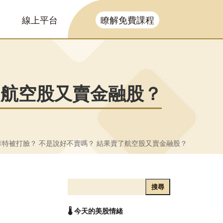
線上平台
瞭解免費課程
了航空股又賣金融股？
特被打臉？ 不是說好不賣嗎？ 結果賣了航空股又賣金融股？
搜尋
🌡️ 今天的美股情緒