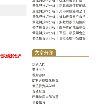
量化與技術分析 | 抗通膨要買什麼？八種工具十九年實測：名字裡有抗通膨的那一個，反而測不出反應
量化與技術分析 | 新興市場值得配嗎？二十三年實測：報酬差距分不出勝負，但台灣人多買了一份自己
量化與技術分析 | 尾部風險避險是什麼？崩盤保險的真實成本，以及一個更省事的替代方案
量化與技術分析 | 被動投資會不會扭曲市場？三十年實測：齊漲齊跌是真的，指數基金的責任卻查不出來
量化與技術分析 | 多數股票長期輸給國庫券是真的嗎？一千多家公司實測：輸的只有兩成，真正該怕的是另一件事
價值投資與財報 | 散戶真的能贏基金經理人嗎？《彼得林區選股戰略》重點整理，十壘打實測與被誤解的一句話
量化與技術分析 | 重壓一檔股票會怎樣？四千多次十年實測：分散到五檔，賠錢機率從一成四掉到不到百分之一
價值投資與財報 | 葛拉漢數字怎麼算？淨流動資產撿菸蒂實測：台股剩九檔，美股一檔不剩
文章分類
“認錯殺出”
投資入門
美股開戶
理財存錢
ETF 與指數化投資
價值投資與財報
資產配置
巴菲特與大師智慧
債券投資