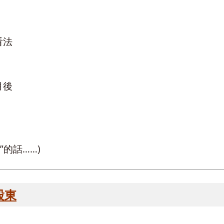
看法
月後
的話……)
股東