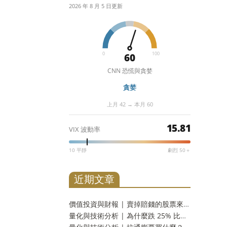
2026 年 8 月 5 日更新
0
100
60
CNN 恐慌與貪婪
貪婪
上月 42 → 本月 60
15.81
VIX 波動率
10 平靜
劇烈 50＋
近期文章
價值投資與財報 | 賣掉賠錢的股票來抵稅，划算嗎？三十三年實測：財富只多 2.9%，而台灣人這一步用不上
量化與技術分析 | 為什麼跌 25% 比崩盤 50% 更可怕？水下時間與潰瘍指數，風險的另一個量法