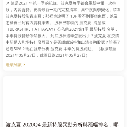
📌 這是2021 年第一季的紀錄。波克夏每季都會重新申報一次持
股，內容會變。要看最新一期的完整清單、集中度與季變化，請看
波克夏持股常青主頁；那裡也說明了 13F 看不到哪些東西，以及
怎麼自己到官方資料庫查。 股神巴菲特的 波克夏 ·海瑟威
（BERKSHIRE HATHAWAY）公佈的2021第1季 最新持股 名單，
本季持股變動依然很大。 到底股神這季怎麼出手？波克夏 在疫情
中新購入和增持什麼股票？是否繼續減持和出清金融股呢？誰漲了
超過50%？現在就來分析 波克夏 本季的持股異動。 （數據截至
2021年05月27日，截圖日為2021年05月27日）
繼續閱讀 >
波克夏 2020Q4 最新持股異動分析與漲幅排名，哪