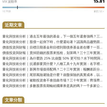
15.81
VIX 波動率
10 平靜
劇烈 50＋
近期文章
量化與技術分析 | 過去五年最強的基金，下一個五年還會強嗎？三十三年實測：留在前段和掉到墊底的機率一樣高
量化與技術分析 | 股債一起倒下時，什麼還站著？認識商品趨勢跟蹤這個防禦資產
價值投資與財報 | 目標日期基金和目標到期債券基金差在哪？一百五十四年實測：到期還你的是票面，不是購買力
價值投資與財報 | 賣掉賠錢的股票來抵稅，划算嗎？三十三年實測：財富只多 2.9%，而台灣人這一步用不上
量化與技術分析 | 為什麼跌 25% 比崩盤 50% 更可怕？水下時間與潰瘍指數，風險的另一個量法
量化與技術分析 | 抗通膨要買什麼？八種工具十九年實測：名字裡有抗通膨的那一個，反而測不出反應
量化與技術分析 | 新興市場值得配嗎？二十三年實測：報酬差距分不出勝負，但台灣人多買了一份自己
量化與技術分析 | 尾部風險避險是什麼？崩盤保險的真實成本，以及一個更省事的替代方案
量化與技術分析 | 被動投資會不會扭曲市場？三十年實測：齊漲齊跌是真的，指數基金的責任卻查不出來
量化與技術分析 | 多數股票長期輸給國庫券是真的嗎？一千多家公司實測：輸的只有兩成，真正該怕的是另一件事
文章分類