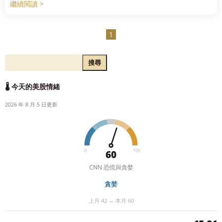
繼續閱讀 >
1
搜尋
🌡️ 今天的美股情緒
2026 年 8 月 5 日更新
0
100
60
CNN 恐慌與貪婪
貪婪
上月 42 → 本月 60