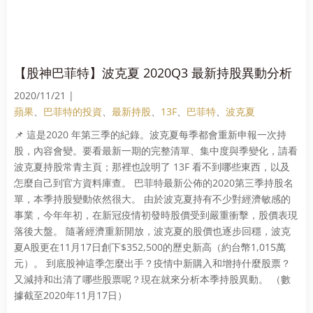
【股神巴菲特】波克夏 2020Q3 最新持股異動分析
2020/11/21 |
蘋果
、
巴菲特的投資
、
最新持股
、
13F
、
巴菲特
、
波克夏
📌 這是2020 年第三季的紀錄。波克夏每季都會重新申報一次持
股，內容會變。要看最新一期的完整清單、集中度與季變化，請看
波克夏持股常青主頁；那裡也說明了 13F 看不到哪些東西，以及
怎麼自己到官方資料庫查。 巴菲特最新公佈的2020第三季持股名
單，本季持股變動依然很大。 由於波克夏持有不少對經濟敏感的
事業，今年年初，在新冠疫情初發時股價受到嚴重衝擊，股價表現
落後大盤。 隨著經濟重新開放，波克夏的股價也逐步回穩，波克
夏A股更在11月17日創下$352,500的歷史新高（約台幣1,015萬
元）。 到底股神這季怎麼出手？疫情中新購入和增持什麼股票？
又減持和出清了哪些股票呢？現在就來分析本季持股異動。 （數
據截至2020年11月17日）