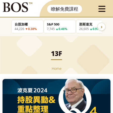
瞭解免費課程
台股加權
S&P 500
那斯達克
›
44,226
▼0.38%
7,745
▲0.46%
26,605
▲0.97%
13F
Home