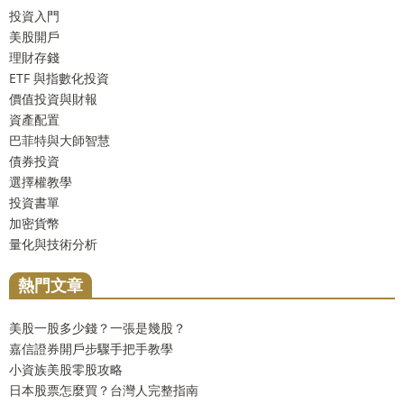
投資入門
美股開戶
理財存錢
ETF 與指數化投資
價值投資與財報
資產配置
巴菲特與大師智慧
債券投資
選擇權教學
投資書單
加密貨幣
量化與技術分析
熱門文章
美股一股多少錢？一張是幾股？
嘉信證券開戶步驟手把手教學
小資族美股零股攻略
日本股票怎麼買？台灣人完整指南