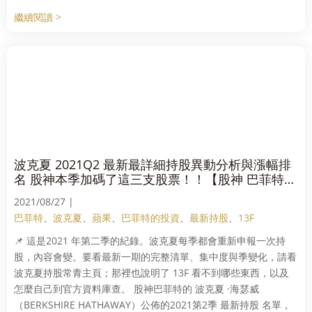
繼續閱讀 >
波克夏 2021Q2 最新最詳細持股異動分析與漲幅排
名 股神本季加碼了這三支股票！！【股神 巴菲特
】
2021/08/27 |
巴菲特
、
波克夏
、
蘋果
、
巴菲特的投資
、
最新持股
、
13F
📌 這是2021 年第二季的紀錄。波克夏每季都會重新申報一次持
股，內容會變。要看最新一期的完整清單、集中度與季變化，請看
波克夏持股常青主頁；那裡也說明了 13F 看不到哪些東西，以及
怎麼自己到官方資料庫查。 股神巴菲特的 波克夏 ·海瑟威
（BERKSHIRE HATHAWAY）公佈的2021第2季 最新持股 名單，