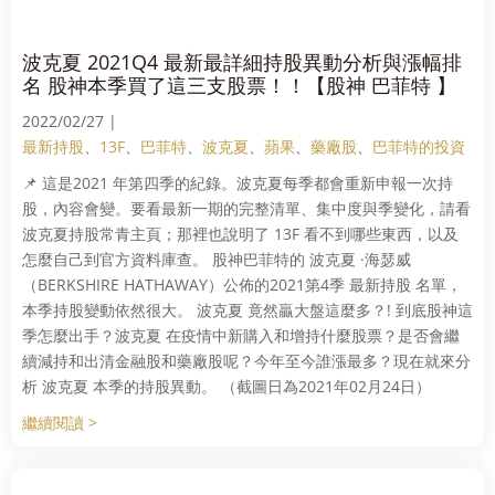
波克夏 2021Q4 最新最詳細持股異動分析與漲幅排
名 股神本季買了這三支股票！！【股神 巴菲特 】
2022/02/27 |
最新持股
、
13F
、
巴菲特
、
波克夏
、
蘋果
、
藥廠股
、
巴菲特的投資
📌 這是2021 年第四季的紀錄。波克夏每季都會重新申報一次持
股，內容會變。要看最新一期的完整清單、集中度與季變化，請看
波克夏持股常青主頁；那裡也說明了 13F 看不到哪些東西，以及
怎麼自己到官方資料庫查。 股神巴菲特的 波克夏 ·海瑟威
（BERKSHIRE HATHAWAY）公佈的2021第4季 最新持股 名單，
本季持股變動依然很大。 波克夏 竟然贏大盤這麼多？! 到底股神這
季怎麼出手？波克夏 在疫情中新購入和增持什麼股票？是否會繼
續減持和出清金融股和藥廠股呢？今年至今誰漲最多？現在就來分
析 波克夏 本季的持股異動。 （截圖日為2021年02月24日）
繼續閱讀 >