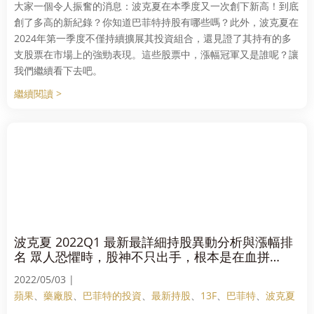
大家一個令人振奮的消息：波克夏在本季度又一次創下新高！到底
創了多高的新紀錄？你知道巴菲特持股有哪些嗎？此外，波克夏在
2024年第一季度不僅持續擴展其投資組合，還見證了其持有的多
支股票在市場上的強勁表現。這些股票中，漲幅冠軍又是誰呢？讓
我們繼續看下去吧。
繼續閱讀 >
波克夏 2022Q1 最新最詳細持股異動分析與漲幅排
名 眾人恐懼時，股神不只出手，根本是在血拼
啊！！【股神 巴菲特 】
2022/05/03 |
蘋果
、
藥廠股
、
巴菲特的投資
、
最新持股
、
13F
、
巴菲特
、
波克夏