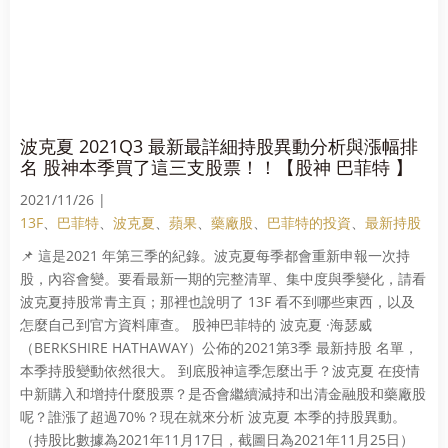
波克夏 2021Q3 最新最詳細持股異動分析與漲幅排
名 股神本季買了這三支股票！！【股神 巴菲特 】
2021/11/26 |
13F
、
巴菲特
、
波克夏
、
蘋果
、
藥廠股
、
巴菲特的投資
、
最新持股
📌 這是2021 年第三季的紀錄。波克夏每季都會重新申報一次持
股，內容會變。要看最新一期的完整清單、集中度與季變化，請看
波克夏持股常青主頁；那裡也說明了 13F 看不到哪些東西，以及
怎麼自己到官方資料庫查。 股神巴菲特的 波克夏 ·海瑟威
（BERKSHIRE HATHAWAY）公佈的2021第3季 最新持股 名單，
本季持股變動依然很大。 到底股神這季怎麼出手？波克夏 在疫情
中新購入和增持什麼股票？是否會繼續減持和出清金融股和藥廠股
呢？誰漲了超過70%？現在就來分析 波克夏 本季的持股異動。
（持股比數據為2021年11月17日，截圖日為2021年11月25日）