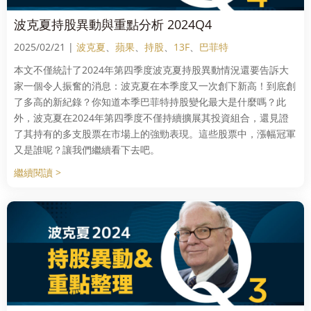
波克夏持股異動與重點分析 2024Q4
2025/02/21 |
波克夏
、
蘋果
、
持股
、
13F
、
巴菲特
本文不僅統計了2024年第四季度波克夏持股異動情況還要告訴大
家一個令人振奮的消息：波克夏在本季度又一次創下新高！到底創
了多高的新紀錄？你知道本季巴菲特持股變化最大是什麼嗎？此
外，波克夏在2024年第四季度不僅持續擴展其投資組合，還見證
了其持有的多支股票在市場上的強勁表現。這些股票中，漲幅冠軍
又是誰呢？讓我們繼續看下去吧。
繼續閱讀 >