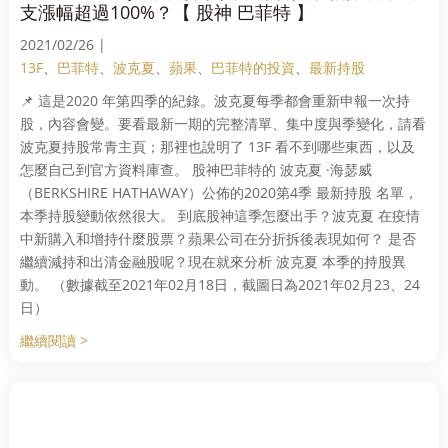
支漲幅超過100%？【 股神 巴菲特 】
2021/02/26 |
13F
、
巴菲特
、
波克夏
、
蘋果
、
巴菲特的投資
、
最新持股
📌 這是2020 年第四季的紀錄。波克夏每季都會重新申報一次持
股，內容會變。要看最新一期的完整清單、集中度與季變化，請看
波克夏持股常青主頁；那裡也說明了 13F 看不到哪些東西，以及
怎麼自己到官方資料庫查。 股神巴菲特的 波克夏 ·海瑟威
（BERKSHIRE HATHAWAY）公佈的2020第4季 最新持股 名單，
本季持股變動依然很大。 到底股神這季怎麼出手？波克夏 在疫情
中新購入和增持什麼股票？蘋果公司在分折拆後表現如何？ 是否
繼續減持和出清金融股呢？現在就來分析 波克夏 本季的持股異
動。 （數據截至2021年02月18日，截圖日為2021年02月23、24
日）
繼續閱讀 >