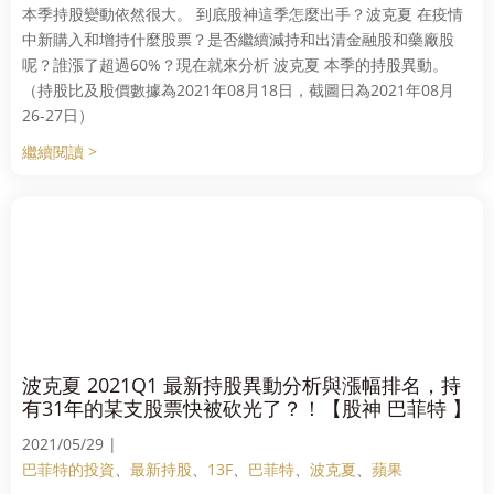
本季持股變動依然很大。 到底股神這季怎麼出手？波克夏 在疫情
中新購入和增持什麼股票？是否繼續減持和出清金融股和藥廠股
呢？誰漲了超過60%？現在就來分析 波克夏 本季的持股異動。
（持股比及股價數據為2021年08月18日，截圖日為2021年08月
26-27日）
繼續閱讀 >
波克夏 2021Q1 最新持股異動分析與漲幅排名，持
有31年的某支股票快被砍光了？！【股神 巴菲特 】
2021/05/29 |
巴菲特的投資
、
最新持股
、
13F
、
巴菲特
、
波克夏
、
蘋果