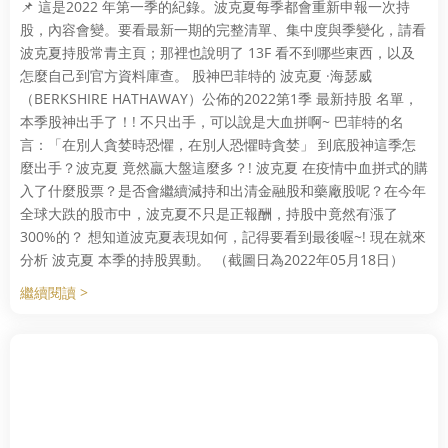
📌 這是2022 年第一季的紀錄。波克夏每季都會重新申報一次持
股，內容會變。要看最新一期的完整清單、集中度與季變化，請看
波克夏持股常青主頁；那裡也說明了 13F 看不到哪些東西，以及
怎麼自己到官方資料庫查。 股神巴菲特的 波克夏 ·海瑟威
（BERKSHIRE HATHAWAY）公佈的2022第1季 最新持股 名單，
本季股神出手了！! 不只出手，可以說是大血拼啊~ 巴菲特的名
言：「在別人貪婪時恐懼，在別人恐懼時貪婪」 到底股神這季怎
麼出手？波克夏 竟然贏大盤這麼多？! 波克夏 在疫情中血拼式的購
入了什麼股票？是否會繼續減持和出清金融股和藥廠股呢？在今年
全球大跌的股市中，波克夏不只是正報酬，持股中竟然有漲了
300%的？ 想知道波克夏表現如何，記得要看到最後喔~! 現在就來
分析 波克夏 本季的持股異動。 （截圖日為2022年05月18日）
繼續閱讀 >