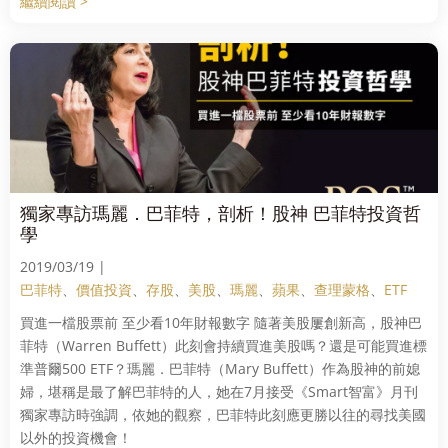
繼續閱讀 >
獨家專訪瑪麗．巴菲特，剖析！股神 巴菲特投資哲
學
2019/03/19 |
巴菲特
、
價值投資
、
存股
、
美股
、
瑪麗
、
蘋果
、
查理蒙格
、
ETF
買進一檔股票前 至少看10年財報數字 隨著美股屢創新高，股神巴
菲特（Warren Buffett）此刻會持續買進美股嗎？還是可能買進標
準普爾500 ETF？瑪麗．巴菲特（Mary Buffett）作為股神的前媳
婦，堪稱是最了解巴菲特的人，她在7月接受《Smart智富》月刊
獨家專訪時強調，依她的觀察，巴菲特此刻應更勝以往的尋找美國
以外的投資機會！