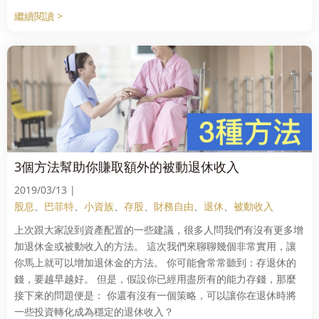
繼續閱讀 >
3個方法幫助你賺取額外的被動退休收入
2019/03/13 |
股息
、
巴菲特
、
小資族
、
存股
、
財務自由
、
退休
、
被動收入
上次跟大家說到資產配置的一些建議，很多人問我們有沒有更多增
加退休金或被動收入的方法。 這次我們來聊聊幾個非常實用，讓
你馬上就可以增加退休金的方法。 你可能會常常聽到：存退休的
錢，要越早越好。 但是，假設你已經用盡所有的能力存錢，那麼
接下來的問題便是： 你還有沒有一個策略，可以讓你在退休時將
一些投資轉化成為穩定的退休收入？