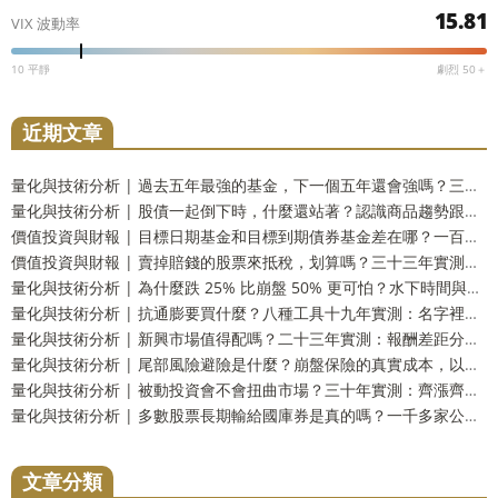
15.81
VIX 波動率
10 平靜
劇烈 50＋
近期文章
量化與技術分析 | 過去五年最強的基金，下一個五年還會強嗎？三十三年實測：留在前段和掉到墊底的機率一樣高
量化與技術分析 | 股債一起倒下時，什麼還站著？認識商品趨勢跟蹤這個防禦資產
價值投資與財報 | 目標日期基金和目標到期債券基金差在哪？一百五十四年實測：到期還你的是票面，不是購買力
價值投資與財報 | 賣掉賠錢的股票來抵稅，划算嗎？三十三年實測：財富只多 2.9%，而台灣人這一步用不上
量化與技術分析 | 為什麼跌 25% 比崩盤 50% 更可怕？水下時間與潰瘍指數，風險的另一個量法
量化與技術分析 | 抗通膨要買什麼？八種工具十九年實測：名字裡有抗通膨的那一個，反而測不出反應
量化與技術分析 | 新興市場值得配嗎？二十三年實測：報酬差距分不出勝負，但台灣人多買了一份自己
量化與技術分析 | 尾部風險避險是什麼？崩盤保險的真實成本，以及一個更省事的替代方案
量化與技術分析 | 被動投資會不會扭曲市場？三十年實測：齊漲齊跌是真的，指數基金的責任卻查不出來
量化與技術分析 | 多數股票長期輸給國庫券是真的嗎？一千多家公司實測：輸的只有兩成，真正該怕的是另一件事
文章分類