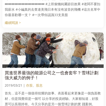
💤💤💤💤💤💤💤💤💤💤💤💤 #上班偷懶純屬節目效果 #老闆不要扣
我薪水 #小編真的去查達美飛日本有沒有波音的飛機 #這次名單中
你最喜歡哪一支？ #一次帶你認識33支美股
繼續閱讀 >
買進世界最強的能源公司之一也會套牢？雪球計劃
強大威力的例子！
2019/03/21 |
存股
、
股息
首先，這不是一個值得炫耀的故事。表面看起來更像是一個負面教
材，但是我覺得是一個可 以分享的投資經驗。大家都知道，好股
票可以長期持有。今天分享的是另一個雪球計劃的實 踐案例。