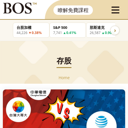
瞭解免費課程
台股加權
S&P 500
那斯達克
›
44,226
▼0.38%
7,741
▲0.41%
26,587
▲0.90%
存股
Home