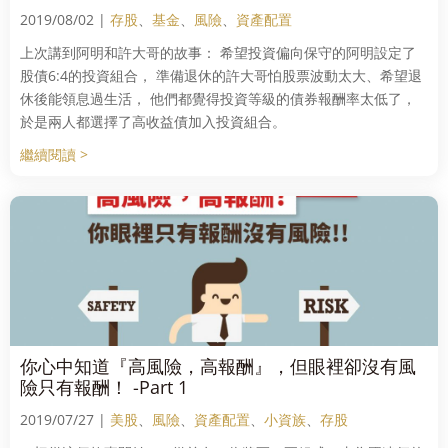
2019/08/02 |
存股
、
基金
、
風險
、
資產配置
上次講到阿明和許大哥的故事： 希望投資偏向保守的阿明設定了
股債6:4的投資組合， 準備退休的許大哥怕股票波動太大、希望退
休後能領息過生活， 他們都覺得投資等級的債券報酬率太低了，
於是兩人都選擇了高收益債加入投資組合。
繼續閱讀 >
你心中知道『高風險，高報酬』，但眼裡卻沒有風
險只有報酬！ -Part 1
2019/07/27 |
美股
、
風險
、
資產配置
、
小資族
、
存股