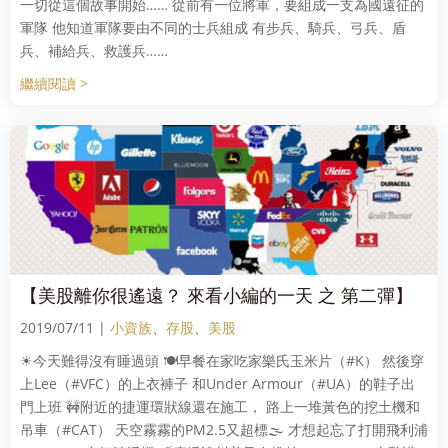
一切從這個故事開始…… 從前有一位將軍，要組成一支為國遠征的
軍隊 他知道軍隊要由不同的士兵組成 有步兵、騎兵、弓兵、盾
兵、補給兵、救護兵……
繼續閱讀 >
【美股離你很遙遠？ 來看小編的一天 之 第二彈】
2019/07/11 |
小資族
、
存股
、
美股
☀今天難得沒有睡過頭 🍽早餐在家吃家樂氏玉米片（#K） 然後穿
上Lee（#VFC）的上衣褲子 和Under Armour（#UA）的鞋子出
門上班 🚧附近的捷運環狀線還在施工， 路上一堆黃色的挖土機和
吊車（#CAT） 天空霧霧的PM2.5又超標🌫 才想起忘了打開飛利浦