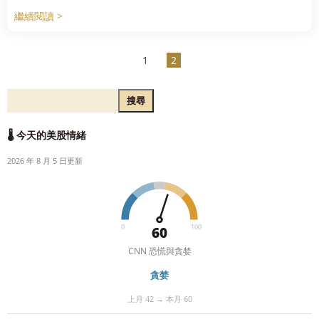
繼續閱讀 >
1
2
搜尋
🌡️ 今天的美股情緒
2026 年 8 月 5 日更新
0
100
60
CNN 恐慌與貪婪
貪婪
上月 42 → 本月 60