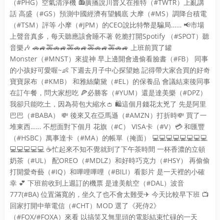
（#PHG）空氣清淨機 📻廣播說川普又在推特（#TWTR）上亂講
話 高盛（#GS）預測中國經濟有望觸底 大摩（#MS）調降台積電
（#TSM）評等 小摩（#JPM）的CEO說比特幣是騙局…… 📢市場
上聲音真多，每天聽應該會睡不著 乾脆打開Spotify （#SPOT）聽
音樂🎶 🚗🚙🚕🚗🚙🚕🚗🚙🚕🚗🚙🚕🚗🚙 上班前買了罐
Monster（#MNST）來提神 早上邊開會邊偷看臉書（#FB） 同事
的小孩好可愛喔~👶 下週去月子中心探望她 記得帶大家合買的好奇
寶寶尿布（#KMB） 和雅絲蘭黛（#EL）的保養品 會議結束後同事
在訂午餐，問大家想吃 🍕必勝客（#YUM）還是達美樂（#DPZ）
我卻只能吃土，因為荷包大縮水👛 🛍這個月錢花太兇了 先是阿里
巴巴（#BABA） 💸 後來又在亞馬遜（#AMZN）打折時💸 買了一
堆東西…… 不想面對下個月 花旗（#C） VISA卡（#V）💳 和匯豐
（#HSBC）萬事達卡（#MA）的帳單（掩面） 💻💻💻💻💻💻💻💻
💻💻💻💻💻 ☕忙起來不知不覺就到了下午茶時間 一杯香濃的立頓
奶茶（#UL） 配OREO（#MDLZ）和好時巧克力（#HSY） 再偷偷
打開愛奇藝（#IQ）和嗶哩嗶哩（#BILI）看影片 是一天裡的小確
幸 💕 下班前收到上週訂的機票 是達美航空（#DAL）波音
777(#BA) 位置滿寬的，坐久了也不會太難受✈ 今天比較早下班 📺
回家打開中華電信（#CHT）MOD 選了《死侍2》
（#FOX/#FOXA）來看 以搞笑又無里頭的電影結束忙碌的一天