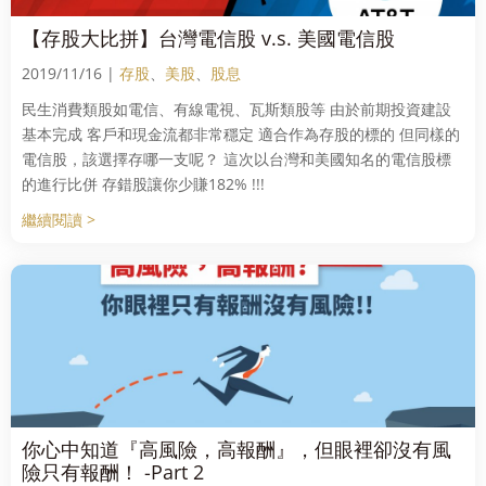
【存股大比拼】台灣電信股 v.s. 美國電信股
2019/11/16 |
存股
、
美股
、
股息
民生消費類股如電信、有線電視、瓦斯類股等 由於前期投資建設
基本完成 客戶和現金流都非常穩定 適合作為存股的標的 但同樣的
電信股，該選擇存哪一支呢？ 這次以台灣和美國知名的電信股標
的進行比併 存錯股讓你少賺182% !!!
繼續閱讀 >
你心中知道『高風險，高報酬』，但眼裡卻沒有風
險只有報酬！ -Part 2