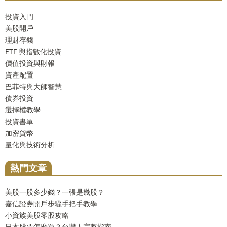
投資入門
美股開戶
理財存錢
ETF 與指數化投資
價值投資與財報
資產配置
巴菲特與大師智慧
債券投資
選擇權教學
投資書單
加密貨幣
量化與技術分析
熱門文章
美股一股多少錢？一張是幾股？
嘉信證券開戶步驟手把手教學
小資族美股零股攻略
日本股票怎麼買？台灣人完整指南