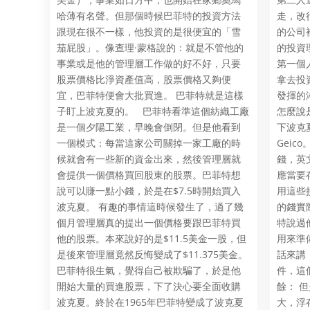
哈薄有名聲。但那個時候巴菲特的投資方法
走，改
跟現在很不一樣，他投資的是很便宜的「雪
的公司
茄屁股」。像查理·蒙格說的：就是不管他的
的投資
事業或是他的管理層工作做的好不好，只要
第一個
股票價格比淨資產值高，股票價格又夠便
拿去投
宜，巴菲特便會大批買進。 巴菲特就是這樣
發揮的
子盯上波克夏的。 巴菲特看準這個紡織工廠
怎麼說
是一個夕陽工業，早晚會倒閉。但是他看到
下波克
一個模式：每當這家公司關掉一家工廠的時
Gei
候就會有一些新的資金出來，然後管理層就
錢，英
會提供一個價格買回股東的股票。巴菲特想
應當要
說可以賺一點小錢，於是在$7.5時開始買入
用這些
波克夏。 有趣的事情這時候發生了，過了幾
的錢實
個月管理層真的提出一個價格要跟巴菲特買
特說過
他的股票。本來說好的是$11.5美金一股，但
用來準
是後來管理層竟然反悔變成了$11.375美金。
話來講
巴菲特很生氣，覺得自己被欺騙了，於是他
件，這
開始大量的買進股票，下了決心要全面收購
餘： 
波克夏。終於在1965年巴菲特變成了波克夏
大，浮