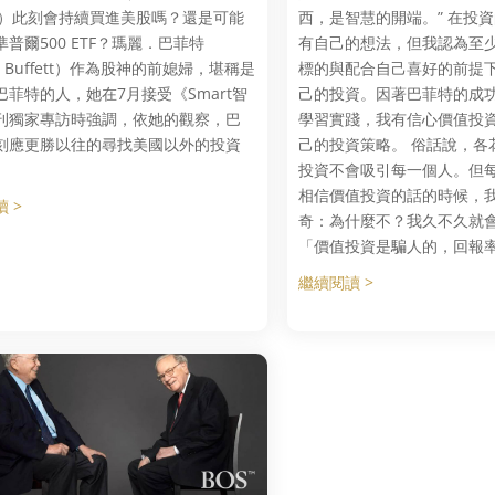
ett）此刻會持續買進美股嗎？還是可能
西，是智慧的開端。” 在投
普爾500 ETF？瑪麗．巴菲特
有自己的想法，但我認為至
y Buffett）作為股神的前媳婦，堪稱是
標的與配合自己喜好的前提
巴菲特的人，她在7月接受《Smart智
己的投資。因著巴菲特的成
刊獨家專訪時強調，依她的觀察，巴
學習實踐，我有信心價值投
刻應更勝以往的尋找美國以外的投資
己的投資策略。 俗話說，各
投資不會吸引每一個人。但
相信價值投資的話的時候，
 >
奇：為什麼不？我久不久就
「價值投資是騙人的，回報
繼續閱讀 >