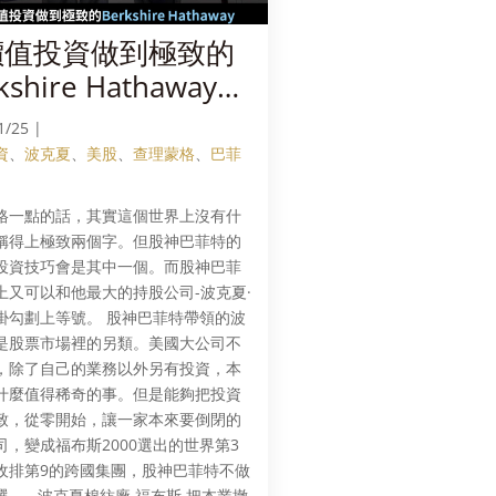
價值投資做到極致的
kshire Hathaway
mbol:
1/25 |
K.A/BRK.B）波克夏·
資
、
波克夏
、
美股
、
查理蒙格
、
巴菲
瑟威（上）
格一點的話，其實這個世界上沒有什
稱得上極致兩個字。但股神巴菲特的
投資技巧會是其中一個。而股神巴菲
上又可以和他最大的持股公司-波克夏·
掛勾劃上等號。 股神巴菲特帶領的波
是股票市場裡的另類。美國大公司不
，除了自己的業務以外另有投資，本
什麼值得稀奇的事。但是能夠把投資
致，從零開始，讓一家本來要倒閉的
司，變成福布斯2000選出的世界第3
收排第9的跨國集團，股神巴菲特不做
選。 波克夏棉紡廠 福布斯 把本業撤