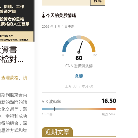
搜尋
🌡️ 今天的美股情緒
2026 年 8 月 4 日更新
投資書
0
100
搭檔對投
60
對世界的
CNN 恐慌與貪婪
貪婪
、
查理蒙格
、
讀
上月 33 → 本月 60
日期刊股東會內
16.50
VIX 波動率
猶新的熱門的話
量化交易等，還
10 平靜
劇烈 50＋
生、幸福和成功
難得的機會，深
的思維方式和智
近期文章