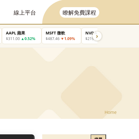
線上平台
瞭解免費課程
AAPL 蘋果
MSFT 微軟
NVDA 輝達
GOOGL
›
$311.00
▲0.52%
$487.46
▼1.09%
$219.22
▲3.43%
$362.4
Home