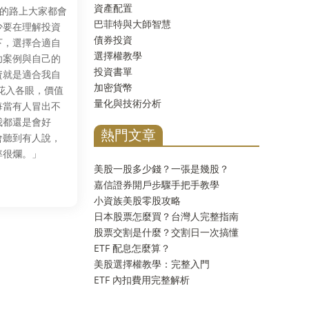
資產配置
資的路上大家都會
巴菲特與大師智慧
少要在理解投資
債券投資
下，選擇合適自
選擇權教學
功案例與自己的
投資書單
資就是適合我自
加密貨幣
花入各眼，價值
量化與技術分析
每當有人冒出不
我都還是會好
熱門文章
會聽到有人說，
率很爛。」
美股一股多少錢？一張是幾股？
嘉信證券開戶步驟手把手教學
小資族美股零股攻略
日本股票怎麼買？台灣人完整指南
股票交割是什麼？交割日一次搞懂
ETF 配息怎麼算？
美股選擇權教學：完整入門
ETF 內扣費用完整解析