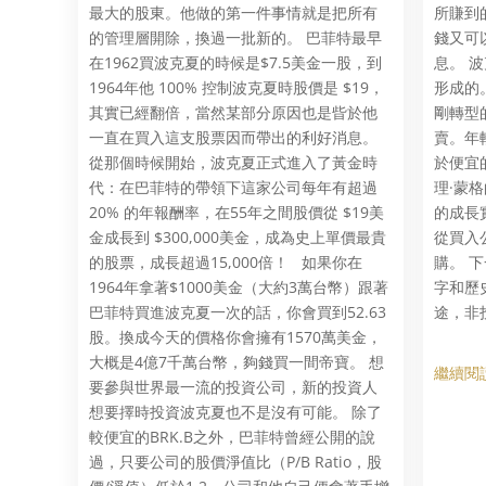
最大的股東。他做的第一件事情就是把所有
所賺到
的管理層開除，換過一批新的。 巴菲特最早
錢又可
在1962買波克夏的時候是$7.5美金一股，到
息。 
1964年他 100% 控制波克夏時股價是 $19，
形成的
其實已經翻倍，當然某部分原因也是㫮於他
剛轉型
一直在買入這支股票因而帶出的利好消息。
賣。年
從那個時候開始，波克夏正式進入了黃金時
於便宜
代：在巴菲特的帶領下這家公司每年有超過
理·蒙
20% 的年報酬率，在55年之間股價從 $19美
的成長
金成長到 $300,000美金，成為史上單價最貴
從買入
的股票，成長超過15,000倍！ 如果你在
購。 
1964年拿著$1000美金（大約3萬台幣）跟著
字和歷
巴菲特買進波克夏一次的話，你會買到52.63
途，非
股。換成今天的價格你會擁有1570萬美金，
大概是4億7千萬台幣，夠錢買一間帝寶。 想
繼續閱讀
要參與世界最一流的投資公司，新的投資人
想要擇時投資波克夏也不是沒有可能。 除了
較便宜的BRK.B之外，巴菲特曾經公開的說
過，只要公司的股價淨值比（P/B Ratio，股