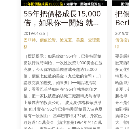
55年把價格成長15,000
把
倍，如果你一開始 就投
Ber
資在：把價值投資做到
（Sy
2019/01/25 |
2019/0
極致的波克夏· 哈薩威…
BR
巴菲特
、
價值投資
、
波克夏
、
美股
、
查理蒙
價值投
格
特
（下）
海
［標題提示：如果你從1964年，巴菲特開始
要是嚴
當執行長時開始，一次性投資1,000美金在波
麼東西
克夏，今天你的那筆錢會成長超過15,000
多元化
倍，價值七位數的美金（九位數的台幣）…]
特基本
講波克夏的歷史，如果要用一句話總括就
哈薩威
是：看看巴菲特如何在1964年執掌帥印之
克夏，
後，把一家快破產的紡織工廠翻轉成為地球
勝枚舉
上最厲害的投資公司。 波克夏價格和每股淨
來不是
值 但其實在1962年巴菲特剛開始買入波克夏
做到極
還有一段因由： 當年巴菲特才32歲，身家已
紡織公
經超過1百萬美金（請注意是1964年的1百萬
大、營
美金），事業如日方中，也開始在家鄉奧馬
第二人