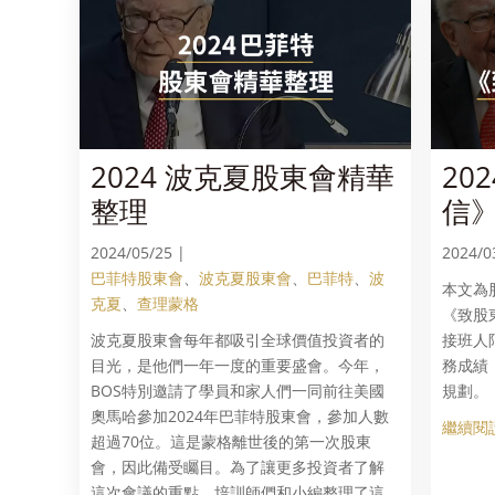
2024 波克夏股東會精華
20
整理
信
2024/05/25 |
2024/0
巴菲特股東會
、
波克夏股東會
、
巴菲特
、
波
本文為
克夏
、
查理蒙格
《致股
波克夏股東會每年都吸引全球價值投資者的
接班人
目光，是他們一年一度的重要盛會。今年，
務成績
BOS特別邀請了學員和家人們一同前往美國
規劃。
奧馬哈參加2024年巴菲特股東會，參加人數
繼續閱讀
超過70位。這是蒙格離世後的第一次股東
會，因此備受矚目。為了讓更多投資者了解
這次會議的重點，培訓師們和小編整理了這