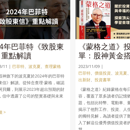
24年巴菲特《致股東
《蒙格之道》
》重點解讀
單：股神黃金
資、對人生、
3/11 |
巴菲特
、
波克夏
、
查理蒙格
2023/11/09 |
真知灼見
巴菲特
、
價值投資
、
波克夏
股神旗下的波克夏於2024年的巴菲特
出新財
、
投資書單
東信》解讀。從悼念查理·蒙格，確認
阿貝爾，到展示2023年超出預期的財
《蒙格之道》紀錄蒙格在每
，信中透露了公司的堅實基礎與未來
容，覆蓋了眾多讀者仍記憶
題，包括比特幣、電動車、
揭示了他對工作、投資、人
 >
的獨特見解，為讀者提供了
入了解這位優秀價值投資者
慧。