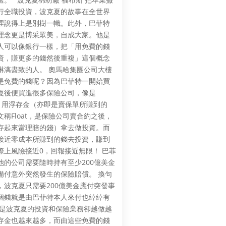
行全職投資，波克夏的故事在全世界
裡說得上是別樹一幟。此外，巴菲特
理念更是博采眾美，自成大家。他是
人可以像銀行一樣，把「用免費的錢
資，賺更多的錢然後重複」這個概念
淋漓盡致的人。 奧馬哈集團公司大樓
是免費的錢呢？因為巴菲特一開始買
夏後便買進很多保險公司，像是
co。用浮存金（亦即是賣保單所賺到的
文稱Float，是保險公司賣合約之後，
存起來當理賠的錢）拿去做投資。而
接近零成本所賺到的錢去投資，賺到
際上風險接近0，回報接近無限！ 巴菲
他的公司需要隨時持有至少200億美金
備付意外突然發生的保險賠償。 換句
，波克夏只需要200億美金應付突發事
個錢就是由巴菲特本人來付也綽綽有
但是波克夏的投資和保險業務卻越做越
存金也越來越多，而由這些免費的錢