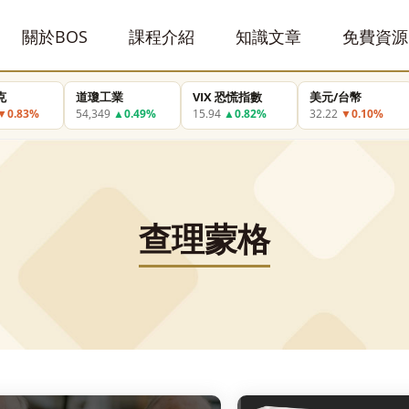
關於BOS
課程介紹
知識文章
免費資源
克
道瓊工業
VIX 恐慌指數
美元/台幣
▼0.83%
54,349
▲0.49%
15.94
▲0.82%
32.22
▼0.10%
查理蒙格