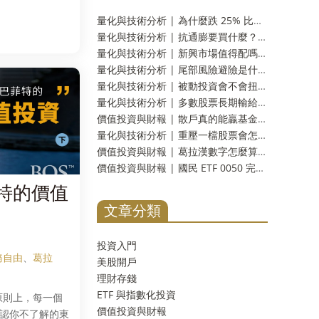
量化與技術分析 | 為什麼跌 25% 比崩盤 50% 更可怕？水下時間與潰瘍指數，風險的另一個量法
量化與技術分析 | 抗通膨要買什麼？八種工具十九年實測：名字裡有抗通膨的那一個，反而測不出反應
量化與技術分析 | 新興市場值得配嗎？二十三年實測：報酬差距分不出勝負，但台灣人多買了一份自己
量化與技術分析 | 尾部風險避險是什麼？崩盤保險的真實成本，以及一個更省事的替代方案
量化與技術分析 | 被動投資會不會扭曲市場？三十年實測：齊漲齊跌是真的，指數基金的責任卻查不出來
量化與技術分析 | 多數股票長期輸給國庫券是真的嗎？一千多家公司實測：輸的只有兩成，真正該怕的是另一件事
價值投資與財報 | 散戶真的能贏基金經理人嗎？《彼得林區選股戰略》重點整理，十壘打實測與被誤解的一句話
量化與技術分析 | 重壓一檔股票會怎樣？四千多次十年實測：分散到五檔，賠錢機率從一成四掉到不到百分之一
價值投資與財報 | 葛拉漢數字怎麼算？淨流動資產撿菸蒂實測：台股剩九檔，美股一檔不剩
價值投資與財報 | 國民 ETF 0050 完整解析：裡面裝了什麼、近十年實測，和 0056、006208 怎麼選
菲特的價值
文章分類
投資入門
務自由
、
葛拉
美股開戶
理財存錢
ETF 與指數化投資
原則上，每一個
價值投資與財報
承認你不了解的東