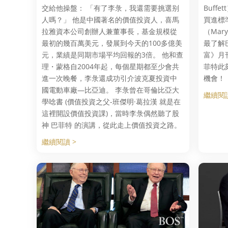
交給他操盤： 「有了李彔，我還需要挑選别
Buff
人嗎？」 他是中國著名的價值投資人，喜馬
買進標準
拉雅資本公司創辦人兼董事長，基金規模從
（Mar
最初的幾百萬美元，發展到今天的100多億美
最了解
元，業績是同期市場平均回報的3倍。 他和查
富》月
理・蒙格自2004年起，每個星期都至少會共
菲特此
進一次晚餐，李彔還成功引介波克夏投資中
機會！
國電動車廠—比亞迪。 李彔曾在哥倫比亞大
繼續閱讀
學唸書 (價值投資之父-班傑明·葛拉漢 就是在
這裡開設價值投資課)，當時李彔偶然聽了股
神 巴菲特 的演講，從此走上價值投資之路。
繼續閱讀 >