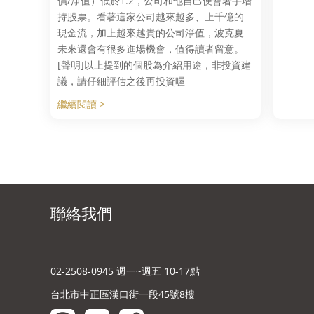
價/淨值）低於1.2，公司和他自己便會著手增
持股票。看著這家公司越來越多、上千億的
現金流，加上越來越貴的公司淨值，波克夏
未來還會有很多進場機會，值得讀者留意。
[聲明]以上提到的個股為介紹用途，非投資建
議，請仔細評估之後再投資喔
繼續閱讀 >
聯絡我們
02-2508-0945 週一~週五 10-17點
台北市中正區漢口街一段45號8樓