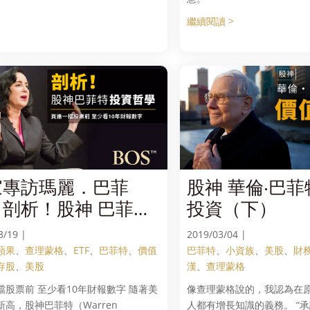
繼續閱讀 >
家專訪瑪麗．巴菲
股神 華倫‧巴
，剖析！股神 巴菲特
投資（下）
資哲學
3/19 |
2019/03/04 |
蘋果
、
查理蒙格
、
ETF
、
巴菲特
、
價值
巴菲特
、
小資族
、
美股
、
財
存股
、
美股
漢
、
查理蒙格
檔股票前 至少看10年財報數字 隨著美
像查理蒙格說的，我認為在
新高，股神巴菲特（Warren
人都有增長知識的義務。 “