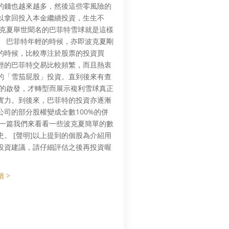
的錢也越來越多，然後這些零風險的
以拿回投入本金繼續投資，生生不
波克夏舉世聞名的巴菲特雪球就是這樣
。 巴菲特年輕的時候，亦即波克夏剛
的時候，比較專注於股票的投資買
輕的巴菲特交易比較頻繁，而且熱衷
的「雪茄屁股」投資。直到後來有查
格的啟發，才轉型而展示複利雪球真正
實力。到後來，巴菲特的投資亦逐漸
公司的部分股權變成全數100%的併
下一篇我們來看看一些波克夏簡單的數
史。 [聲明]以上提到的個股為介紹用
投資建議，請仔細評估之後再投資喔
 >