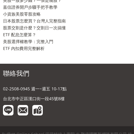
美股一股多少錢？一張是幾股？
嘉信證券開戶步驟手把手教學
小資族美股零股攻略
日本股票怎麼買？台灣人完整指南
股票交割是什麼？交割日一次搞懂
ETF 配息怎麼算？
美股選擇權教學：完整入門
ETF 內扣費用完整解析
聯絡我們
02-2508-0945 週一~週五 10-17點
台北市中正區漢口街一段45號8樓