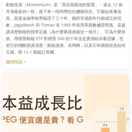
動能投資（Momentum）是「買近期最強的股票」：過去 12 個
月漲最多的一批，接下來一段時間往往繼續領先。它聽起來像追
高，卻是金融學術界驗證了三十年、橫跨市場與年代都成立的現
象，Jegadeesh 與 Titman 在 1993 年就用美股數據證明過。這篇
講清楚動能的標準定義（為什麼要跳過最近一個月）、它為什麼有
效、用標普動能 ETF 對標普 500 的十年含息實測給你看證據，也
把它的殘酷面講清楚：動能崩潰、高周轉，以及它和價值投資如何
互補。附 12-1 動能計算機。
繼續閱讀 >