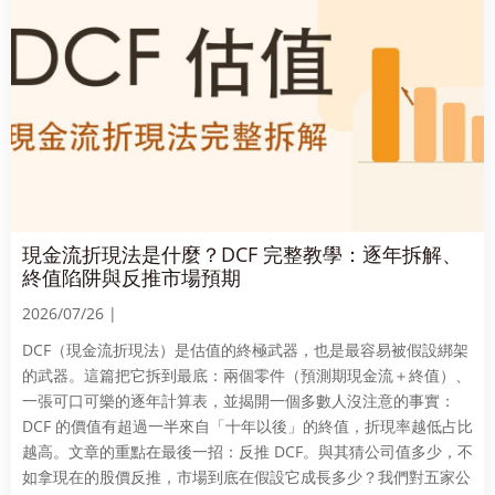
現金流折現法是什麼？DCF 完整教學：逐年拆解、
終值陷阱與反推市場預期
2026/07/26 |
DCF（現金流折現法）是估值的終極武器，也是最容易被假設綁架
的武器。這篇把它拆到最底：兩個零件（預測期現金流＋終值）、
一張可口可樂的逐年計算表，並揭開一個多數人沒注意的事實：
DCF 的價值有超過一半來自「十年以後」的終值，折現率越低占比
越高。文章的重點在最後一招：反推 DCF。與其猜公司值多少，不
如拿現在的股價反推，市場到底在假設它成長多少？我們對五家公