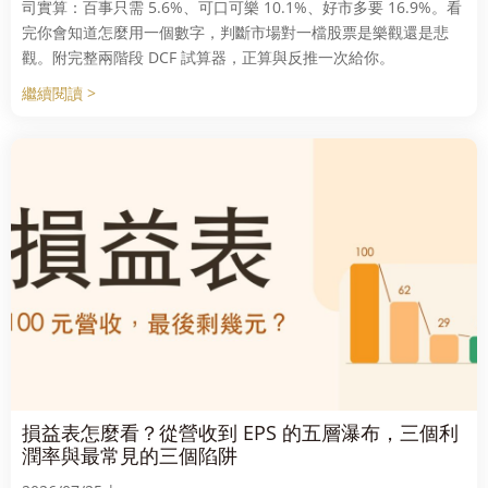
司實算：百事只需 5.6%、可口可樂 10.1%、好市多要 16.9%。看
完你會知道怎麼用一個數字，判斷市場對一檔股票是樂觀還是悲
觀。附完整兩階段 DCF 試算器，正算與反推一次給你。
繼續閱讀 >
損益表怎麼看？從營收到 EPS 的五層瀑布，三個利
潤率與最常見的三個陷阱