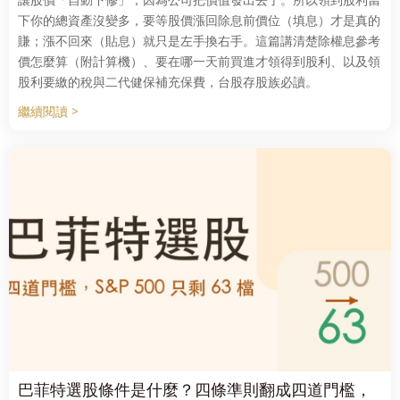
下你的總資產沒變多，要等股價漲回除息前價位（填息）才是真的
賺；漲不回來（貼息）就只是左手換右手。這篇講清楚除權息參考
價怎麼算（附計算機）、要在哪一天前買進才領得到股利、以及領
股利要繳的稅與二代健保補充保費，台股存股族必讀。
繼續閱讀 >
巴菲特選股條件是什麼？四條準則翻成四道門檻，