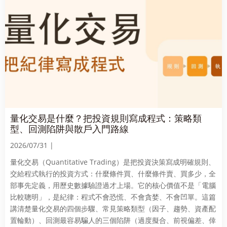
量化交易是什麼？把投資規則寫成程式：策略類
型、回測陷阱與散戶入門路線
2026/07/31 |
量化交易（Quantitative Trading）是把投資決策寫成明確規則、
交給程式執行的投資方式：什麼條件買、什麼條件賣、買多少，全
部事先定義，用歷史數據驗證過才上場。它的核心價值不是「電腦
比較聰明」，是紀律：程式不會恐慌、不會貪婪、不會凹單。這篇
講清楚量化交易的四個步驟、常見策略類型（因子、趨勢、資產配
置輪動）、回測最容易騙人的三個陷阱（過度擬合、前視偏差、倖