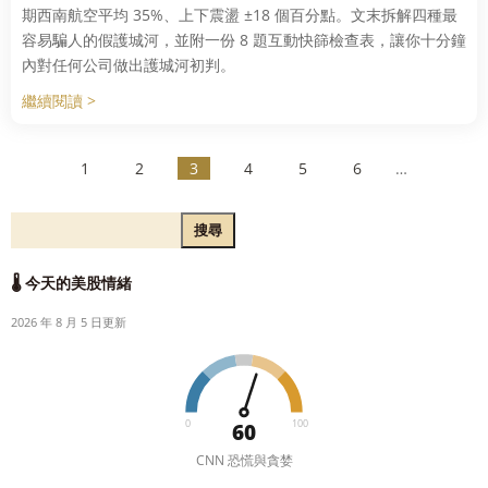
期西南航空平均 35%、上下震盪 ±18 個百分點。文末拆解四種最
容易騙人的假護城河，並附一份 8 題互動快篩檢查表，讓你十分鐘
內對任何公司做出護城河初判。
繼續閱讀 >
1
2
3
4
5
6
7
8
搜尋
🌡️ 今天的美股情緒
2026 年 8 月 5 日更新
0
100
60
CNN 恐慌與貪婪