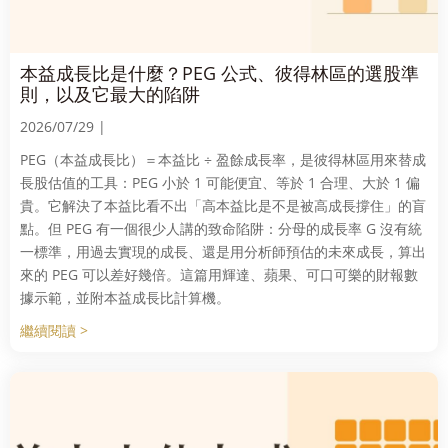
本益成長比是什麼？PEG 公式、彼得林區的選股準
則，以及它最大的陷阱
2026/07/29 |
PEG（本益成長比）＝本益比 ÷ 盈餘成長率，是彼得林區用來替成
長股估值的工具：PEG 小於 1 可能便宜、等於 1 合理、大於 1 偏
貴。它解決了本益比看不出「高本益比是不是被高成長撐住」的盲
點。但 PEG 有一個很少人講的致命陷阱：分母的成長率 G 沒有統
一標準，用過去實現的成長、還是用分析師預估的未來成長，算出
來的 PEG 可以差好幾倍。這篇用輝達、蘋果、可口可樂的財報數
據示範，並附本益成長比計算機。
繼續閱讀 >