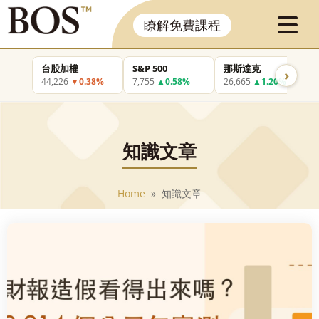
瞭解免費課程
台股加權
S&P 500
那斯達克
›
44,226
▼0.38%
7,755
▲0.58%
26,665
▲1.20%
知識文章
Home
» 知識文章