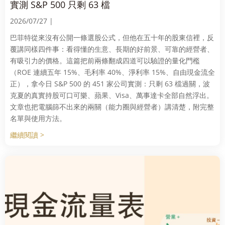
實測 S&P 500 只剩 63 檔
2026/07/27 |
巴菲特從來沒有公開一條選股公式，但他在五十年的股東信裡，反
覆講同樣四件事：看得懂的生意、長期的好前景、可靠的經營者、
有吸引力的價格。這篇把前兩條翻成四道可以驗證的量化門檻
（ROE 連續五年 15%、毛利率 40%、淨利率 15%、自由現金流全
正），拿今日 S&P 500 的 451 家公司實測：只剩 63 檔過關，波
克夏的真實持股可口可樂、蘋果、Visa、萬事達卡全部自然浮出。
文章也把電腦篩不出來的兩關（能力圈與經營者）講清楚，附完整
名單與使用方法。
繼續閱讀 >