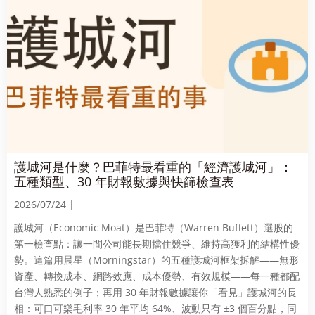
護城河是什麼？巴菲特最看重的「經濟護城河」：
五種類型、30 年財報數據與快篩檢查表
2026/07/24 |
護城河（Economic Moat）是巴菲特（Warren Buffett）選股的
第一檢查點：讓一間公司能長期擋住競爭、維持高獲利的結構性優
勢。這篇用晨星（Morningstar）的五種護城河框架拆解——無形
資產、轉換成本、網路效應、成本優勢、有效規模——每一種都配
台灣人熟悉的例子；再用 30 年財報數據讓你「看見」護城河的長
相：可口可樂毛利率 30 年平均 64%、波動只有 ±3 個百分點，同