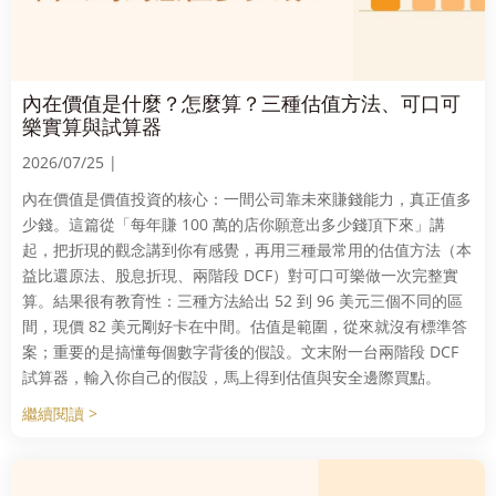
內在價值是什麼？怎麼算？三種估值方法、可口可
樂實算與試算器
2026/07/25 |
內在價值是價值投資的核心：一間公司靠未來賺錢能力，真正值多
少錢。這篇從「每年賺 100 萬的店你願意出多少錢頂下來」講
起，把折現的觀念講到你有感覺，再用三種最常用的估值方法（本
益比還原法、股息折現、兩階段 DCF）對可口可樂做一次完整實
算。結果很有教育性：三種方法給出 52 到 96 美元三個不同的區
間，現價 82 美元剛好卡在中間。估值是範圍，從來就沒有標準答
案；重要的是搞懂每個數字背後的假設。文末附一台兩階段 DCF
試算器，輸入你自己的假設，馬上得到估值與安全邊際買點。
繼續閱讀 >