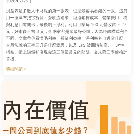
2026/07/25 |
損益表是多數人學財報的第一張表，也是最容易看錯的一張。這篇
用一座瀑布把它拆開：營收流進來，經過銷貨成本、營業費用、稅
與利息四道關卡，最後剩下淨利。可口可樂每 100 元營收留下 27
元，好市多只留 3 元，但兩家都是頂級好公司，因為賺錢模式完全
不同。文章帶你看懂毛利率、營業利益率、淨利率各自透露什麼、
台股常說的三率三升是什麼意思，以及 EPS 被回購墊高、一次性
損益、帳上賺錢卻沒現金這三個最常見的陷阱。文末附三率健檢計
算機。
繼續閱讀 >