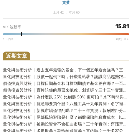
貪婪
上月 42 → 本月 60
15.81
VIX 波動率
10 平靜
劇烈 50＋
近期文章
量化與技術分析 | 過去五年最強的基金，下一個五年還會強嗎？三十三年實測：留在前段和掉到墊底的機率一樣高
量化與技術分析 | 股債一起倒下時，什麼還站著？認識商品趨勢跟蹤這個防禦資產
價值投資與財報 | 目標日期基金和目標到期債券基金差在哪？一百五十四年實測：到期還你的是票面，不是購買力
價值投資與財報 | 賣掉賠錢的股票來抵稅，划算嗎？三十三年實測：財富只多 2.9%，而台灣人這一步用不上
量化與技術分析 | 為什麼跌 25% 比崩盤 50% 更可怕？水下時間與潰瘍指數，風險的另一個量法
量化與技術分析 | 抗通膨要買什麼？八種工具十九年實測：名字裡有抗通膨的那一個，反而測不出反應
量化與技術分析 | 新興市場值得配嗎？二十三年實測：報酬差距分不出勝負，但台灣人多買了一份自己
量化與技術分析 | 尾部風險避險是什麼？崩盤保險的真實成本，以及一個更省事的替代方案
量化與技術分析 | 被動投資會不會扭曲市場？三十年實測：齊漲齊跌是真的，指數基金的責任卻查不出來
量化與技術分析 | 多數股票長期輸給國庫券是真的嗎？一千多家公司實測：輸的只有兩成，真正該怕的是另一件事