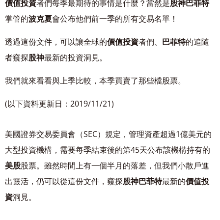
價值投資
者們每季最期待的事情是什麼？當然是
股神巴菲特
掌管的
波克夏
會公布他們前一季的所有交易名單！
透過這份文件，可以讓全球的
價值投資
者們、
巴菲特
的追隨
者窺探
股神
最新的投資洞見。
我們就來看看與上季比較，本季買賣了那些檔股票。
(以下資料更新日：2019/11/21)
美國證券交易委員會（SEC）規定，管理資產超過1億美元的
大型投資機構，需要每季結束後的第45天公布該機構持有的
美股
股票。雖然時間上有一個半月的落差，但我們小散戶進
出靈活，仍可以從這份文件，窺探
股神巴菲特
最新的
價值投
資
洞見。