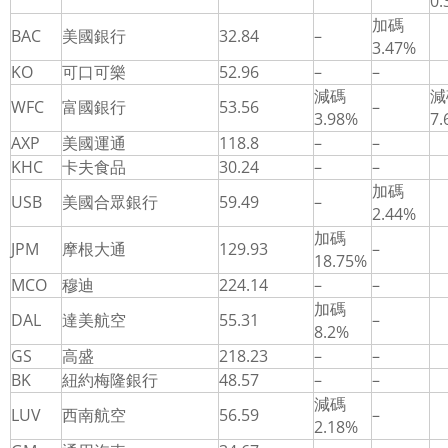
0.
加碼
BAC
美國銀行
32.84
–
3.47%
KO
可口可樂
52.96
–
–
減碼
減
WFC
富國銀行
53.56
–
3.98%
7.
AXP
美國運通
118.8
–
–
KHC
卡夫食品
30.24
–
–
加碼
USB
美國合眾銀行
59.49
–
2.44%
加碼
JPM
摩根大通
129.93
–
18.75%
MCO
穆迪
224.14
–
–
加碼
DAL
達美航空
55.31
–
8.2%
GS
高盛
218.23
–
–
BK
紐約梅隆銀行
48.57
–
–
減碼
LUV
西南航空
56.59
–
2.18%