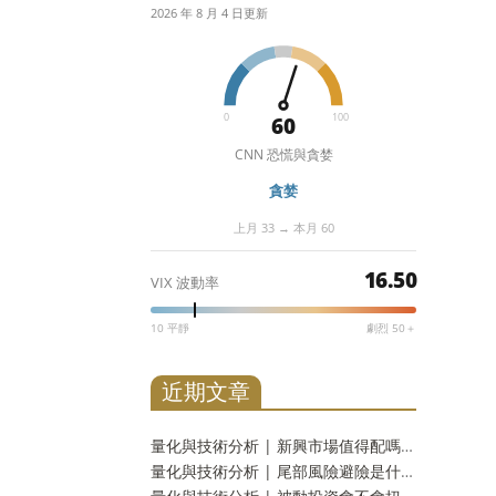
2026 年 8 月 4 日更新
0
100
60
CNN 恐慌與貪婪
貪婪
上月 33 → 本月 60
16.50
VIX 波動率
10 平靜
劇烈 50＋
近期文章
量化與技術分析 | 新興市場值得配嗎？二十三年實測：報酬差距分不出勝負，但台灣人多買了一份自己
量化與技術分析 | 尾部風險避險是什麼？崩盤保險的真實成本，以及一個更省事的替代方案