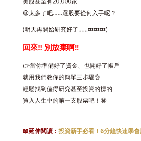
美股甚至有20,000家
😫太多了吧……選股要從何入手呢？
(明天再開始研究好了……💤💤💤)
回來‼ 別放棄啊‼
👉當你準備好了資金、也開好了帳戶
就用我們教你的簡單三步驟👌
輕鬆找到值得研究甚至投資的標的
買入人生中的第一支股票吧！🤩
投資新手必看！6分鐘快速學會
📖
延伸閱讀：