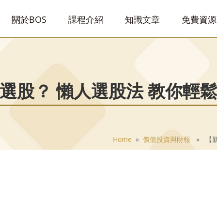
關於BOS
課程介紹
知識文章
免費資源
選股？ 懶人選股法 教你輕
Home
»
價值投資與財報
» 【新