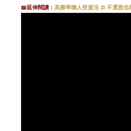
高勝率懶人投資法 ⚖️ 不選股
📖
延伸閱讀：