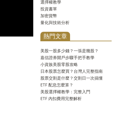
選擇權教學
投資書單
加密貨幣
量化與技術分析
熱門文章
美股一股多少錢？一張是幾股？
嘉信證券開戶步驟手把手教學
小資族美股零股攻略
日本股票怎麼買？台灣人完整指南
股票交割是什麼？交割日一次搞懂
ETF 配息怎麼算？
美股選擇權教學：完整入門
ETF 內扣費用完整解析