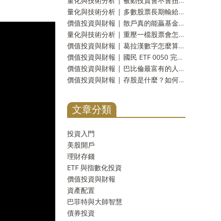
量化與技術分析 | 被動投資會不會扭曲市場？三十年實測：齊漲齊跌是真的，指數基金的責任卻查不出來
量化與技術分析 | 多數股票長期輸給國庫券是真的嗎？一千多家公司實測：輸的只有兩成，真正該怕的是另一件事
價值投資與財報 | 散戶真的能贏基金經理人嗎？《彼得林區選股戰略》重點整理，十壘打實測與被誤解的一句話
量化與技術分析 | 重壓一檔股票會怎樣？四千多次十年實測：分散到五檔，賠錢機率從一成四掉到不到百分之一
價值投資與財報 | 葛拉漢數字怎麼算？淨流動資產撿菸蒂實測：台股剩九檔，美股一檔不剩
價值投資與財報 | 國民 ETF 0050 完整解析：裡面裝了什麼、近十年實測，和 0056、006208 怎麼選
價值投資與財報 | 巴比倫最富有的人在講什麼？把「收入的十分之一存下來」用一百五十四年資料算一次
價值投資與財報 | 存股是什麼？如何存股？新手必學存股策略、選股技巧與風險一次看懂
文章分類
投資入門
美股開戶
理財存錢
ETF 與指數化投資
價值投資與財報
資產配置
巴菲特與大師智慧
債券投資