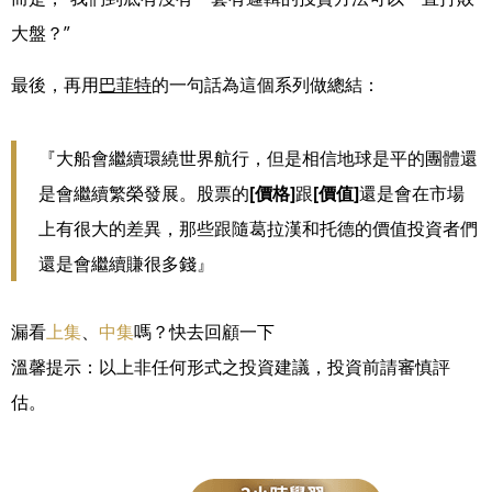
大盤？”
最後，再用
巴菲特
的一句話為這個系列做總結：
『大船會繼續環繞世界航行，但是相信地球是平的團體還
是會繼續繁榮發展。股票的
[價格]
跟
[價值]
還是會在市場
上有很大的差異，那些跟隨葛拉漢和托德的價值投資者們
還是會繼
續賺很多錢』
漏看
上集
、
中集
嗎？快去回顧一下
溫馨提示：以上非任何形式之投資建議，投資前請審慎評
估。