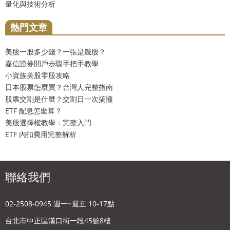
量化與技術分析
熱門文章
美股一股多少錢？一張是幾股？
嘉信證券開戶步驟手把手教學
小資族美股零股攻略
日本股票怎麼買？台灣人完整指南
股票交割是什麼？交割日一次搞懂
ETF 配息怎麼算？
美股選擇權教學：完整入門
ETF 內扣費用完整解析
聯絡我們
02-2508-0945 週一~週五 10-17點
台北市中正區漢口街一段45號8樓