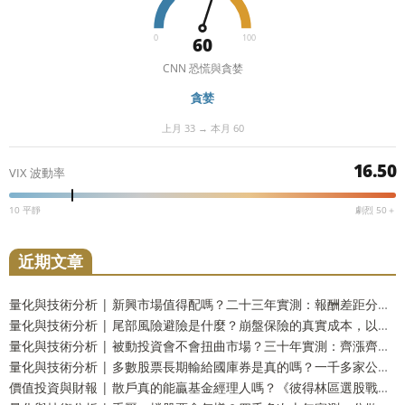
0
100
60
CNN 恐慌與貪婪
貪婪
上月 33 → 本月 60
16.50
VIX 波動率
10 平靜
劇烈 50＋
近期文章
量化與技術分析 | 新興市場值得配嗎？二十三年實測：報酬差距分不出勝負，但台灣人多買了一份自己
量化與技術分析 | 尾部風險避險是什麼？崩盤保險的真實成本，以及一個更省事的替代方案
量化與技術分析 | 被動投資會不會扭曲市場？三十年實測：齊漲齊跌是真的，指數基金的責任卻查不出來
量化與技術分析 | 多數股票長期輸給國庫券是真的嗎？一千多家公司實測：輸的只有兩成，真正該怕的是另一件事
價值投資與財報 | 散戶真的能贏基金經理人嗎？《彼得林區選股戰略》重點整理，十壘打實測與被誤解的一句話