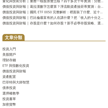
量化與技術分析 | 重壓一檔股票會怎樣？四千多次十年實測：分散到五檔，賠錢機率從一成四掉到不到百分之一
價值投資與財報 | 葛拉漢數字怎麼算？淨流動資產撿菸蒂實測：台股剩九檔，美股一檔不剩
價值投資與財報 | 國民 ETF 0050 完整解析：裡面裝了什麼、近十年實測，和 0056、006208 怎麼選
價值投資與財報 | 巴比倫最富有的人在講什麼？把「收入的十分之一存下來」用一百五十四年資料算一次
價值投資與財報 | 存股是什麼？如何存股？新手必學存股策略、選股技巧與風險一次看懂
文章分類
投資入門
美股開戶
理財存錢
ETF 與指數化投資
價值投資與財報
資產配置
巴菲特與大師智慧
債券投資
選擇權教學
投資書單
加密貨幣