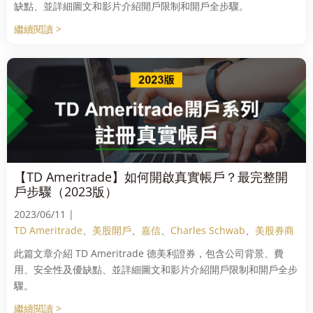
缺點、並詳細圖文和影片介紹開戶限制和開戶全步驟。
繼續閱讀 >
【TD Ameritrade】如何開啟真實帳戶？最完整開
戶步驟（2023版）
2023/06/11 |
TD Ameritrade
、
美股開戶
、
嘉信
、
Charles Schwab
、
美股券商
此篇文章介紹 TD Ameritrade 德美利證券，包含公司背景、費
用、安全性及優缺點、並詳細圖文和影片介紹開戶限制和開戶全步
驟。
繼續閱讀 >