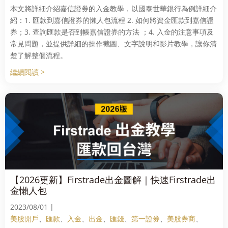
本文將詳細介紹嘉信證券的入金教學，以國泰世華銀行為例詳細介
紹：1. 匯款到嘉信證券的懶人包流程 2. 如何將資金匯款到嘉信證
券；3. 查詢匯款是否到帳嘉信證券的方法 ；4. 入金的注意事項及
常見問題，並提供詳細的操作截圖、文字說明和影片教學，讓你清
楚了解整個流程。
繼續閱讀 >
【2026更新】Firstrade出金圖解｜快速Firstrade出
金懶人包
2023/08/01 |
美股開戶
、
匯款
、
入金
、
出金
、
匯錢
、
第一證券
、
美股券商
、