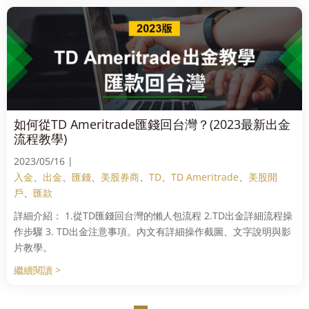
如何從TD Ameritrade匯錢回台灣？(2023最新出金
流程教學)
2023/05/16 |
入金
、
出金
、
匯錢
、
美股券商
、
TD
、
TD Ameritrade
、
美股開
戶
、
匯款
詳細介紹： 1.從TD匯錢回台灣的懶人包流程 2.TD出金詳細流程操
作步驟 3. TD出金注意事項。內文有詳細操作截圖、文字說明與影
片教學。
繼續閱讀 >