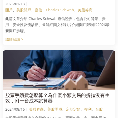
2025/01/13 |
開戶
、
美股開戶
、
嘉信
、
Charles Schwab
、
美股券商
此篇文章介紹 Charles Schwab 嘉信證券，包含公司背景、費
用、安全性及優缺點、並詳細圖文和影片介紹開戶限制和2026最
新開戶步驟。
繼續閱讀 >
股票手續費怎麼算？為什麼小額交易的折扣沒有生
效，附一台成本試算器
2024/08/16 |
美股券商
、
美股零股
、
定期定額
、
複利
、
台股
台股手續費是成交金額的 0.1425%，買賣各收一次，賣出再加