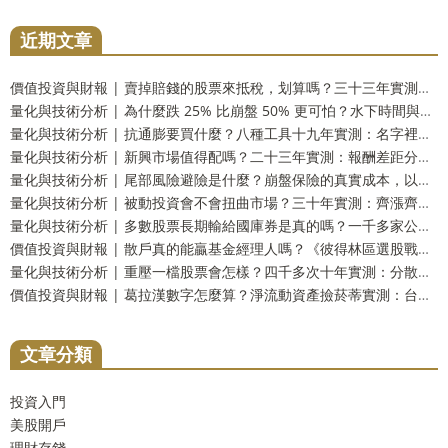
近期文章
價值投資與財報 | 賣掉賠錢的股票來抵稅，划算嗎？三十三年實測：財富只多 2.9%，而台灣人這一步用不上
量化與技術分析 | 為什麼跌 25% 比崩盤 50% 更可怕？水下時間與潰瘍指數，風險的另一個量法
量化與技術分析 | 抗通膨要買什麼？八種工具十九年實測：名字裡有抗通膨的那一個，反而測不出反應
量化與技術分析 | 新興市場值得配嗎？二十三年實測：報酬差距分不出勝負，但台灣人多買了一份自己
量化與技術分析 | 尾部風險避險是什麼？崩盤保險的真實成本，以及一個更省事的替代方案
量化與技術分析 | 被動投資會不會扭曲市場？三十年實測：齊漲齊跌是真的，指數基金的責任卻查不出來
量化與技術分析 | 多數股票長期輸給國庫券是真的嗎？一千多家公司實測：輸的只有兩成，真正該怕的是另一件事
價值投資與財報 | 散戶真的能贏基金經理人嗎？《彼得林區選股戰略》重點整理，十壘打實測與被誤解的一句話
量化與技術分析 | 重壓一檔股票會怎樣？四千多次十年實測：分散到五檔，賠錢機率從一成四掉到不到百分之一
價值投資與財報 | 葛拉漢數字怎麼算？淨流動資產撿菸蒂實測：台股剩九檔，美股一檔不剩
文章分類
投資入門
美股開戶
理財存錢