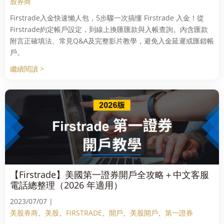
股券商
Firstrade入金快速懶人包，5步驟一次搞懂 Firstrade 入金！從
Firstrade約定帳戶設定，到線上換匯匯款與入帳查詢。內含匯款
附言正確填法、常見Q&A及完整影片教學，避免入金延遲或匯錯帳
戶。
繼續閱讀 >
【Firstrade】美國第一證券開戶全攻略＋中文客服
電話總整理（2026 年適用）
2023/07/07 |
美股券商
、
美股
、
FIRSTRADE
、
開戶
、
美股開戶
、
第一證券