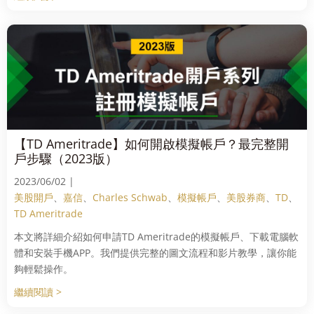
【TD Ameritrade】如何開啟模擬帳戶？最完整開
戶步驟（2023版）
2023/06/02 |
美股開戶
、
嘉信
、
Charles Schwab
、
模擬帳戶
、
美股券商
、
TD
、
TD Ameritrade
本文將詳細介紹如何申請TD Ameritrade的模擬帳戶、下載電腦軟
體和安裝手機APP。我們提供完整的圖文流程和影片教學，讓你能
夠輕鬆操作。
繼續閱讀 >