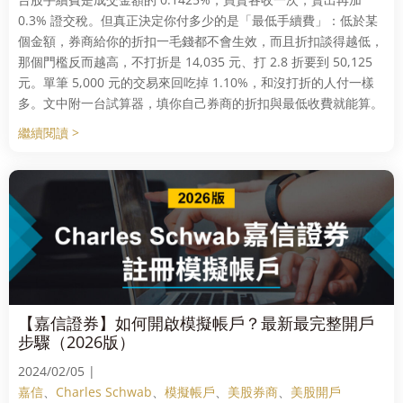
0.3% 證交稅。但真正決定你付多少的是「最低手續費」：低於某
個金額，券商給你的折扣一毛錢都不會生效，而且折扣談得越低，
那個門檻反而越高，不打折是 14,035 元、打 2.8 折要到 50,125
元。單筆 5,000 元的交易來回吃掉 1.10%，和沒打折的人付一樣
多。文中附一台試算器，填你自己券商的折扣與最低收費就能算。
繼續閱讀 >
【嘉信證券】如何開啟模擬帳戶？最新最完整開戶
步驟（2026版）
2024/02/05 |
嘉信
、
Charles Schwab
、
模擬帳戶
、
美股券商
、
美股開戶