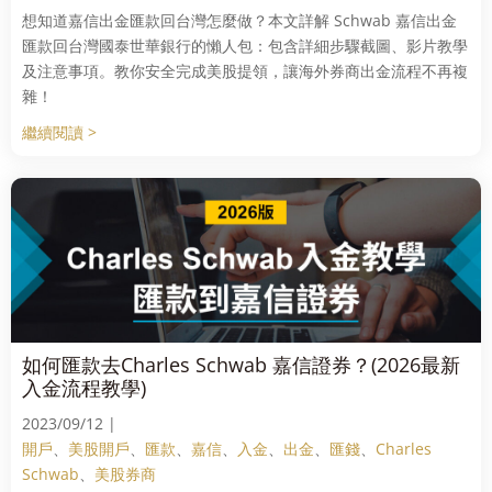
想知道嘉信出金匯款回台灣怎麼做？本文詳解 Schwab 嘉信出金
匯款回台灣國泰世華銀行的懶人包：包含詳細步驟截圖、影片教學
及注意事項。教你安全完成美股提領，讓海外券商出金流程不再複
雜！
繼續閱讀 >
如何匯款去Charles Schwab 嘉信證券？(2026最新
入金流程教學)
2023/09/12 |
開戶
、
美股開戶
、
匯款
、
嘉信
、
入金
、
出金
、
匯錢
、
Charles
Schwab
、
美股券商