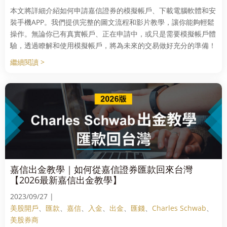
本文將詳細介紹如何申請嘉信證券的模擬帳戶、下載電腦軟體和安
裝手機APP。我們提供完整的圖文流程和影片教學，讓你能夠輕鬆
操作。無論你已有真實帳戶、正在申請中，或只是需要模擬帳戶體
驗，透過瞭解和使用模擬帳戶，將為未來的交易做好充分的準備！
繼續閱讀 >
嘉信出金教學｜如何從嘉信證券匯款回來台灣
【2026最新嘉信出金教學】
2023/09/27 |
美股開戶
、
匯款
、
嘉信
、
入金
、
出金
、
匯錢
、
Charles Schwab
、
美股券商