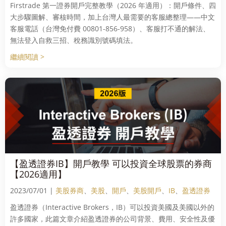
Firstrade 第一證券開戶完整教學（2026 年適用）：開戶條件、四
大步驟圖解、審核時間，加上台灣人最需要的客服總整理——中文
客服電話（台灣免付費 00801-856-958）、客服打不通的解法、
無法登入自救三招、稅務識別號碼填法。
繼續閱讀 >
【盈透證券IB】開戶教學 可以投資全球股票的券商
【2026適用】
2023/07/01 |
美股券商
、
美股
、
開戶
、
美股開戶
、
IB
、
盈透證券
盈透證券（Interactive Brokers，IB）可以投資美國及美國以外的
許多國家，此篇文章介紹盈透證券的公司背景、費用、安全性及優