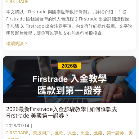
FIRSTRADE
本文將以「Firstrade 與國泰世華銀行為例」，詳細介紹： 1.從
Firstrade 匯錢回台灣的懶人包流程 2.Firstrade 出金詳細流程操
作步驟 3. Firstrade 出金注意事項。內文有詳細操作截圖、文字說
明與影片教學，讓你可以更加安心的進行美股投資。
繼續閱讀 >
2026最新Firstrade入金步驟教學|如何匯款去
Firstrade 美國第一證券？
2023/07/14 |
FIRSTRADE
、
美股開戶
、
匯款
、
入金
、
出金
、
匯錢
、
第一證券
、
美