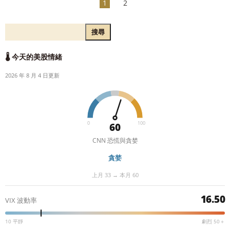
1
2
搜尋
🌡️ 今天的美股情緒
2026 年 8 月 4 日更新
0
100
60
CNN 恐慌與貪婪
貪婪
上月 33 → 本月 60
16.50
VIX 波動率
10 平靜
劇烈 50＋