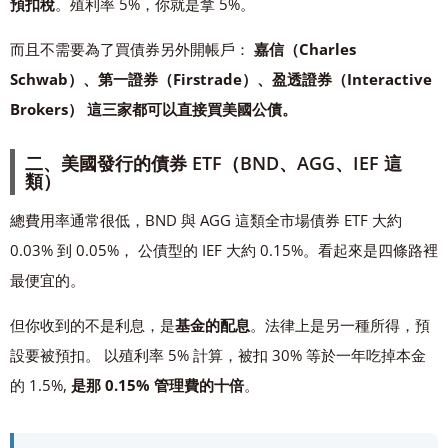
預扣稅
。殖利率 5%，你就是拿 5%。
而且不需要為了買債券另外開帳戶：
嘉信（Charles
Schwab）、第一證券（Firstrade）、盈透證券（Interactive
Brokers） 這三家都可以直接買美國公債。
二、美國發行的債券 ETF（BND、AGG、IEF 這
類）
總費用率通常很低，BND 與 AGG 這類全市場債券 ETF 大約
0.03% 到 0.05%， 公債型的 IEF 大約 0.15%。看起來是四條路裡
最便宜的。
但你收到的不是利息，是
基金的配息
。法律上是另一種所得，預
設要被預扣。 以殖利率 5% 計算，被扣 30% 等於一年吃掉本金
的 1.5%,
是那 0.15% 管理費的十倍
。