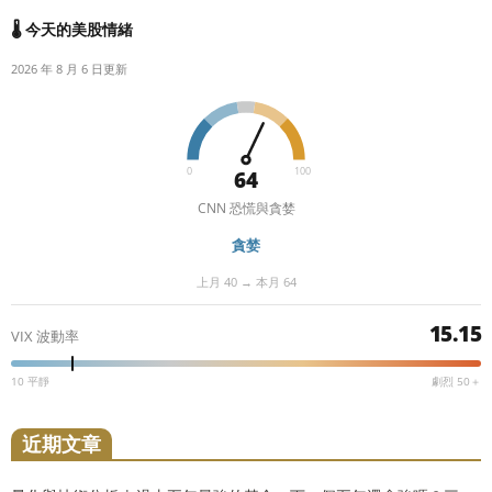
🌡️ 今天的美股情緒
2026 年 8 月 6 日更新
0
100
64
CNN 恐慌與貪婪
貪婪
上月 40 → 本月 64
15.15
VIX 波動率
10 平靜
劇烈 50＋
近期文章