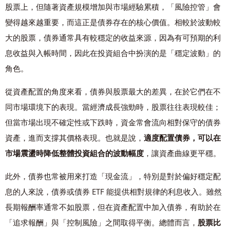
股票上，但隨著資產規模增加與市場經驗累積，「風險控管」會
變得越來越重要，而這正是債券存在的核心價值。相較於波動較
大的股票，債券通常具有較穩定的收益來源，因為有可預期的利
息收益與入帳時間，因此在投資組合中扮演的是「穩定波動」的
角色。
從資產配置的角度來看，債券與股票最大的差異，在於它們在不
同市場環境下的表現。當經濟成長強勁時，股票往往表現較佳；
但當市場出現不確定性或下跌時，資金常會流向相對保守的債券
資產，進而支撐其價格表現。也就是說，
適度配置債券，可以在
市場震盪時降低整體投資組合的波動幅度
，讓資產曲線更平穩。
此外，債券也常被用來打造「現金流」，特別是對於偏好穩定配
息的人來說，債券或債券 ETF 能提供相對規律的利息收入。雖然
長期報酬率通常不如股票，但在資產配置中加入債券，有助於在
「追求報酬」與「控制風險」之間取得平衡。總體而言，
股票比