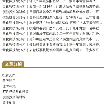
量化與技術分析 | 過去五年最強的基金，下一個五年還會強嗎？三十三年實測：留在前段和掉到墊底的機率一樣高
量化與技術分析 | 股債一起倒下時，什麼還站著？認識商品趨勢跟蹤這個防禦資產
價值投資與財報 | 目標日期基金和目標到期債券基金差在哪？一百五十四年實測：到期還你的是票面，不是購買力
價值投資與財報 | 賣掉賠錢的股票來抵稅，划算嗎？三十三年實測：財富只多 2.9%，而台灣人這一步用不上
量化與技術分析 | 為什麼跌 25% 比崩盤 50% 更可怕？水下時間與潰瘍指數，風險的另一個量法
量化與技術分析 | 抗通膨要買什麼？八種工具十九年實測：名字裡有抗通膨的那一個，反而測不出反應
量化與技術分析 | 新興市場值得配嗎？二十三年實測：報酬差距分不出勝負，但台灣人多買了一份自己
量化與技術分析 | 尾部風險避險是什麼？崩盤保險的真實成本，以及一個更省事的替代方案
量化與技術分析 | 被動投資會不會扭曲市場？三十年實測：齊漲齊跌是真的，指數基金的責任卻查不出來
量化與技術分析 | 多數股票長期輸給國庫券是真的嗎？一千多家公司實測：輸的只有兩成，真正該怕的是另一件事
文章分類
投資入門
美股開戶
理財存錢
ETF 與指數化投資
價值投資與財報
資產配置