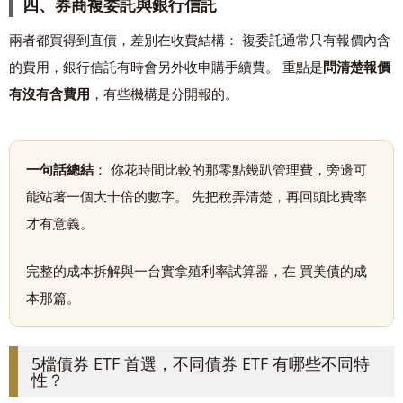
四、券商複委託與銀行信託
兩者都買得到直債，差別在收費結構： 複委託通常只有報價內含
的費用，銀行信託有時會另外收申購手續費。 重點是
問清楚報價
有沒有含費用
，有些機構是分開報的。
一句話總結
： 你花時間比較的那零點幾趴管理費，旁邊可
能站著一個大十倍的數字。 先把稅弄清楚，再回頭比費率
才有意義。
完整的成本拆解與一台實拿殖利率試算器，在
買美債的成
本那篇
。
5檔債券 ETF 首選，不同債券 ETF 有哪些不同特
性？