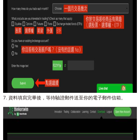
7. 資料填寫完畢後，等待驗證郵件送至你的電子郵件信箱。