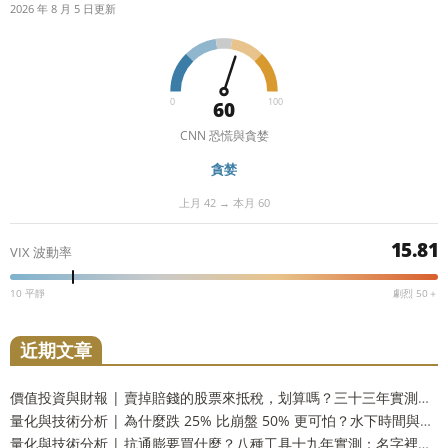
2026 年 8 月 5 日更新
0
100
60
CNN 恐慌與貪婪
貪婪
上月 42 → 本月 60
15.81
VIX 波動率
10 平靜
劇烈 50＋
近期文章
價值投資與財報 | 賣掉賠錢的股票來抵稅，划算嗎？三十三年實測：財富只多 2.9%，而台灣人這一步用不上
量化與技術分析 | 為什麼跌 25% 比崩盤 50% 更可怕？水下時間與潰瘍指數，風險的另一個量法
量化與技術分析 | 抗通膨要買什麼？八種工具十九年實測：名字裡有抗通膨的那一個，反而測不出反應