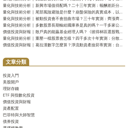
量化與技術分析 | 新興市場值得配嗎？二十三年實測：報酬差距分不出勝負，但台灣人多買了一份自己
量化與技術分析 | 尾部風險避險是什麼？崩盤保險的真實成本，以及一個更省事的替代方案
量化與技術分析 | 被動投資會不會扭曲市場？三十年實測：齊漲齊跌是真的，指數基金的責任卻查不出來
量化與技術分析 | 多數股票長期輸給國庫券是真的嗎？一千多家公司實測：輸的只有兩成，真正該怕的是另一件事
價值投資與財報 | 散戶真的能贏基金經理人嗎？《彼得林區選股戰略》重點整理，十壘打實測與被誤解的一句話
量化與技術分析 | 重壓一檔股票會怎樣？四千多次十年實測：分散到五檔，賠錢機率從一成四掉到不到百分之一
價值投資與財報 | 葛拉漢數字怎麼算？淨流動資產撿菸蒂實測：台股剩九檔，美股一檔不剩
文章分類
投資入門
美股開戶
理財存錢
ETF 與指數化投資
價值投資與財報
資產配置
巴菲特與大師智慧
債券投資
選擇權教學