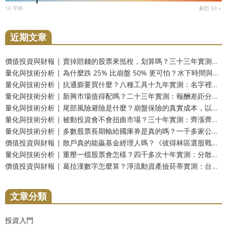
10 平靜
劇烈 50＋
近期文章
價值投資與財報 | 賣掉賠錢的股票來抵稅，划算嗎？三十三年實測：財富只多 2.9%，而台灣人這一步用不上
量化與技術分析 | 為什麼跌 25% 比崩盤 50% 更可怕？水下時間與潰瘍指數，風險的另一個量法
量化與技術分析 | 抗通膨要買什麼？八種工具十九年實測：名字裡有抗通膨的那一個，反而測不出反應
量化與技術分析 | 新興市場值得配嗎？二十三年實測：報酬差距分不出勝負，但台灣人多買了一份自己
量化與技術分析 | 尾部風險避險是什麼？崩盤保險的真實成本，以及一個更省事的替代方案
量化與技術分析 | 被動投資會不會扭曲市場？三十年實測：齊漲齊跌是真的，指數基金的責任卻查不出來
量化與技術分析 | 多數股票長期輸給國庫券是真的嗎？一千多家公司實測：輸的只有兩成，真正該怕的是另一件事
價值投資與財報 | 散戶真的能贏基金經理人嗎？《彼得林區選股戰略》重點整理，十壘打實測與被誤解的一句話
量化與技術分析 | 重壓一檔股票會怎樣？四千多次十年實測：分散到五檔，賠錢機率從一成四掉到不到百分之一
價值投資與財報 | 葛拉漢數字怎麼算？淨流動資產撿菸蒂實測：台股剩九檔，美股一檔不剩
文章分類
投資入門