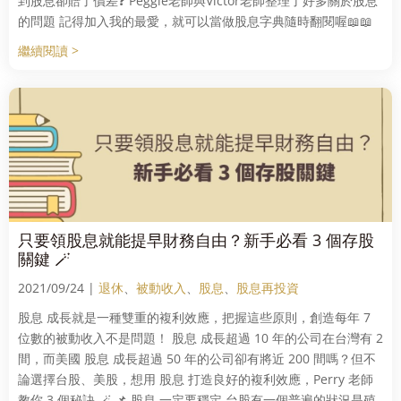
到股息卻賠了價差❓ Peggie老師與Victor老師整理了好多關於股息
的問題 記得加入我的最愛，就可以當做股息字典隨時翻閱喔📖📖
繼續閱讀 >
只要領股息就能提早財務自由？新手必看 3 個存股
關鍵 🪄
2021/09/24 |
退休
、
被動收入
、
股息
、
股息再投資
股息 成長就是一種雙重的複利效應，把握這些原則，創造每年 7
位數的被動收入不是問題！ 股息 成長超過 10 年的公司在台灣有 2
間，而美國 股息 成長超過 50 年的公司卻有將近 200 間嗎？但不
論選擇台股、美股，想用 股息 打造良好的複利效應，Perry 老師
教你 3 個秘訣 🪄 📌 股息 一定要穩定 台股有一個普遍的狀況是殖