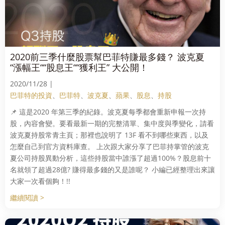
2020前三季什麼股票幫巴菲特賺最多錢？ 波克夏
“漲幅王““股息王““獲利王” 大公開！
2020/11/28 |
巴菲特的投資
、
巴菲特
、
波克夏
、
蘋果
、
股息
、
持股
📌 這是2020 年第三季的紀錄。波克夏每季都會重新申報一次持
股，內容會變。要看最新一期的完整清單、集中度與季變化，請看
波克夏持股常青主頁；那裡也說明了 13F 看不到哪些東西，以及
怎麼自己到官方資料庫查。 上次跟大家分享了巴菲持掌管的波克
夏公司持股異動分析，這些持股當中誰漲了超過100%？股息前十
名就領了超過28億? 賺得最多錢的又是誰呢？ 小編已經整理出來讓
大家一次看個夠！!!
繼續閱讀 >