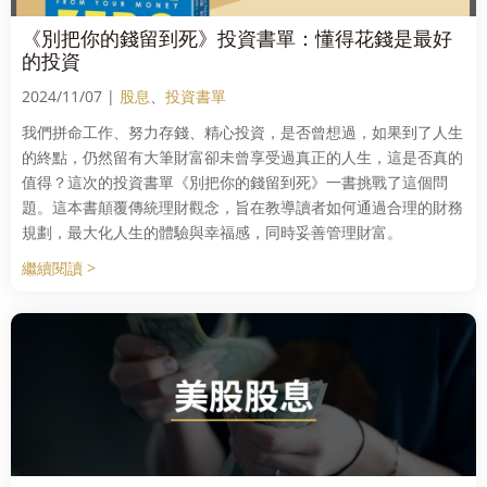
《別把你的錢留到死》投資書單：懂得花錢是最好
的投資
2024/11/07 |
股息
、
投資書單
我們拼命工作、努力存錢、精心投資，是否曾想過，如果到了人生
的終點，仍然留有大筆財富卻未曾享受過真正的人生，這是否真的
值得？這次的投資書單《別把你的錢留到死》一書挑戰了這個問
題。這本書顛覆傳統理財觀念，旨在教導讀者如何通過合理的財務
規劃，最大化人生的體驗與幸福感，同時妥善管理財富。
繼續閱讀 >