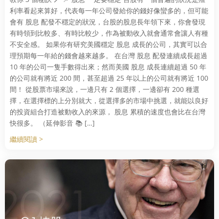
利率看起來算好，代表每一年公司發給你的錢好像蠻多的，但可能
會有 股息 配發不穩定的狀況，台股的股息長年領下來，你會發現
有時領到比較多、有時比較少，作為被動收入就會通常會讓人有種
不安全感。 如果你有研究美國穩定 股息 成長的公司，其實可以合
理預期每一年給的錢會越來越多。 在台灣 股息 配發連續成長超過
10 年的公司一隻手數得出來；然而美國 股息 成長連續超過 50 年
的公司就有將近 200 間，甚至超過 25 年以上的公司就有將近 100
間！ 從股票市場來說，一邊只有 2 個選擇，一邊卻有 200 種選
擇，在選擇標的上分別就大，從選擇多的市場中挑選，就能以良好
的投資組合打造被動收入的來源， 股息 累積的速度也會比在台灣
快很多。 （延伸影音 📚 […]
繼續閱讀 >