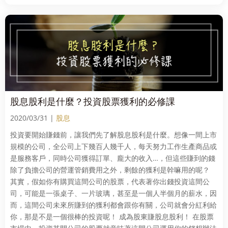
股息股利是什麼？投資股票獲利的必修課
2020/03/31 |
股息
投資要開始賺錢前，讓我們先了解股息股利是什麼。想像一間上市
規模的公司，全公司上下幾百人幾千人，每天努力工作生產商品或
是服務客戶，同時公司獲得訂單、龐大的收入…，但這些賺到的錢
除了負擔公司的營運管銷費用之外，剩餘的獲利是幹嘛用的呢？
其實，假如你有購買這間公司的股票，代表著你出錢投資這間公
司，可能是一張桌子、一片玻璃，甚至是一個人半個月的薪水，因
而，這間公司未來所賺到的獲利都會跟你有關，公司就會分紅利給
你，那是不是一個很棒的投資呢！ 成為股東賺股息股利！ 在股票