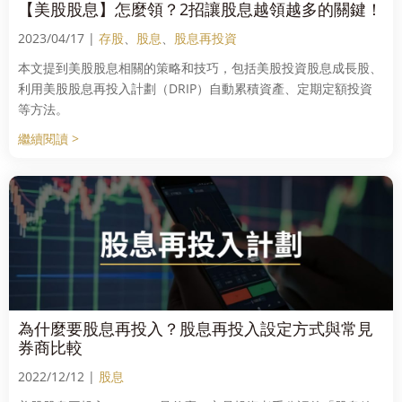
【美股股息】怎麼領？2招讓股息越領越多的關鍵！
2023/04/17 |
存股
、
股息
、
股息再投資
本文提到美股股息相關的策略和技巧，包括美股投資股息成長股、
利用美股股息再投入計劃（DRIP）自動累積資產、定期定額投資
等方法。
繼續閱讀 >
為什麼要股息再投入？股息再投入設定方式與常見
券商比較
2022/12/12 |
股息