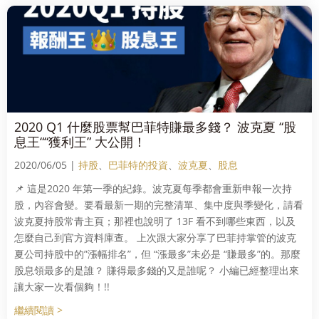
2020 Q1 什麼股票幫巴菲特賺最多錢？ 波克夏 “股
息王““獲利王” 大公開！
2020/06/05 |
持股
、
巴菲特的投資
、
波克夏
、
股息
📌 這是2020 年第一季的紀錄。波克夏每季都會重新申報一次持
股，內容會變。要看最新一期的完整清單、集中度與季變化，請看
波克夏持股常青主頁；那裡也說明了 13F 看不到哪些東西，以及
怎麼自己到官方資料庫查。 上次跟大家分享了巴菲持掌管的波克
夏公司持股中的”漲幅排名”，但 “漲最多”未必是 “賺最多”的。那麼
股息領最多的是誰？ 賺得最多錢的又是誰呢？ 小編已經整理出來
讓大家一次看個夠！!!
繼續閱讀 >