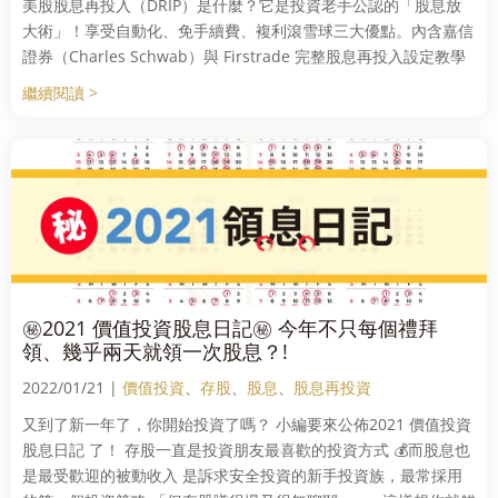
美股股息再投入（DRIP）是什麼？它是投資老手公認的「股息放
大術」！享受自動化、免手續費、複利滾雪球三大優點。內含嘉信
證券（Charles Schwab）與 Firstrade 完整股息再投入設定教學
繼續閱讀 >
㊙2021 價值投資股息日記㊙ 今年不只每個禮拜
領、幾乎兩天就領一次股息？!
2022/01/21 |
價值投資
、
存股
、
股息
、
股息再投資
又到了新一年了，你開始投資了嗎？ 小編要來公佈2021 價值投資
股息日記 了！ 存股一直是投資朋友最喜歡的投資方式 💰而股息也
是最受歡迎的被動收入 是訴求安全投資的新手投資族，最常採用