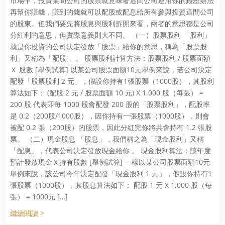
市場中，投資某間公司的股票就意味著這間公司運用你的錢想辦法
再幫你賺錢，賺到的錢就可以配股或配息給所有參與投資這間公司
的股東。但我們要先將股息與股利拆開來看，兩者的意思都是公司
分紅利的意思，但實際意義則大不同。 （一）股票股利 「股利」
就是你投資的公司決定發放「股票」給你的意思，稱為「股票股
利」又稱為「配股」 。 股票股利計算方法：股票股利 / 股票面額
Ｘ 股數 [舉例試算] 以某公司股票面額10元舉例來說，若公司決定
配發「股票股利 2 元」，假設你持有1張股票（1000股），其股利
算法如下： (配股 2 元 / 股票面額 10 元) X 1,000 股（每張） =
200 股 代表即每 1000 股會配發 200 股的「股票股利」，配股率
是 0.2（200股/1000股），因你持有一張股票（1000股），則會
被配 0.2 張（200股）的股票，因此分紅完你將共會持有 1.2 張股
票。 （二）現金股息 「股息」，我們稱之為「現金股利」又稱
「配息」，代表公司決定發放現金給你 。 現金股利算法：該年度
預計發放現金Ｘ持有股數 [舉例試算] 一樣以某公司股票面額10元
舉例來說，該公司今年決定配發「現金股利 1 元」，假設你持有1
張股票（1000股），其股息算法如下： 配股 1 元 X 1,000 股（每
張） = 1000元 […]
繼續閱讀 >