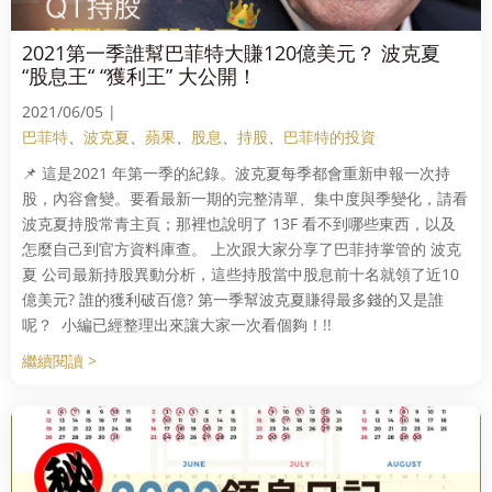
2021第一季誰幫巴菲特大賺120億美元？ 波克夏
“股息王“ “獲利王” 大公開！
2021/06/05 |
巴菲特
、
波克夏
、
蘋果
、
股息
、
持股
、
巴菲特的投資
📌 這是2021 年第一季的紀錄。波克夏每季都會重新申報一次持
股，內容會變。要看最新一期的完整清單、集中度與季變化，請看
波克夏持股常青主頁；那裡也說明了 13F 看不到哪些東西，以及
怎麼自己到官方資料庫查。 上次跟大家分享了巴菲持掌管的 波克
夏 公司最新持股異動分析，這些持股當中股息前十名就領了近10
億美元? 誰的獲利破百億? 第一季幫波克夏賺得最多錢的又是誰
呢？ 小編已經整理出來讓大家一次看個夠！!!
繼續閱讀 >