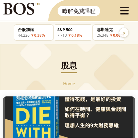
瞭解免費課程
台股加權
S&P 500
那斯達克
›
44,226
▼0.38%
7,710
▼0.18%
26,348
▼0.06%
股息
Home