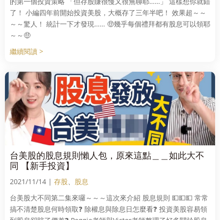
的第一個投資策略 「但存股賺很慢又很無聊耶……」 這樣想你就錯
了！ 小編四年前開始投資美股，大概存了三年半吧！ 效果超～～
～～驚人！ 統計一下才發現…… 🤑幾乎每個禮拜都有股息可以領耶
～～🤑
繼續閱讀 >
台美股的股息規則懶人包，原來這點＿＿如此大不
同 【新手投資】
2021/11/14 |
存股
、
股息
台美股大不同第二集來囉～～～這次來介紹 股息規則 💵💵💵 常常
搞不清楚股息何時領取❓ 除權息與除息日怎麼看❓ 投資美股容易領