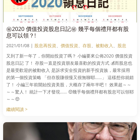
㊙2020 價值投資股息日記㊙ 幾乎每個禮拜都有股
息可以領？!
2021/01/08 |
股息再投資
、
價值投資
、
存股
、
被動收入
、
股息
又到了新一年了，你開始投資了嗎？ 小編要來公佈2020 價值投資
股息日記 了！ 存股一直是投資朋友最喜歡的投資方式 💰而股息也
是最受歡迎的被動收入 是訴求安全投資的新手投資族，最常採用
的第一個投資策略 「但存股賺很慢又很無聊耶……」 這樣想你就錯
了！ 小編三年前開始投資美股，大概存了兩年半吧！ 效果超～～
～～驚人！ 統計一下才發現…… 🤑幾乎每個禮拜都有股息可以領耶
～～🤑
繼續閱讀 >