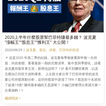
2020上半年什麼股票幫巴菲特賺最多錢？ 波克夏
“漲幅王““股息王““獲利王” 大公開！
2020/08/29 |
波克夏
、
股息
、
持股
、
巴菲特的投資
📌 這是2020 年第二季的紀錄。波克夏每季都會重新申報一次持
股，內容會變。要看最新一期的完整清單、集中度與季變化，請看
波克夏持股常青主頁；那裡也說明了 13F 看不到哪些東西，以及
怎麼自己到官方資料庫查。 上次跟大家分享了巴菲持掌管的波克
夏公司持股異動分析，這些持股當中誰漲了78%？股息前十名就領
了超過19億? 賺得最多錢的又是誰呢？ 小編已經整理出來讓大家一
次看個夠！!!
繼續閱讀 >