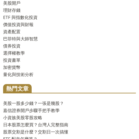
美股開戶
理財存錢
ETF 與指數化投資
價值投資與財報
資產配置
巴菲特與大師智慧
債券投資
選擇權教學
投資書單
加密貨幣
量化與技術分析
熱門文章
美股一股多少錢？一張是幾股？
嘉信證券開戶步驟手把手教學
小資族美股零股攻略
日本股票怎麼買？台灣人完整指南
股票交割是什麼？交割日一次搞懂
ETF 配息怎麼算？