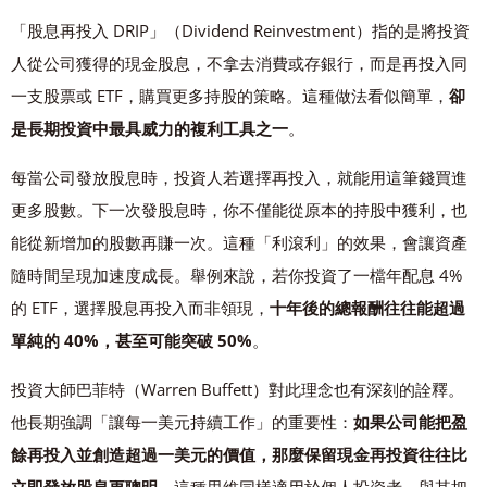
「股息再投入 DRIP」（Dividend Reinvestment）指的是將投資
人從公司獲得的現金股息，不拿去消費或存銀行，而是再投入同
一支股票或 ETF，購買更多持股的策略。這種做法看似簡單，
卻
是長期投資中最具威力的複利工具之一
。
每當公司發放股息時，投資人若選擇再投入，就能用這筆錢買進
更多股數。下一次發股息時，你不僅能從原本的持股中獲利，也
能從新增加的股數再賺一次。這種「利滾利」的效果，會讓資產
隨時間呈現加速度成長。舉例來說，若你投資了一檔年配息 4%
的 ETF，選擇股息再投入而非領現，
十年後的總報酬往往能超過
單純的 40%，甚至可能突破 50%
。
投資大師巴菲特（Warren Buffett）對此理念也有深刻的詮釋。
他長期強調「讓每一美元持續工作」的重要性：
如果公司能把盈
餘再投入並創造超過一美元的價值，那麼保留現金再投資往往比