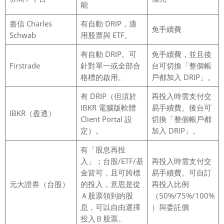
能
嘉信 Charles
有自動 DRIP，適
免手續費
Schwab
用股票與 ETF。
有自動 DRIP。可
免手續費，並且後
Firstrade
針對單一或全部合
台可切換「整個帳
格標的啟用。
戶都加入 DRIP」。
有 DRIP（但須於
再投入時需支付交
IBKR 電腦版軟體
易手續費。後台可
IBKR（盈透）
Client Portal 設
切換「整個帳戶都
定）。
加入 DRIP」。
有「股息再投
入」；台股/ETF/基
再投入時需支付交
金皆可，且可跨標
易手續費。可自訂
元大證券（台股）
的投入，意思是從
再投入比例
Ａ股票領到的股
（50%/75%/100%
息，可以自由選擇
）與委託價
投入Ｂ股票。