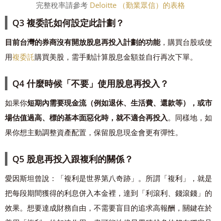
完整稅率請參考
Deloitte （勤業眾信）的表格
Q3 複委託如何設定此計劃？
目前台灣的券商沒有開放股息再投入計劃的功能
，購買台股或使
用
複委託
購買美股，需手動計算股息金額並自行再次下單。
Q4 什麼時候「不要」使用股息再投入？
如果你
短期內需要現金流（例如退休、生活費、還款等），或市
場估值過高、標的基本面惡化時，就不適合再投入
。同樣地，如
果你想主動調整資產配置，保留股息現金會更有彈性。
Q5 股息再投入跟複利的關係？
愛因斯坦曾說：「複利是世界第八奇跡」。所謂「複利」，就是
把每段期間獲得的利息併入本金裡，達到「利滾利、錢滾錢」的
效果。想要達成財務自由，不需要盲目的追求高報酬，關鍵在於