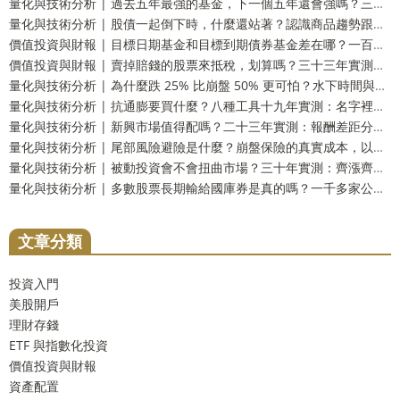
量化與技術分析 | 過去五年最強的基金，下一個五年還會強嗎？三十三年實測：留在前段和掉到墊底的機率一樣高
量化與技術分析 | 股債一起倒下時，什麼還站著？認識商品趨勢跟蹤這個防禦資產
價值投資與財報 | 目標日期基金和目標到期債券基金差在哪？一百五十四年實測：到期還你的是票面，不是購買力
價值投資與財報 | 賣掉賠錢的股票來抵稅，划算嗎？三十三年實測：財富只多 2.9%，而台灣人這一步用不上
量化與技術分析 | 為什麼跌 25% 比崩盤 50% 更可怕？水下時間與潰瘍指數，風險的另一個量法
量化與技術分析 | 抗通膨要買什麼？八種工具十九年實測：名字裡有抗通膨的那一個，反而測不出反應
量化與技術分析 | 新興市場值得配嗎？二十三年實測：報酬差距分不出勝負，但台灣人多買了一份自己
量化與技術分析 | 尾部風險避險是什麼？崩盤保險的真實成本，以及一個更省事的替代方案
量化與技術分析 | 被動投資會不會扭曲市場？三十年實測：齊漲齊跌是真的，指數基金的責任卻查不出來
量化與技術分析 | 多數股票長期輸給國庫券是真的嗎？一千多家公司實測：輸的只有兩成，真正該怕的是另一件事
文章分類
投資入門
美股開戶
理財存錢
ETF 與指數化投資
價值投資與財報
資產配置