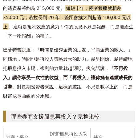
的總資產將約為 215,000 元。
短短十年，兩者報酬就相差
35,000 元；若拉長到 20 年，差距會擴大到超過 100,000 元以
上
。這就是複利效應的魔力！你的股息不只是報酬，而是能產生
「下一輪報酬」的種子。
巴菲特曾說過：「時間是優秀企業的朋友，平庸企業的敵人。」
同樣地，時間也是再投入策略最大的助力。越早開始、越持續地
把股息投入市場，複利的力量就越明顯。換句話說，
「不再投
入」讓你享受一次性的收益，而「再投入」讓你擁有連續成長的
引擎
。對長期投資者來說，這樣的差距，不只是數字上的，而是
財富成長曲線的分水嶺。
哪些券商支援股息再投入？完整比較
DRIP股息再投入功
券商 / 平台
補充