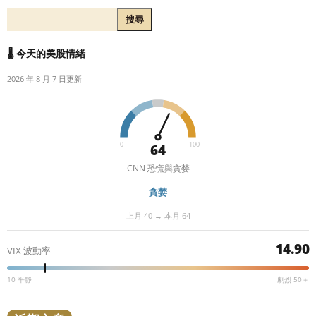
搜尋
🌡️ 今天的美股情緒
2026 年 8 月 7 日更新
0
100
64
CNN 恐慌與貪婪
貪婪
上月 40 → 本月 64
14.90
VIX 波動率
10 平靜
劇烈 50＋