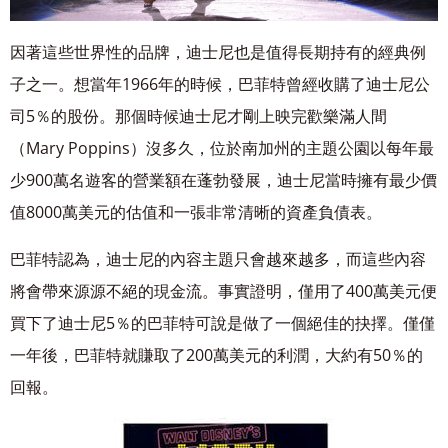
因著這些世界性的品牌，迪士尼也是值得長期持有的經典例
子之一。想當年1966年的時候，
巴菲特曾經收購了迪士尼公
司5％的股份。
那個時候迪士尼才剛上映完歡樂滿人間
（Mary
Poppins）沒多久，位於南加州的主題公園以每年最
少900萬名遊客的營業額在蓬勃發展，迪
士尼當時擁有最少價
值8000萬美元的估值和一張非常清晰的資產負債表。
巴菲特認為，迪士
尼的內容主題只會越來越多，而這些內容
將會帶來源源不絕的現金流。事實證明，僅用了400
萬美元便
買下了迪士尼5％的巴菲特可說是做了一個絕佳的抉擇。僅僅
一年後，巴菲特就賺取
了200萬美元的利潤，大約有50％的
回報。