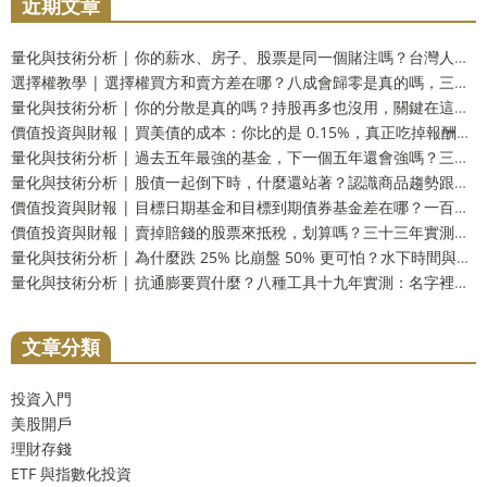
近期文章
量化與技術分析 | 你的薪水、房子、股票是同一個賭注嗎？台灣人最容易忽略的三重曝險
選擇權教學 | 選擇權買方和賣方差在哪？八成會歸零是真的嗎，三十三年實測兩邊的勝率與代價
量化與技術分析 | 你的分散是真的嗎？持股再多也沒用，關鍵在這個被忽略的數字
價值投資與財報 | 買美債的成本：你比的是 0.15%，真正吃掉報酬的可能是那 1.5%
量化與技術分析 | 過去五年最強的基金，下一個五年還會強嗎？三十三年實測：留在前段和掉到墊底的機率一樣高
量化與技術分析 | 股債一起倒下時，什麼還站著？認識商品趨勢跟蹤這個防禦資產
價值投資與財報 | 目標日期基金和目標到期債券基金差在哪？一百五十四年實測：到期還你的是票面，不是購買力
價值投資與財報 | 賣掉賠錢的股票來抵稅，划算嗎？三十三年實測：財富只多 2.9%，而台灣人這一步用不上
量化與技術分析 | 為什麼跌 25% 比崩盤 50% 更可怕？水下時間與潰瘍指數，風險的另一個量法
量化與技術分析 | 抗通膨要買什麼？八種工具十九年實測：名字裡有抗通膨的那一個，反而測不出反應
文章分類
投資入門
美股開戶
理財存錢
ETF 與指數化投資