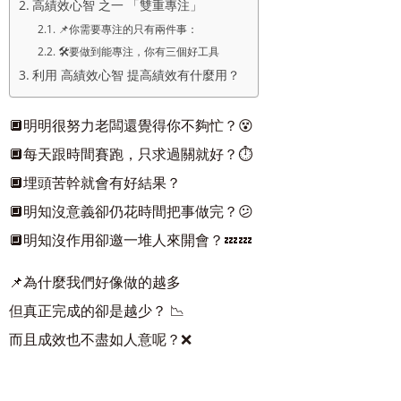
高績效心智 之一 「雙重專注」
📌你需要專注的只有兩件事：
🛠要做到能專注，你有三個好工具
利用 高績效心智 提高績效有什麼用？
🔲明明很努力老闆還覺得你不夠忙？😵
🔲每天跟時間賽跑，只求過關就好？⏱
🔲埋頭苦幹就會有好結果？
🔲明知沒意義卻仍花時間把事做完？😕
🔲明知沒作用卻邀一堆人來開會？💤💤
📌為什麼我們好像做的越多
但真正完成的卻是越少？ 📉
而且成效也不盡如人意呢？❌