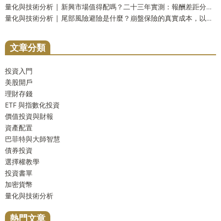
量化與技術分析 | 新興市場值得配嗎？二十三年實測：報酬差距分不出勝負，但台灣人多買了一份自己
量化與技術分析 | 尾部風險避險是什麼？崩盤保險的真實成本，以及一個更省事的替代方案
文章分類
投資入門
美股開戶
理財存錢
ETF 與指數化投資
價值投資與財報
資產配置
巴菲特與大師智慧
債券投資
選擇權教學
投資書單
加密貨幣
量化與技術分析
熱門文章