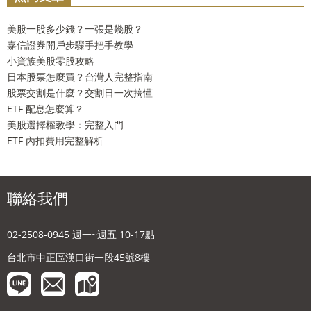
美股一股多少錢？一張是幾股？
嘉信證券開戶步驟手把手教學
小資族美股零股攻略
日本股票怎麼買？台灣人完整指南
股票交割是什麼？交割日一次搞懂
ETF 配息怎麼算？
美股選擇權教學：完整入門
ETF 內扣費用完整解析
聯絡我們
02-2508-0945 週一~週五 10-17點
台北市中正區漢口街一段45號8樓