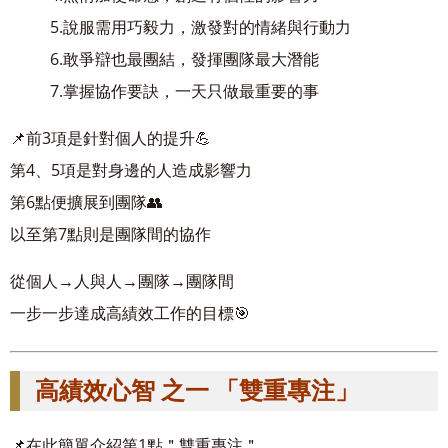
5.說服需用巧毅力，激發對的情緒與行動力
6.敢爭辯也最團結，發揮團隊最大潛能
7.掌握協作要訣，一天只做最重要的事
📌前3項是針對個人的提升💪
第4、5項是對身邊的人造成影響力
第6點便擴展到團隊👥
以至第7點則是團隊間的協作
從個人→人與人→團隊→團隊間
一步一步達成高績效工作的目標🎯
高績效心智 之一 「
雙重專注」
📌在此簡單介紹第1點＂雙重專注＂