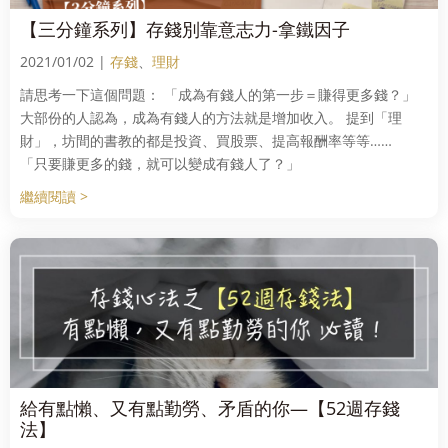
【三分鐘系列】存錢別靠意志力-拿鐵因子
2021/01/02 |
存錢
、
理財
請思考一下這個問題： 「成為有錢人的第一步＝賺得更多錢？」
大部份的人認為，成為有錢人的方法就是增加收入。 提到「理
財」，坊間的書教的都是投資、買股票、提高報酬率等等……
「只要賺更多的錢，就可以變成有錢人了？」
繼續閱讀 >
給有點懶、又有點勤勞、矛盾的你—【52週存錢
法】