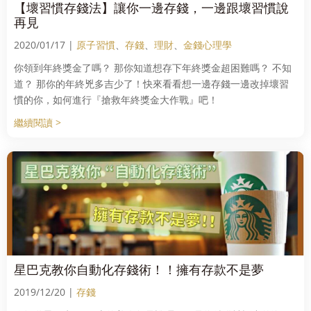
【壞習慣存錢法】讓你一邊存錢，一邊跟壞習慣說
再見
2020/01/17 |
原子習慣
、
存錢
、
理財
、
金錢心理學
你領到年終獎金了嗎？ 那你知道想存下年終獎金超困難嗎？ 不知
道？ 那你的年終兇多吉少了！快來看看想一邊存錢一邊改掉壞習
慣的你，如何進行『搶救年終獎金大作戰』吧！
繼續閱讀 >
星巴克教你自動化存錢術！！擁有存款不是夢
2019/12/20 |
存錢