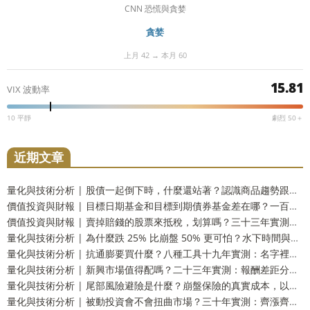
CNN 恐慌與貪婪
貪婪
上月 42 → 本月 60
15.81
VIX 波動率
10 平靜
劇烈 50＋
近期文章
量化與技術分析 | 股債一起倒下時，什麼還站著？認識商品趨勢跟蹤這個防禦資產
價值投資與財報 | 目標日期基金和目標到期債券基金差在哪？一百五十四年實測：到期還你的是票面，不是購買力
價值投資與財報 | 賣掉賠錢的股票來抵稅，划算嗎？三十三年實測：財富只多 2.9%，而台灣人這一步用不上
量化與技術分析 | 為什麼跌 25% 比崩盤 50% 更可怕？水下時間與潰瘍指數，風險的另一個量法
量化與技術分析 | 抗通膨要買什麼？八種工具十九年實測：名字裡有抗通膨的那一個，反而測不出反應
量化與技術分析 | 新興市場值得配嗎？二十三年實測：報酬差距分不出勝負，但台灣人多買了一份自己
量化與技術分析 | 尾部風險避險是什麼？崩盤保險的真實成本，以及一個更省事的替代方案
量化與技術分析 | 被動投資會不會扭曲市場？三十年實測：齊漲齊跌是真的，指數基金的責任卻查不出來