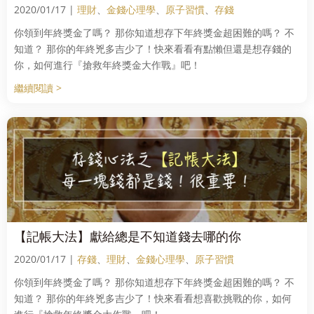
2020/01/17 |
理財
、
金錢心理學
、
原子習慣
、
存錢
你領到年終獎金了嗎？ 那你知道想存下年終獎金超困難的嗎？ 不
知道？ 那你的年終兇多吉少了！快來看看有點懶但還是想存錢的
你，如何進行『搶救年終獎金大作戰』吧！
繼續閱讀 >
【記帳大法】獻給總是不知道錢去哪的你
2020/01/17 |
存錢
、
理財
、
金錢心理學
、
原子習慣
你領到年終獎金了嗎？ 那你知道想存下年終獎金超困難的嗎？ 不
知道？ 那你的年終兇多吉少了！快來看看想喜歡挑戰的你，如何