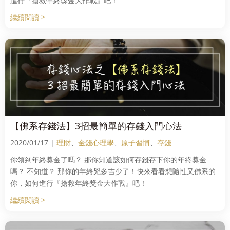
進行『搶救年終獎金大作戰』吧！
繼續閱讀 >
【佛系存錢法】3招最簡單的存錢入門心法
2020/01/17 |
理財
、
金錢心理學
、
原子習慣
、
存錢
你領到年終獎金了嗎？ 那你知道該如何存錢存下你的年終獎金
嗎？ 不知道？ 那你的年終兇多吉少了！快來看看想隨性又佛系的
你，如何進行『搶救年終獎金大作戰』吧！
繼續閱讀 >