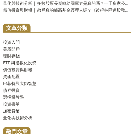
量化與技術分析 | 多數股票長期輸給國庫券是真的嗎？一千多家公司實測：輸的只有兩成，真正該怕的是另一件事
價值投資與財報 | 散戶真的能贏基金經理人嗎？《彼得林區選股戰略》重點整理，十壘打實測與被誤解的一句話
文章分類
投資入門
美股開戶
理財存錢
ETF 與指數化投資
價值投資與財報
資產配置
巴菲特與大師智慧
債券投資
選擇權教學
投資書單
加密貨幣
量化與技術分析
熱門文章