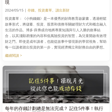
現
2024/05/15 |
存錢
、
投資書單
、
讀出新財
投資書單：《小狗錢錢》是一本優秀的財商教育啟蒙書，透過輕鬆
故事形式，將儲蓄、投資、股票和債務等關鍵理財方式和概念融入
生活的作品。博多·薛弗成功地將專業知識與引人入勝的敘事結
合，以其淺顯易懂的內容和低風險投資的智慧，為兒童開啟有效理
財之門。即使是成年讀者，也能從故事中發現新的學習視角，幫助
每一位讀者踏出投資的第一步，實現經濟獨立和財務自由的夢想。
繼續閱讀 >
每年的存錢計劃總是無法完成？ 記住5件事！執行