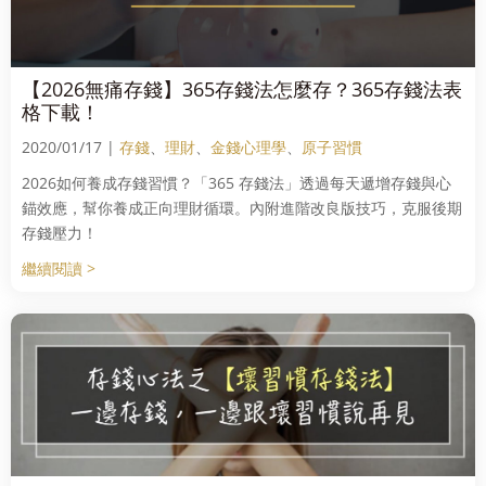
【2026無痛存錢】365存錢法怎麼存？365存錢法表
格下載！
2020/01/17 |
存錢
、
理財
、
金錢心理學
、
原子習慣
2026如何養成存錢習慣？「365 存錢法」透過每天遞增存錢與心
錨效應，幫你養成正向理財循環。內附進階改良版技巧，克服後期
存錢壓力！
繼續閱讀 >