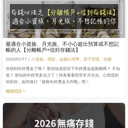
最適合小資族、月光族、不小心超出預算或不想記
帳的人【分離帳戶+信封存錢法】
2020/01/17 |
小資族
、
理財
、
金錢心理學
、
原子習慣
、
存錢
你領到年終獎金了嗎？ 那你知道想存下年終獎金超困難嗎？ 不知
道？ 那你的年終兇多吉少了！快來看看想常常月光光、心慌慌的
你的你，如何進行『搶救年終獎金大作戰』吧！
繼續閱讀 >