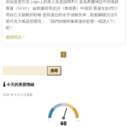
你知道星巴克 Logo上的美人魚是誰嗎❓🧜‍♀ 是為希臘神話中的海妖
賽蓮（Siren） 📖根據荷馬史詩《奧德賽》中描寫 賽蓮女妖們🧜‍♀
用自己天籟般的歌喉 使得過往的水手傾聽失神，航船觸礁沉沒⛵
星巴克大概是想體現： 「我們的咖啡像賽蓮的歌聲一樣誘人💘」
吧！
繼續閱讀 >
1
搜尋
🌡️ 今天的美股情緒
2026 年 8 月 5 日更新
0
100
60