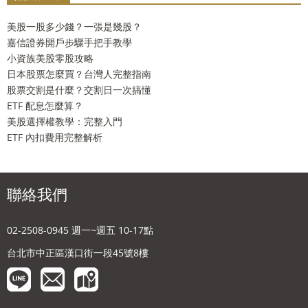
美股一股多少錢？一張是幾股？
嘉信證券開戶步驟手把手教學
小資族美股零股攻略
日本股票怎麼買？台灣人完整指南
股票交割是什麼？交割日一次搞懂
ETF 配息怎麼算？
美股選擇權教學：完整入門
ETF 內扣費用完整解析
聯絡我們
02-2508-0945 週一~週五 10-17點
台北市中正區漢口街一段45號8樓