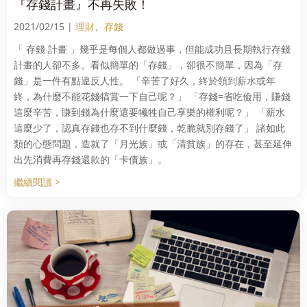
『存錢計畫』不再失敗！
2021/02/15 |
理財
、
存錢
「 存錢 計畫 」幾乎是每個人都做過事，但能成功且長期執行存錢
計畫的人卻不多。看似簡單的「存錢」，卻很不簡單，因為「存
錢」是一件有點違反人性。 「辛苦了好久，終於領到薪水或年
終，為什麼不能花錢犒賞一下自己呢？」 「存錢=省吃儉用，賺錢
這麼辛苦，賺到錢為什麼還要犧牲自己享樂的權利呢？」 「薪水
這麼少了，認真存錢也存不到什麼錢，乾脆就別存錢了」 諸如此
類的心態問題，造就了「月光族」或「清貧族」的存在，甚至延伸
出先消費再存錢還款的「卡債族」。
繼續閱讀 >