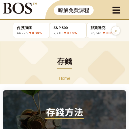
瞭解免費課程
台股加權
S&P 500
那斯達克
›
44,226
▼0.38%
7,710
▼0.18%
26,348
▼0.06%
存錢
Home