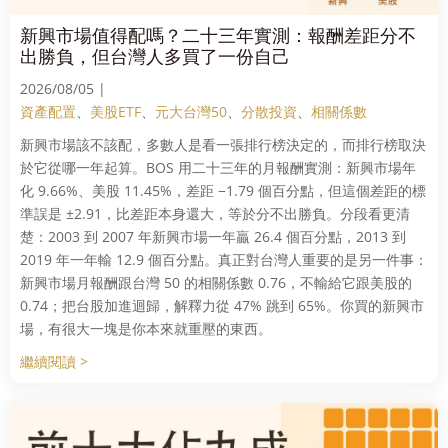
新興市場值得配嗎？二十三年實測：報酬差距分不
出勝負，但台灣人多買了一份自己
2026/08/05 |
資產配置
、
美股ETF
、
元大台灣50
、
分散投資
、
相關係數
新興市場該不該配，多數人是看一張排行榜決定的，而排行榜取決
於它從哪一年起算。BOS 用二十三年的月報酬實測：新興市場年
化 9.66%、美股 11.45%，差距 −1.79 個百分點，但這個差距的標
準誤是 ±2.91，比差距本身還大，等於分不出勝負。分段看更清
楚：2003 到 2007 年新興市場一年贏 26.4 個百分點，2013 到
2019 年一年輸 12.9 個百分點。真正對台灣人重要的是另一件事：
新興市場月報酬跟台灣 50 的相關係數 0.76，不輸給它跟美股的
0.74；把台股加進迴歸，解釋力從 47% 跳到 65%。你買的新興市
場，有很大一塊是你本來就重壓的東西。
繼續閱讀 >