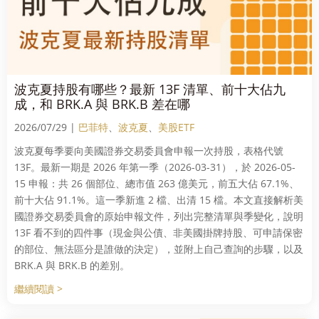
波克夏持股有哪些？最新 13F 清單、前十大佔九
成，和 BRK.A 與 BRK.B 差在哪
2026/07/29 |
巴菲特
、
波克夏
、
美股ETF
波克夏每季要向美國證券交易委員會申報一次持股，表格代號
13F。最新一期是 2026 年第一季（2026-03-31），於 2026-05-
15 申報：共 26 個部位、總市值 263 億美元，前五大佔 67.1%、
前十大佔 91.1%。這一季新進 2 檔、出清 15 檔。本文直接解析美
國證券交易委員會的原始申報文件，列出完整清單與季變化，說明
13F 看不到的四件事（現金與公債、非美國掛牌持股、可申請保密
的部位、無法區分是誰做的決定），並附上自己查詢的步驟，以及
BRK.A 與 BRK.B 的差別。
繼續閱讀 >