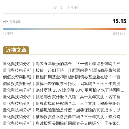
上月 40 → 本月 64
15.15
VIX 波動率
10 平靜
劇烈 50＋
近期文章
量化與技術分析 | 過去五年最強的基金，下一個五年還會強嗎？三十三年實測：留在前段和掉到墊底的機率一樣高
量化與技術分析 | 股債一起倒下時，什麼還站著？認識商品趨勢跟蹤這個防禦資產
價值投資與財報 | 目標日期基金和目標到期債券基金差在哪？一百五十四年實測：到期還你的是票面，不是購買力
價值投資與財報 | 賣掉賠錢的股票來抵稅，划算嗎？三十三年實測：財富只多 2.9%，而台灣人這一步用不上
量化與技術分析 | 為什麼跌 25% 比崩盤 50% 更可怕？水下時間與潰瘍指數，風險的另一個量法
量化與技術分析 | 抗通膨要買什麼？八種工具十九年實測：名字裡有抗通膨的那一個，反而測不出反應
量化與技術分析 | 新興市場值得配嗎？二十三年實測：報酬差距分不出勝負，但台灣人多買了一份自己
量化與技術分析 | 尾部風險避險是什麼？崩盤保險的真實成本，以及一個更省事的替代方案
量化與技術分析 | 被動投資會不會扭曲市場？三十年實測：齊漲齊跌是真的，指數基金的責任卻查不出來
量化與技術分析 | 多數股票長期輸給國庫券是真的嗎？一千多家公司實測：輸的只有兩成，真正該怕的是另一件事