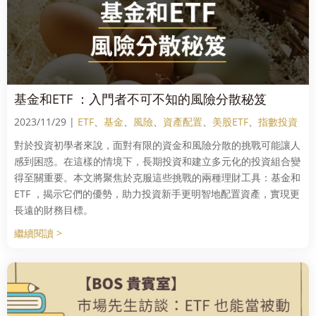
基金和ETF ：入門者不可不知的風險分散秘笈
2023/11/29 |
ETF
、
基金
、
風險
、
資產配置
、
美股ETF
、
指數投資
對於投資初學者來說，面對有限的資金和風險分散的挑戰可能讓人
感到困惑。在這樣的情境下，長期投資和建立多元化的投資組合變
得至關重要。本文將聚焦於克服這些挑戰的兩種理財工具：基金和
ETF ，揭示它們的優勢，助力投資新手更明智地配置資產，實現更
長遠的財務目標。
繼續閱讀 >