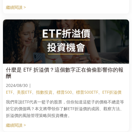
繼續閱讀 >
什麼是 ETF 折溢價？這個數字正在偷偷影響你的報
酬
2024/08/30 |
ETF
、
美股ETF
、
指數投資
、
標普500
、
標普500ETF
、
ETF折溢價
我們常說ETF代表一籃子的股票，但你知道這籃子的價格不總是等
於它的價值嗎？本文將帶領你了解ETF折溢價的成因、觀察方法、
折溢價的風險管理策略與投資機會。
繼續閱讀 >