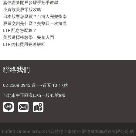
嘉信證券開戶步驟手把手教學
小資族美股零股攻略
日本股票怎麼買？台灣人完整指南
股票交割是什麼？交割日一次搞懂
ETF 配息怎麼算？
美股選擇權教學：完整入門
ETF 內扣費用完整解析
聯絡我們
02-2508-0945 週一~週五 10-17點
台北市中正區漢口街一段45號8樓
Buffett Online School 巴菲特線上學院 © 聚億國際新網路有限公司 統