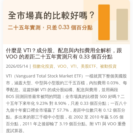
什麼是 VTI？成分股、配息與內扣費用全解析，跟
VOO 的差距二十五年實測只有 0.33 個百分點
2026/05/14 |
指數化投資
、
VOO
、
VTI
、
美股ETF
、
被動投資
VTI（Vanguard Total Stock Market ETF）一檔就買下整個美國股
市，涵蓋大型、中型與小型股約三千五百檔，內扣費用 0.03%、每
季配息。這篇拆解 VTI 的成分股結構、配息與費用，並用兩段
BOS 回測回答最常被問的問題：全市場真的比標普 500 好嗎？二
十五年下來年化 9.23% 對 8.90%，只差 0.33 個百分點；一百八十
九個十年窗口裡全市場贏了 57.7%，差距中位數只有 0.12 個百分
點。多出來的那三千檔中小型股，在 2002 至 2010 年贏 5.05 個
百分點，2011 年之後卻輸了 3.19 個百分點。附 VTI 與 VOO 重疊
度試算器。