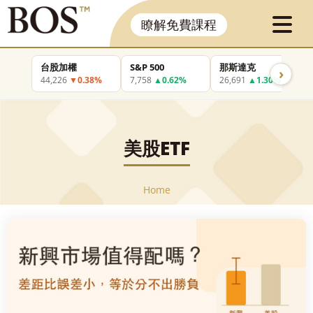
瞭解免費課程
台股加權
S&P 500
那斯達克
›
44,226
▼0.38%
7,758
▲0.62%
26,691
▲1.30%
美股ETF
Home