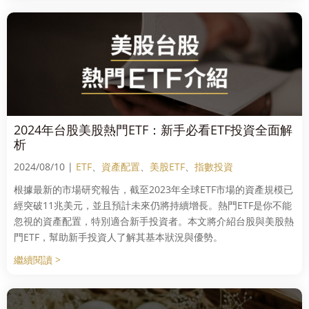
2024年台股美股熱門ETF：新手必看ETF投資全面解
析
2024/08/10 |
ETF
、
資產配置
、
美股ETF
、
指數投資
根據最新的市場研究報告，截至2023年全球ETF市場的資產規模已
經突破11兆美元，並且預計未來仍將持續增長。熱門ETF是你不能
忽視的資產配置，特別適合新手投資者。本文將介紹台股與美股熱
門ETF，幫助新手投資人了解其基本狀況與優勢。
繼續閱讀 >