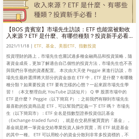
【BOS 貴賓室】市場先生訪談：ETF 也能當被動收
入來源？ETF 是什麼、有哪些種類？投資新手必看
📝
2021/11/18 |
ETF
、
基金
、
美股ETF
、
指數投資
投資理財的路上，市場先生也嘗試過多種金融商品和投資策略，隨
著資金成長，更加了解適合自己個性的投資方法，市場先生也不吝
與我們分享他的資產配置。 本次由大天使 Peggie 來進行訪談，市
場先生最終選擇將大部分的資金放在 ETF 中，ETF 是什麼？有哪幾
種分類？如果要投資 ETF 要有怎樣的心態？一起來跟市場先生學
習！ （本文整理自此 YouTube 訪談短片） Q 💬 股票市場中的
ETF 是什麼？ Peggie（以下簡寫 P）：之前我們有聊到市場先生
最喜歡的投資商品是 ETF，可以幫我們定義一下 ETF 嗎？ 市場先
生（以下簡寫市）：ETF 全名是指數型證券投資信託基金
（Exchange-traded fund），就是在交易所被買賣的「基金」，
基金就是將一筆資金交給專業投資人操作買賣，而 ETF 就是基金
的其中一種。 ETF 可以用較小的資金分散到非常多投資標的，不