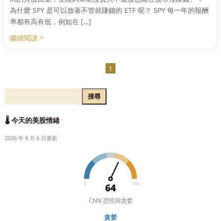
為什麼 SPY 是可以放著不管就賺錢的 ETF 呢？ SPY 每一年的報酬
率都有高有低，例如在 […]
繼續閱讀 >
1
搜尋
🌡️ 今天的美股情緒
2026 年 8 月 6 日更新
0
100
64
CNN 恐慌與貪婪
貪婪