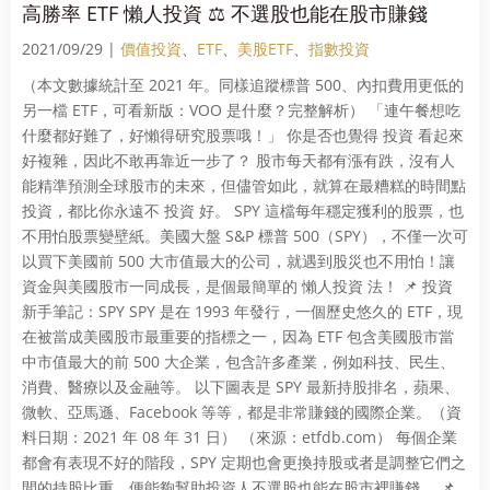
高勝率 ETF 懶人投資 ⚖️ 不選股也能在股市賺錢
2021/09/29 |
價值投資
、
ETF
、
美股ETF
、
指數投資
（本文數據統計至 2021 年。同樣追蹤標普 500、內扣費用更低的
另一檔 ETF，可看新版：VOO 是什麼？完整解析） 「連午餐想吃
什麼都好難了，好懶得研究股票哦！」 你是否也覺得 投資 看起來
好複雜，因此不敢再靠近一步了？ 股市每天都有漲有跌，沒有人
能精準預測全球股市的未來，但儘管如此，就算在最糟糕的時間點
投資，都比你永遠不 投資 好。 SPY 這檔每年穩定獲利的股票，也
不用怕股票變壁紙。美國大盤 S&P 標普 500（SPY），不僅一次可
以買下美國前 500 大市值最大的公司，就遇到股災也不用怕！讓
資金與美國股市一同成長，是個最簡單的 懶人投資 法！ 📌 投資
新手筆記：SPY SPY 是在 1993 年發行，一個歷史悠久的 ETF，現
在被當成美國股市最重要的指標之一，因為 ETF 包含美國股市當
中市值最大的前 500 大企業，包含許多產業，例如科技、民生、
消費、醫療以及金融等。 以下圖表是 SPY 最新持股排名，蘋果、
微軟、亞馬遜、Facebook 等等，都是非常賺錢的國際企業。（資
料日期：2021 年 08 年 31 日） （來源：etfdb.com） 每個企業
都會有表現不好的階段，SPY 定期也會更換持股或者是調整它們之
間的持股比重，便能夠幫助投資人不選股也能在股市裡賺錢。 📌