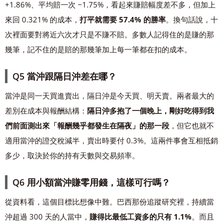
+1.86%、平均賠一次 −1.75%，看起來賺賠幅度差不多，但加上
來回 0.321% 的成本，
打平就需要 57.4% 的勝率
。換句話說，十
次裡面要對將近六次才只是不賺不賠。多數人記得住的是賺的那
幾筆，記不住的是賠的那幾筆加上每一筆都在扣的成本。
Q5 當沖跟隔日沖差在哪？
當沖是同一天買進賣出，隔日沖是今天買、明天賣。兩者最大的
差別在成本與報酬結構：
隔日沖多抱了一個晚上，剛好吃得到我
們前面測出來「報酬幾乎都發生在隔夜」的那一段
，但它也就不
適用當沖的證交稅減半，賣出時要付 0.3%。這兩件事會互相抵銷
多少，取決於你的持有天數與交易頻率。
Q6 用小額當沖賺零用錢，這樣可行嗎？
從資料看，這個目標比想像中難。巴西那份追蹤研究裡，持續當
沖超過 300 天的人當中，
賺得比最低工資多的只有 1.1%
。而且