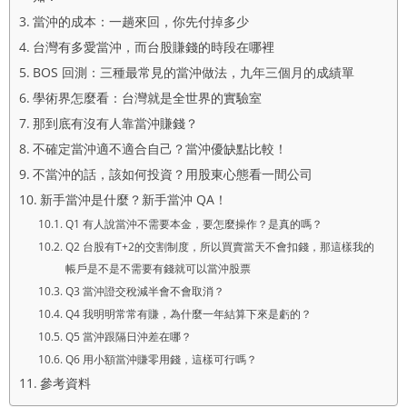
當沖的成本：一趟來回，你先付掉多少
台灣有多愛當沖，而台股賺錢的時段在哪裡
BOS 回測：三種最常見的當沖做法，九年三個月的成績單
學術界怎麼看：台灣就是全世界的實驗室
那到底有沒有人靠當沖賺錢？
不確定當沖適不適合自己？當沖優缺點比較！
不當沖的話，該如何投資？用股東心態看一間公司
新手當沖是什麼？新手當沖 QA！
Q1 有人說當沖不需要本金，要怎麼操作？是真的嗎？
Q2 台股有T+2的交割制度，所以買賣當天不會扣錢，那這樣我的
帳戶是不是不需要有錢就可以當沖股票
Q3 當沖證交稅減半會不會取消？
Q4 我明明常常有賺，為什麼一年結算下來是虧的？
Q5 當沖跟隔日沖差在哪？
Q6 用小額當沖賺零用錢，這樣可行嗎？
參考資料