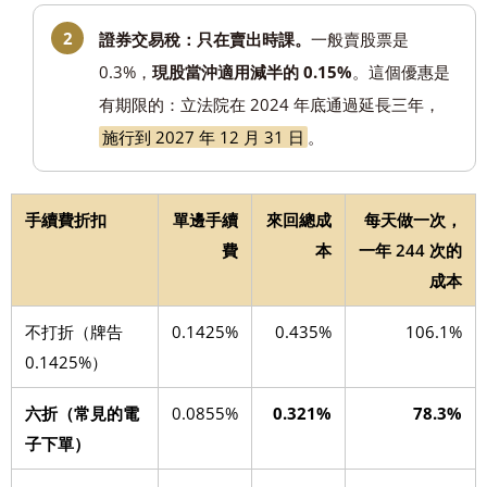
證券交易稅：只在賣出時課。
一般賣股票是
0.3%，
現股當沖適用減半的 0.15%
。這個優惠是
有期限的：立法院在 2024 年底通過延長三年，
施行到 2027 年 12 月 31 日
。
手續費折扣
單邊手續
來回總成
每天做一次，
費
本
一年 244 次的
成本
不打折（牌告
0.1425%
0.435%
106.1%
0.1425%）
六折（常見的電
0.0855%
0.321%
78.3%
子下單）