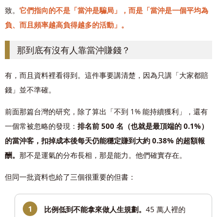
致。
它們指向的不是「當沖是騙局」，而是「當沖是一個平均為
負、而且頻率越高負得越多的活動」。
那到底有沒有人靠當沖賺錢？
有，而且資料裡看得到。這件事要講清楚，因為只講「大家都賠
錢」並不準確。
前面那篇台灣的研究，除了算出「不到 1% 能持續獲利」，還有
一個常被忽略的發現：
排名前 500 名（也就是最頂端的 0.1%）
的當沖客，扣掉成本後每天仍能穩定賺到大約 0.38% 的超額報
酬。
那不是運氣的分布長相，那是能力。他們確實存在。
但同一批資料也給了三個很重要的但書：
比例低到不能拿來做人生規劃。
45 萬人裡的