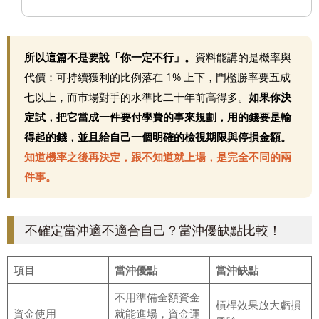
所以這篇不是要說「你一定不行」。
資料能講的是機率與
代價：可持續獲利的比例落在 1% 上下，門檻勝率要五成
七以上，而市場對手的水準比二十年前高得多。
如果你決
定試，把它當成一件要付學費的事來規劃，用的錢要是輸
得起的錢，並且給自己一個明確的檢視期限與停損金額。
知道機率之後再決定，跟不知道就上場，是完全不同的兩
件事。
不確定當沖適不適合自己？當沖優缺點比較！
項目
當沖優點
當沖缺點
不用準備全額資金
槓桿效果放大虧損
資金使用
就能進場，資金運