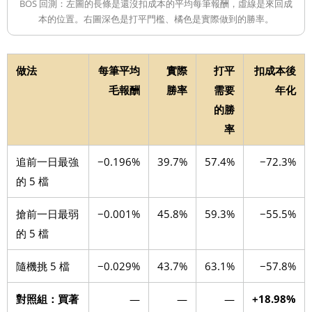
BOS 回測：左圖的長條是還沒扣成本的平均每筆報酬，虛線是來回成
本的位置。右圖深色是打平門檻、橘色是實際做到的勝率。
做法
每筆平均
實際
打平
扣成本後
毛報酬
勝率
需要
年化
的勝
率
追前一日最強
−0.196%
39.7%
57.4%
−72.3%
的 5 檔
搶前一日最弱
−0.001%
45.8%
59.3%
−55.5%
的 5 檔
隨機挑 5 檔
−0.029%
43.7%
63.1%
−57.8%
對照組：買著
—
—
—
+18.98%