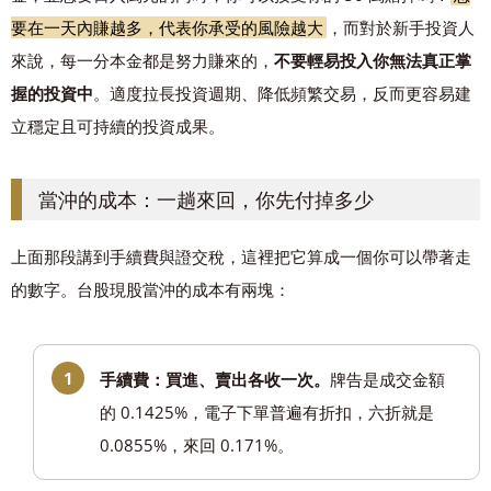
要在一天內賺越多，代表你承受的風險越大
，而對於新手投資人
來說，每一分本金都是努力賺來的，
不要輕易投入你無法真正掌
握的投資中
。適度拉長投資週期、降低頻繁交易，反而更容易建
立穩定且可持續的投資成果。
當沖的成本：一趟來回，你先付掉多少
上面那段講到手續費與證交稅，這裡把它算成一個你可以帶著走
的數字。台股現股當沖的成本有兩塊：
手續費：買進、賣出各收一次。
牌告是成交金額
的 0.1425%，電子下單普遍有折扣，六折就是
0.0855%，來回 0.171%。