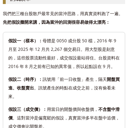
我們把三種台股散戶最常見的當沖思路，用真實資料跑了一遍。
先把假設攤開來講，因為當沖的回測很容易做得太漂亮：
假設一（樣本）：
母體是 0050 成分股 50 檔，2016 年 9
月至 2025 年 12 月共 2,267 個交易日。用大型股是刻意
的，這些股票流動性最好，成交假設最站得住。台股資料在
2016 年 8 月之前有已知的異常值，所以起點設在 9 月。
假設二（時序）：
訊號用「前一日收盤」產生，隔天
開盤買
進、收盤賣出
。訊號產生的時點在成交之前，沒有偷看未
來。
假設三（成交價）：
用當日的開盤價與收盤價，
不含盤中滑
價
。這對當沖是偏寬鬆的假設，真實當沖多半在盤中追價，
成交價會比開盤差。