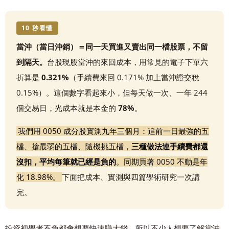
10 秒看懂
當沖（當日沖銷）＝同一天買進又賣出同一檔股票，不留
到隔天。
台股現股當沖的來回成本，用常見的電子下單六
折算是
0.321%
（手續費來回 0.171% 加上當沖證交稅
0.15%）。這個數字看起來小，但每天做一次、一年 244
個交易日，光成本就是本金的
78%
。
我們用 0050 成分股實測九年三個月：追前一日最強的五
檔、搶最弱的五檔、隨機挑五檔，
三種做法連手續費都還
沒扣，平均每筆就已經是負的
。同期買著 0050 不動是年
化 18.98%。
下面把成本、實測與四篇學術研究一次講
完。
投資初學者不免都會想要快速賺大錢，所以不少人想要了解當沖