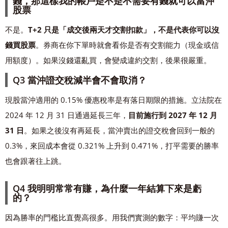
錢，那這樣我的帳戶是不是不需要有錢就可以當沖
股票
不是。
T+2 只是「成交後兩天才交割扣款」，不是代表你可以沒
錢買股票
。券商在你下單時就會看你是否有交割能力（現金或信
用額度）。如果沒錢還亂買，會變成違約交割，後果很嚴重。
Q3 當沖證交稅減半會不會取消？
現股當沖適用的 0.15% 優惠稅率是有落日期限的措施。立法院在
2024 年 12 月 31 日通過延長三年，
目前施行到 2027 年 12 月
31 日
。如果之後沒有再延長，當沖賣出的證交稅會回到一般的
0.3%，來回成本會從 0.321% 上升到 0.471%，打平需要的勝率
也會跟著往上跳。
Q4 我明明常常有賺，為什麼一年結算下來是虧
的？
因為勝率的門檻比直覺高很多。用我們實測的數字：平均賺一次