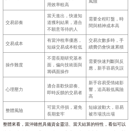
風險
用效率較高
當天進出，快速知
需要全程盯盤，時
交易節奏
道獲利結果，適合
間與精神成本高
不願意等待的人
有當沖稅率優惠，
交易次數多時，手
交易成本
短線交易成本較低
續費仍會快速累積
不需長期研究基本
需要快速判斷與反
操作難度
面，偏向技術面與
應，新手容易失誤
籌碼面操作
新手容易受情緒影
適合喜歡快節奏、
心理壓力
響，追高殺低風險
即時反饋的交易者
高
可當天停損，避免
短線波動大，容易
整體風險
長期套牢
被市場洗出場
整體來看，當沖雖然具備資金靈活、當天結算的特性，看似可以