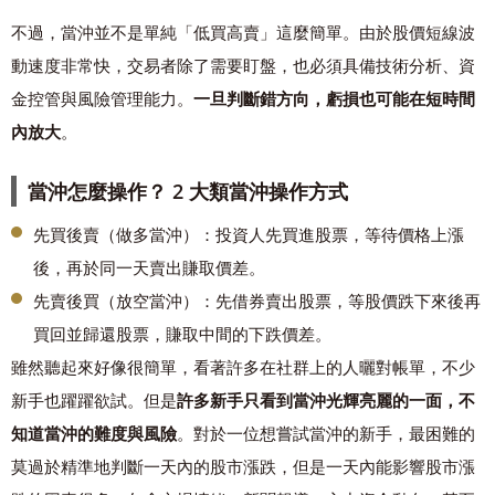
不過，當沖並不是單純「低買高賣」這麼簡單。由於股價短線波
動速度非常快，交易者除了需要盯盤，也必須具備技術分析、資
金控管與風險管理能力。
一旦判斷錯方向，虧損也可能在短時間
內放大
。
當沖怎麼操作？ 2 大類當沖操作方式
先買後賣（做多當沖）：投資人先買進股票，等待價格上漲
後，再於同一天賣出賺取價差。
先賣後買（放空當沖）：先借券賣出股票，等股價跌下來後再
買回並歸還股票，賺取中間的下跌價差。
雖然聽起來好像很簡單，看著許多在社群上的人曬對帳單，不少
新手也躍躍欲試。但是
許多新手只看到當沖光輝亮麗的一面，不
知道當沖的難度與風險
。對於一位想嘗試當沖的新手，最困難的
莫過於精準地判斷一天內的股市漲跌，但是一天內能影響股市漲