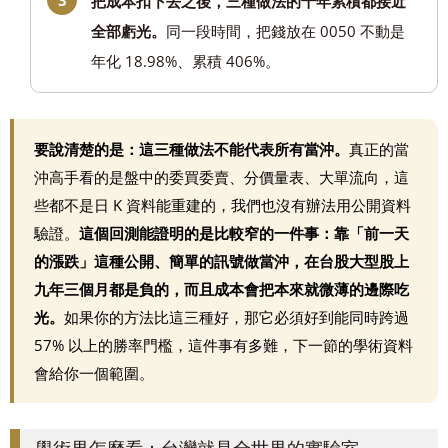
把成本扣下去之後，三種做法的十年累積都接近
全部虧光。
同一段時間，把錢放在 0050 不動是
年化 18.98%、累積 406%。
要說清楚的是：這三種做法不能代表所有當沖。
真正的當
沖高手看的是盤中的委買委賣、分價量表、大單流向，這
些都不是日 K 資料能重建的，我們也沒有辦法用公開資料
驗證。
這個回測能證明的是比較窄的一件事：靠「前一天
的漲跌」這種公開、簡單的訊號做當沖，在台股大型股上
九年三個月都是負的，而且成本會把本來就微薄的邊際吃
光。
如果你的方法比這三種好，那它必須好到能同時跨過
57% 以上的勝率門檻，這件事有多難，下一節的學術資料
會給你一個範圍。
學術界怎麼看：台灣就是全世界的實驗室