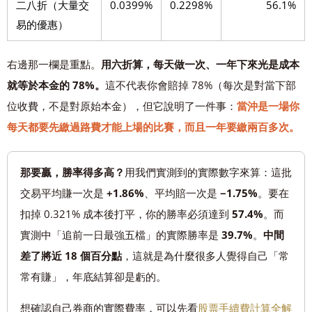
二八折（大量交
0.0399%
0.2298%
56.1%
易的優惠）
右邊那一欄是重點。
用六折算，每天做一次、一年下來光是成本
就等於本金的 78%。
這不代表你會賠掉 78%（每次是對當下部
位收費，不是對原始本金），但它說明了一件事：
當沖是一場你
每天都要先繳過路費才能上場的比賽，而且一年要繳兩百多次。
那要贏，勝率得多高？
用我們實測到的實際數字來算：這批
交易平均賺一次是
+1.86%
、平均賠一次是
−1.75%
。要在
扣掉 0.321% 成本後打平，你的勝率必須達到
57.4%
。而
實測中「追前一日最強五檔」的實際勝率是
39.7%
。
中間
差了將近 18 個百分點
，這就是為什麼很多人覺得自己「常
常有賺」，年底結算卻是虧的。
想確認自己券商的實際費率，可以先看
股票手續費計算全解