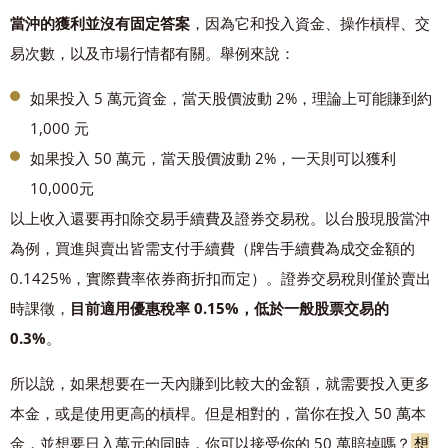
當沖的獲利並沒有固定答案
，因為它和投入資金、操作槓桿、交
易次數，以及市場行情都有關。舉例來說：
如果投入 5 萬元資金，當天股價波動 2%，理論上可能賺到約
1,000 元
如果投入 50 萬元，當天股價波動 2%，一天則可以獲利
10,000元
以上收入還要再扣除交易手續費及證券交易稅。以台股現股當沖
為例，買進與賣出皆需支付手續費（牌告手續費為成交金額的
0.1425%，實際費率依券商折扣而定）。證券交易稅則僅於賣出
時課徵，
目前適用優惠稅率 0.15%，低於一般股票交易的
0.3%
。
所以說，如果想要在一天內賺到比較大的金額，就需要投入更多
本金，或是使用更高的槓桿。但是相對的，當你在投入 50 萬本
金，並想要日入萬元的同時，你可以接受你的 50 萬賠掉嗎？
想