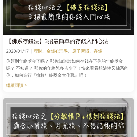
【佛系存錢法】3招最簡單的存錢入門心法
2020/01/17 |
理財
、
金錢心理學
、
原子習慣
、
存錢
你領到年終獎金了嗎？ 那你知道該如何存錢存下你的年終獎金
嗎？ 不知道？ 那你的年終兇多吉少了！快來看看想隨性又佛系的
你，如何進行『搶救年終獎金大作戰』吧！
繼續閱讀 >