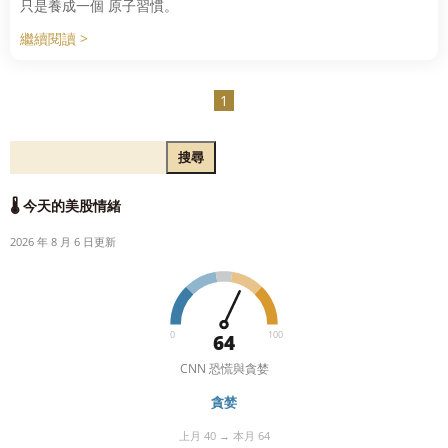
只是養成一個 原子習慣。
繼續閱讀 >
1
搜尋
🌡️ 今天的美股情緒
2026 年 8 月 6 日更新
0
100
64
CNN 恐慌與貪婪
貪婪
上月 40 → 本月 64