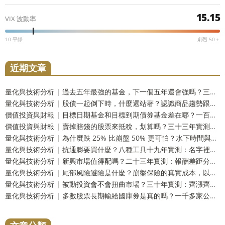
15.15
VIX 波動率
10 平靜
劇烈 50＋
近期文章
量化與技術分析 | 過去五年最強的基金，下一個五年還會強嗎？三十三年實測：留在前段和掉到墊底的機率一樣高
量化與技術分析 | 股債一起倒下時，什麼還站著？認識商品趨勢跟蹤這個防禦資產
價值投資與財報 | 目標日期基金和目標到期債券基金差在哪？一百五十四年實測：到期還你的是票面，不是購買力
價值投資與財報 | 賣掉賠錢的股票來抵稅，划算嗎？三十三年實測：財富只多 2.9%，而台灣人這一步用不上
量化與技術分析 | 為什麼跌 25% 比崩盤 50% 更可怕？水下時間與潰瘍指數，風險的另一個量法
量化與技術分析 | 抗通膨要買什麼？八種工具十九年實測：名字裡有抗通膨的那一個，反而測不出反應
量化與技術分析 | 新興市場值得配嗎？二十三年實測：報酬差距分不出勝負，但台灣人多買了一份自己
量化與技術分析 | 尾部風險避險是什麼？崩盤保險的真實成本，以及一個更省事的替代方案
量化與技術分析 | 被動投資會不會扭曲市場？三十年實測：齊漲齊跌是真的，指數基金的責任卻查不出來
量化與技術分析 | 多數股票長期輸給國庫券是真的嗎？一千多家公司實測：輸的只有兩成，真正該怕的是另一件事