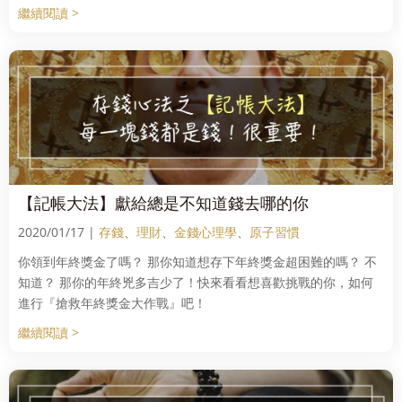
繼續閱讀 >
【記帳大法】獻給總是不知道錢去哪的你
2020/01/17 |
存錢
、
理財
、
金錢心理學
、
原子習慣
你領到年終獎金了嗎？ 那你知道想存下年終獎金超困難的嗎？ 不
知道？ 那你的年終兇多吉少了！快來看看想喜歡挑戰的你，如何
進行『搶救年終獎金大作戰』吧！
繼續閱讀 >