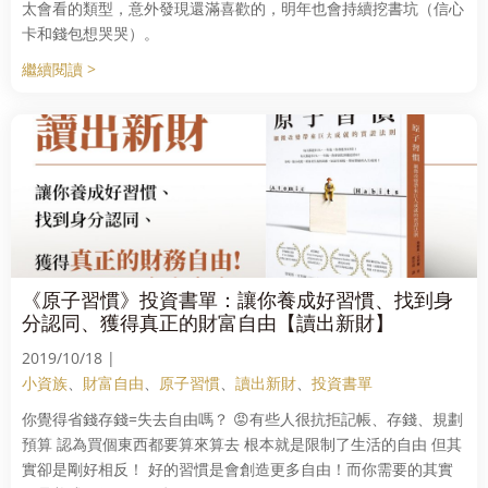
太會看的類型，意外發現還滿喜歡的，明年也會持續挖書坑（信心
卡和錢包想哭哭）。
繼續閱讀 >
《原子習慣》投資書單：讓你養成好習慣、找到身
分認同、獲得真正的財富自由【讀出新財】
2019/10/18 |
小資族
、
財富自由
、
原子習慣
、
讀出新財
、
投資書單
你覺得省錢存錢=失去自由嗎？ 😡有些人很抗拒記帳、存錢、規劃
預算 認為買個東西都要算來算去 根本就是限制了生活的自由 但其
實卻是剛好相反！ 好的習慣是會創造更多自由！而你需要的其實