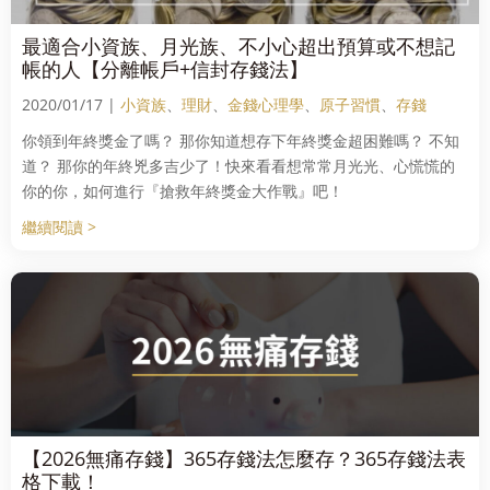
最適合小資族、月光族、不小心超出預算或不想記
帳的人【分離帳戶+信封存錢法】
2020/01/17 |
小資族
、
理財
、
金錢心理學
、
原子習慣
、
存錢
你領到年終獎金了嗎？ 那你知道想存下年終獎金超困難嗎？ 不知
道？ 那你的年終兇多吉少了！快來看看想常常月光光、心慌慌的
你的你，如何進行『搶救年終獎金大作戰』吧！
繼續閱讀 >
【2026無痛存錢】365存錢法怎麼存？365存錢法表
格下載！