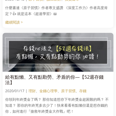
什麼書連《原子習慣》作者專文盛讚 《深度工作力》作者高度肯
定？👍 就是這本《超速學習》📖
繼續閱讀 >
給有點懶、又有點勤勞、矛盾的你—【52週存錢
法】
2020/01/17 |
理財
、
金錢心理學
、
原子習慣
、
存錢
你領到年終獎金了嗎？ 那你知道想存下年終獎金超困難的嗎？ 不
知道？ 那你的年終兇多吉少了！快來看看有點懶但還是想存錢的
你，如何進行『搶救年終獎金大作戰』吧！