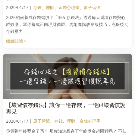
2020/01/17 |
存錢
、
理財
、
金錢心理學
、
原子習慣
2026如何養成存錢習慣？「365 存錢法」透過每天遞增存錢與心
錨效應，幫你養成正向理財循環。內附進階改良版技巧，克服後期
存錢壓力！
繼續閱讀 >
【壞習慣存錢法】讓你一邊存錢，一邊跟壞習慣說
再見
2020/01/17 |
原子習慣
、
存錢
、
理財
、
金錢心理學
你領到年終獎金了嗎？ 那你知道想存下年終獎金超困難嗎？ 不知