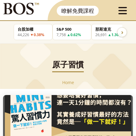
瞭解免費課程
台股加權
S&P 500
那斯達克
›
44,226
▼0.38%
7,758
▲0.62%
26,691
▲1.30%
原子習慣
Home