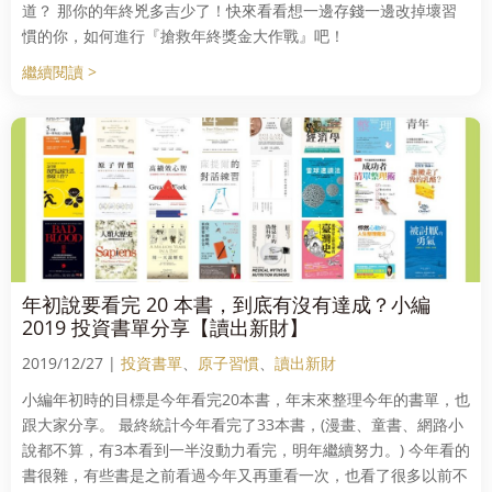
道？ 那你的年終兇多吉少了！快來看看想一邊存錢一邊改掉壞習
慣的你，如何進行『搶救年終獎金大作戰』吧！
繼續閱讀 >
年初說要看完 20 本書，到底有沒有達成？小編
2019 投資書單分享【讀出新財】
2019/12/27 |
投資書單
、
原子習慣
、
讀出新財
小編年初時的目標是今年看完20本書，年末來整理今年的書單，也
跟大家分享。 最終統計今年看完了33本書，(漫畫、童書、網路小
說都不算，有3本看到一半沒動力看完，明年繼續努力。) 今年看的
書很雜，有些書是之前看過今年又再重看一次，也看了很多以前不