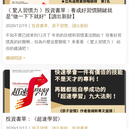
《 驚人習慣力 》投資書單：養成好習慣關鍵就
是"做一下下就好"【讀出新財】
2020/12/19 |
投資書單
、
原子習慣
、
讀出新財
不知不覺已經來到12月了 年初的目標和習慣還沒開始？ 培養好習
慣真的好難啊… 但為什麼這麼難呢？ 來看看 《 驚人習慣力 》 給
你的建議吧！
繼續閱讀 >
投資書單：《超速學習》
2020/12/12 |
原子習慣
、
讀出新財
、
投資書單