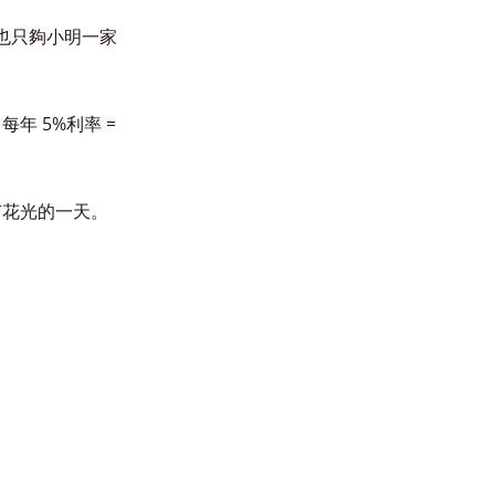
，也只夠小明一家
年 5%利率 =
有花光的一天。