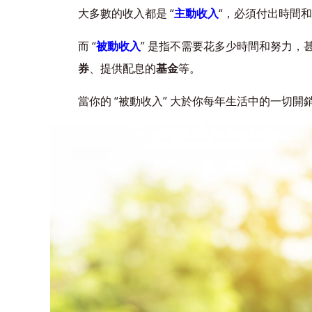
大多數的收入都是 “
主動收入
“，必須付出時間
而 “
被動收入
” 是指不需要花多少時間和努力
券
、提供配息的
基金
等。
當你的 “被動收入” 大於你每年生活中的一切