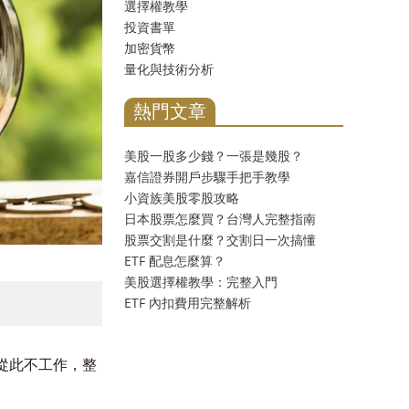
選擇權教學
投資書單
加密貨幣
量化與技術分析
熱門文章
美股一股多少錢？一張是幾股？
嘉信證券開戶步驟手把手教學
小資族美股零股攻略
日本股票怎麼買？台灣人完整指南
股票交割是什麼？交割日一次搞懂
ETF 配息怎麼算？
美股選擇權教學：完整入門
ETF 內扣費用完整解析
從此不工作，整