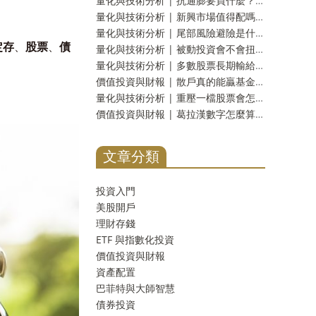
量化與技術分析 | 抗通膨要買什麼？八種工具十九年實測：名字裡有抗通膨的那一個，反而測不出反應
量化與技術分析 | 新興市場值得配嗎？二十三年實測：報酬差距分不出勝負，但台灣人多買了一份自己
量化與技術分析 | 尾部風險避險是什麼？崩盤保險的真實成本，以及一個更省事的替代方案
定存
、
股票
、
債
量化與技術分析 | 被動投資會不會扭曲市場？三十年實測：齊漲齊跌是真的，指數基金的責任卻查不出來
量化與技術分析 | 多數股票長期輸給國庫券是真的嗎？一千多家公司實測：輸的只有兩成，真正該怕的是另一件事
價值投資與財報 | 散戶真的能贏基金經理人嗎？《彼得林區選股戰略》重點整理，十壘打實測與被誤解的一句話
量化與技術分析 | 重壓一檔股票會怎樣？四千多次十年實測：分散到五檔，賠錢機率從一成四掉到不到百分之一
價值投資與財報 | 葛拉漢數字怎麼算？淨流動資產撿菸蒂實測：台股剩九檔，美股一檔不剩
文章分類
投資入門
美股開戶
理財存錢
ETF 與指數化投資
價值投資與財報
資產配置
巴菲特與大師智慧
債券投資