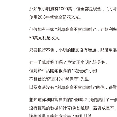
那如果小明擁有1000萬，但全都是現金，而小
使用20.8年就會全部花光光。
但假如有一家 “利息高高不會倒銀行”，存款利率（
50萬元利息收入。
只要銀行不倒，小明的開支沒有增加，那麼單靠
存一千萬就夠了嗎？ 對於王小明也許足夠。
但對於生活開銷很高的 “花光光” 小姐
不相信投資理財的 “郝保守” 先生
以及身邊沒有 “利息高高不會倒銀行”的你，很
想知道你和財富自由的距離嗎？ 我們設計了一
沒有複雜的數據和計算
(例如通膨、薪資成長率
讓你以最直接的方式去了解和計算。