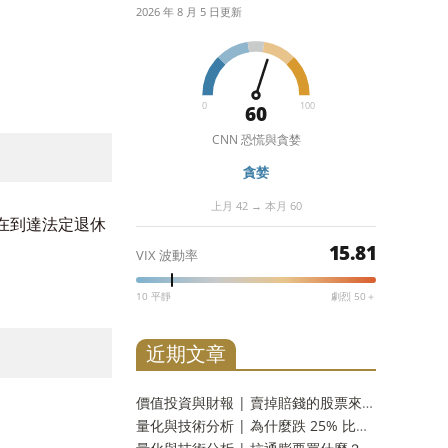
2026 年 8 月 5 日更新
0
100
60
CNN 恐慌與貪婪
貪婪
上月 42 → 本月 60
，是指在到達法定退休
15.81
VIX 波動率
10 平靜
劇烈 50＋
近期文章
價值投資與財報 | 賣掉賠錢的股票來抵稅，划算嗎？三十三年實測：財富只多 2.9%，而台灣人這一步用不上
量化與技術分析 | 為什麼跌 25% 比崩盤 50% 更可怕？水下時間與潰瘍指數，風險的另一個量法