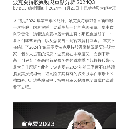
波克夏持股異動與重點分析 2024Q3
by
BOS 編輯團隊
|
2024年11月20日
|
巴菲特與大師智慧
📌 這是2024 年第三季的紀錄。波克夏每季都會重新申報
一次持股，內容會變。要看最新一期的完整清單、集中度
與季變化，請看波克夏持股常青主頁；那裡也說明了 13F
看不到哪些東西，以及怎麼自己到官方資料庫查。 本文不
僅統計了2024年第三季度波克夏持股異動情況還要告訴大
家一個令人振奮的消息：波克夏在本季度又一次創下新
高！到底創了多高的新紀錄？你知道本季巴菲特持股變化
最大是什麼嗎？此外，波克夏在2024年第三季度不僅持續
擴展其投資組合，還見證了其持有的多支股票在市場上的
強勁表現。這些股票中，漲幅冠軍又是誰呢？讓我們繼續
看下去吧。...