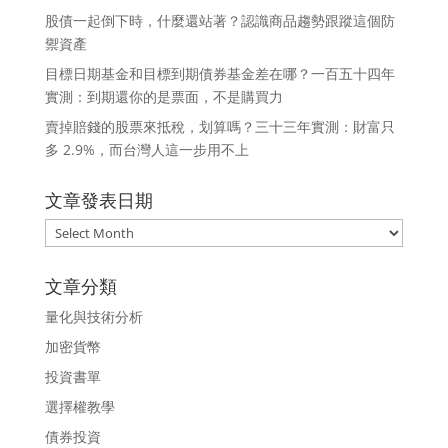
股債一起倒下時，什麼還站著？認識商品趨勢跟蹤這個防
禦資產
目標日期基金和目標到期債券基金差在哪？一百五十四年
實測：到期還你的是票面，不是購買力
賣掉賠錢的股票來抵稅，划算嗎？三十三年實測：財富只
多 2.9%，而台灣人這一步用不上
文章發表日期
文
章
發
文章分類
表
量化與技術分析
日
期
加密貨幣
投資書單
選擇權教學
債券投資