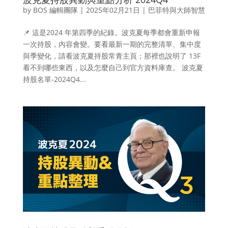
by
BOS 編輯團隊
|
2025年02月21日
|
巴菲特與大師智慧
📌 這是2024 年第四季的紀錄。波克夏每季都會重新申報
一次持股，內容會變。要看最新一期的完整清單、集中度
與季變化，請看波克夏持股常青主頁；那裡也說明了 13F
看不到哪些東西，以及怎麼自己到官方資料庫查。 波克夏
持股名單-2024Q4...