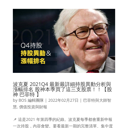
波克夏 2021Q4 最新最詳細持股異動分析與
漲幅排名 股神本季買了這三支股票！！【股
神 巴菲特 】
by
BOS 編輯團隊
|
2022年02月27日
|
巴菲特與大師智
慧
,
價值投資與財報
📌 這是2021 年第四季的紀錄。波克夏每季都會重新申報
一次持股，內容會變。要看最新一期的完整清單、集中度