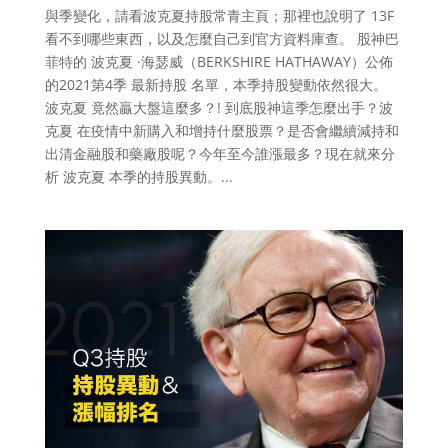
與季變化，請看波克夏持股常青主頁；那裡也說明了 13F
看不到哪些東西，以及怎麼自己到官方資料庫查。 股神巴
菲特的 波克夏 ·海瑟威（BERKSHIRE HATHAWAY）公佈
的2021第4季 最新持股 名單，本季持股變動依然很大。
波克夏 竟然贏大盤這麼多？! 到底股神這季怎麼出手？波
克夏 在疫情中新購入和增持什麼股票？是否會繼續減持和
出清金融股和藥廠股呢？今年至今誰漲最多？現在就來分
析 波克夏 本季的持股異動。...