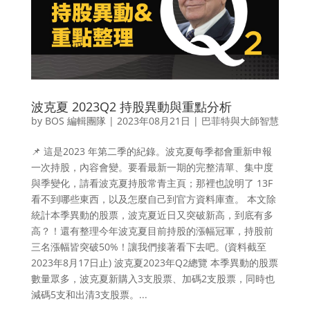
波克夏 2023Q2 持股異動與重點分析
by
BOS 編輯團隊
|
2023年08月21日
|
巴菲特與大師智慧
📌 這是2023 年第二季的紀錄。波克夏每季都會重新申報
一次持股，內容會變。要看最新一期的完整清單、集中度
與季變化，請看波克夏持股常青主頁；那裡也說明了 13F
看不到哪些東西，以及怎麼自己到官方資料庫查。 本文除
統計本季異動的股票，波克夏近日又突破新高，到底有多
高？！還有整理今年波克夏目前持股的漲幅冠軍，持股前
三名漲幅皆突破50%！讓我們接著看下去吧。(資料截至
2023年8月17日止) 波克夏2023年Q2總覽 本季異動的股票
數量眾多，波克夏新購入3支股票、加碼2支股票，同時也
減碼5支和出清3支股票。...