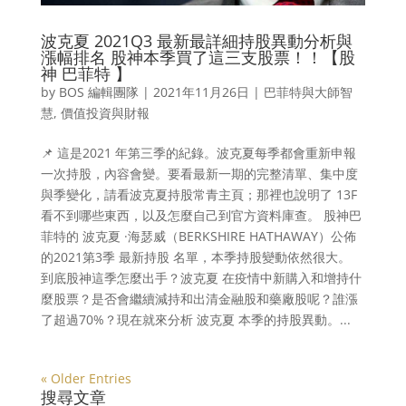
波克夏 2021Q3 最新最詳細持股異動分析與
漲幅排名 股神本季買了這三支股票！！【股
神 巴菲特 】
by
BOS 編輯團隊
|
2021年11月26日
|
巴菲特與大師智
慧
,
價值投資與財報
📌 這是2021 年第三季的紀錄。波克夏每季都會重新申報
一次持股，內容會變。要看最新一期的完整清單、集中度
與季變化，請看波克夏持股常青主頁；那裡也說明了 13F
看不到哪些東西，以及怎麼自己到官方資料庫查。 股神巴
菲特的 波克夏 ·海瑟威（BERKSHIRE HATHAWAY）公佈
的2021第3季 最新持股 名單，本季持股變動依然很大。
到底股神這季怎麼出手？波克夏 在疫情中新購入和增持什
麼股票？是否會繼續減持和出清金融股和藥廠股呢？誰漲
了超過70%？現在就來分析 波克夏 本季的持股異動。...
« Older Entries
搜尋文章