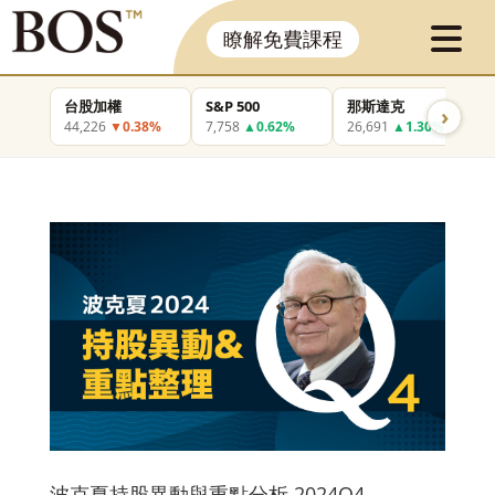
瞭解免費課程
台股加權
S&P 500
那斯達克
›
44,226
▼0.38%
7,758
▲0.62%
26,691
▲1.30%
波克夏持股異動與重點分析 2024Q4