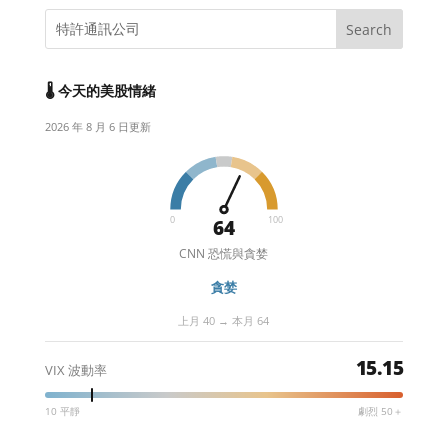
🌡️ 今天的美股情緒
2026 年 8 月 6 日更新
0
100
64
CNN 恐慌與貪婪
貪婪
上月 40 → 本月 64
15.15
VIX 波動率
10 平靜
劇烈 50＋