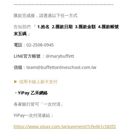
———————————————————————–
匯款完成後，請透過以下任一方式
告知我們
『
1.姓名 2.匯款日期 3.匯款金額 4.匯款帳號
末五碼
』
電話
：02-2508-0945
LINE官方帳號
：@marybuffett
信箱
：team@buffettonlineschool.com.tw
▶ 信用卡線上刷卡支付
・YiPay 乙禾網絡
各家銀行皆可「一次付清」
YiPay一次付清連結：
https://www.yipay.com.tw/payment/?cfed61c582f2