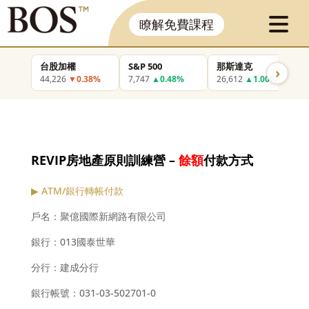
瞭解免費課程
台股加權
S&P 500
那斯達克
›
44,226
▼0.38%
7,747
▲0.48%
26,612
▲1.00%
REVIP
房地產原則訓練營
–
餘額
付款方式
▶ ATM/銀行轉帳付款
戶名：聚億國際新網路有限公司
銀行：013國泰世華
分行：建成分行
銀行帳號：031-03-502701-0