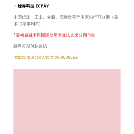
・綠界科技 ECPAY
中國信託、玉山、台新、國泰世華等多家銀行可分期（最
多12期零利率)
*簽帳金融卡與國際信用卡無法支援分期付款
綠界分期付款連結：
https://p.ecpay.com.tw/86086EA