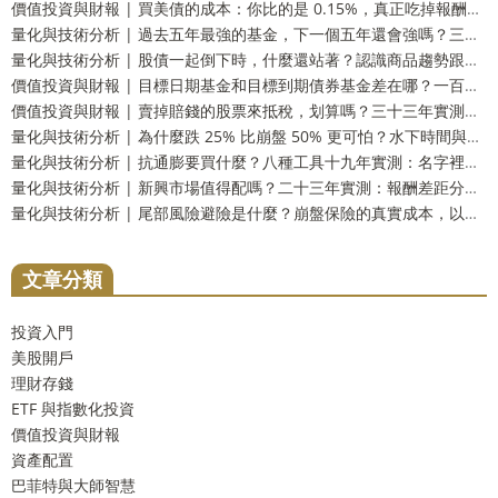
價值投資與財報 | 買美債的成本：你比的是 0.15%，真正吃掉報酬的可能是那 1.5%
量化與技術分析 | 過去五年最強的基金，下一個五年還會強嗎？三十三年實測：留在前段和掉到墊底的機率一樣高
量化與技術分析 | 股債一起倒下時，什麼還站著？認識商品趨勢跟蹤這個防禦資產
價值投資與財報 | 目標日期基金和目標到期債券基金差在哪？一百五十四年實測：到期還你的是票面，不是購買力
價值投資與財報 | 賣掉賠錢的股票來抵稅，划算嗎？三十三年實測：財富只多 2.9%，而台灣人這一步用不上
量化與技術分析 | 為什麼跌 25% 比崩盤 50% 更可怕？水下時間與潰瘍指數，風險的另一個量法
量化與技術分析 | 抗通膨要買什麼？八種工具十九年實測：名字裡有抗通膨的那一個，反而測不出反應
量化與技術分析 | 新興市場值得配嗎？二十三年實測：報酬差距分不出勝負，但台灣人多買了一份自己
量化與技術分析 | 尾部風險避險是什麼？崩盤保險的真實成本，以及一個更省事的替代方案
文章分類
投資入門
美股開戶
理財存錢
ETF 與指數化投資
價值投資與財報
資產配置
巴菲特與大師智慧