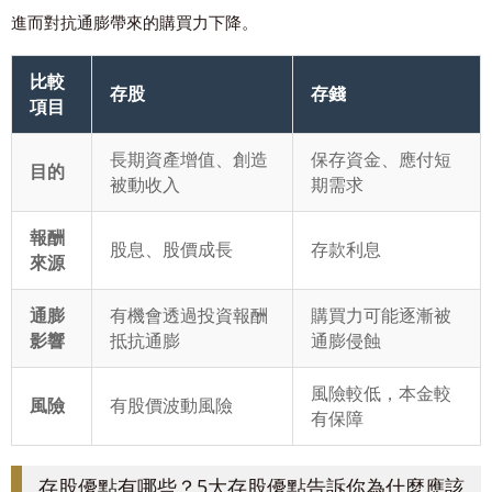
進而對抗通膨帶來的購買力下降。
比較
存股
存錢
項目
長期資產增值、創造
保存資金、應付短
目的
被動收入
期需求
報酬
股息、股價成長
存款利息
來源
通膨
有機會透過投資報酬
購買力可能逐漸被
影響
抵抗通膨
通膨侵蝕
風險較低，本金較
風險
有股價波動風險
有保障
存股優點有哪些？5大存股優點告訴你為什麼應該