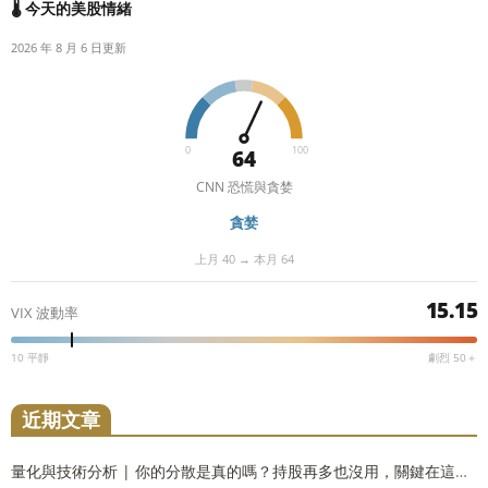
🌡️ 今天的美股情緒
2026 年 8 月 6 日更新
0
100
64
CNN 恐慌與貪婪
貪婪
上月 40 → 本月 64
15.15
VIX 波動率
10 平靜
劇烈 50＋
近期文章
量化與技術分析 | 你的分散是真的嗎？持股再多也沒用，關鍵在這個被忽略的數字